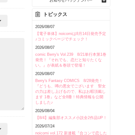
お知らせバックナンバー
トピックス
2026/08/07
【電子単体】noicomiは8月14日発売予定
♪コミックページでチェック！
2026/08/07
comic Berry's Vol.239 8/21単行本第1巻
発売！『それでも、恋だと知りたくな
い。』が表紙＆巻頭で登場！
2026/08/07
Berry's Fantasy COMICS 8/28発売！
『どうも、噂の悪女でございます 聖女
の力は差し上げるので、私はお暇頂戴し
ます 1巻』など全8冊！特典情報を公開
しました♪
2026/08/04
【8/4】編集部オススメ小説全2作品UP！
2026/07/24
noicomi vol.172 新連載『合コンで恋した