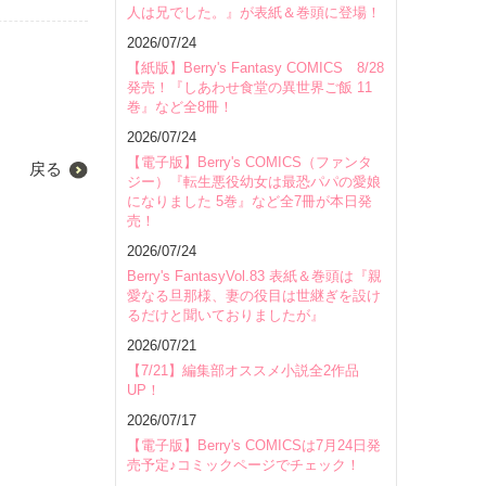
人は兄でした。』が表紙＆巻頭に登場！
2026/07/24
【紙版】Berry's Fantasy COMICS 8/28
発売！『しあわせ食堂の異世界ご飯 11
巻』など全8冊！
2026/07/24
【電子版】Berry's COMICS（ファンタ
戻る
ジー）『転生悪役幼女は最恐パパの愛娘
になりました 5巻』など全7冊が本日発
売！
2026/07/24
Berry's FantasyVol.83 表紙＆巻頭は『親
愛なる旦那様、妻の役目は世継ぎを設け
るだけと聞いておりましたが』
2026/07/21
【7/21】編集部オススメ小説全2作品
UP！
2026/07/17
【電子版】Berry's COMICSは7月24日発
売予定♪コミックページでチェック！