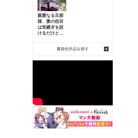
親愛なる旦那
様、妻の役目
は世継ぎを設
けるだけと聞
いておりまし
たが～虐げら
書籍化作品を探す
れ才女の幸せ
な結婚～2