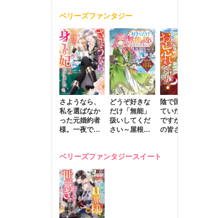
く
が息子に負け
ベリーズファンタジー
じと溺愛して
きます～
さようなら、
どうぞ好きな
陰で国を支え
転
私を選ばなか
だけ「無能」
ていたのは私
と
った元婚約者
扱いしてくだ
ですが、王家
っ
様。一夜で大
さい～屋根裏
の皆さんお忘
国
国君主の身ご
部屋の本の
れですか？～
に
もり妃になり
虫、実は国を
追放された隠
不
ベリーズファンタジースイート
ました２
動かす万能令
れ才女の辺境
保
嬢でした～
スローライフ
で
計画～
能
し