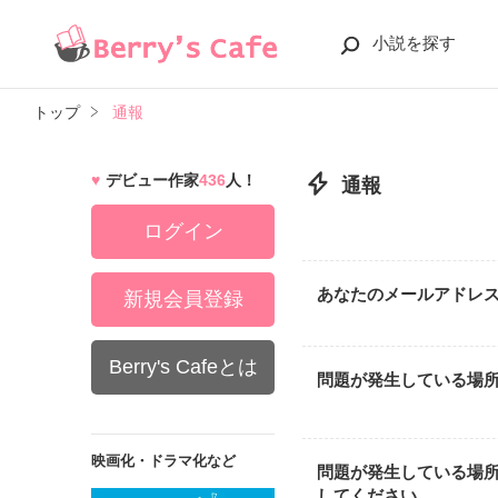
小説を探す
トップ
通報
デビュー作家
436
人！
通報
ログイン
あなたのメールアドレ
新規会員登録
Berry's Cafeとは
問題が発生している場
映画化・ドラマ化など
問題が発生している場
してください