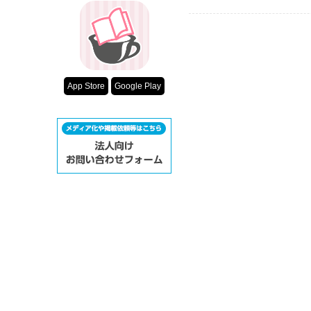
App Store
Google Play