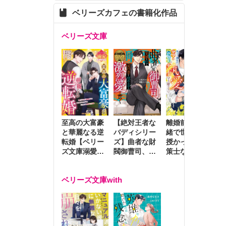
ベリーズカフェの書籍化作品
ベリーズ文庫
至高の大富豪
離婚前夜に内
冷
【絶対王者な
と華麗なる逆
緒で世継ぎを
や
バディシリー
転婚【ベリー
授かったら～
生
ズ】曲者な財
ズ文庫溺愛ア
策士な御曹司
を
閥御曹司、笑
ンソロジー】
はママとベビ
～
顔の圧で契約
ーを執愛で守
つ
妻を攻め立て
ベリーズ文庫with
り離さない～
様
激烈愛で貫く
し