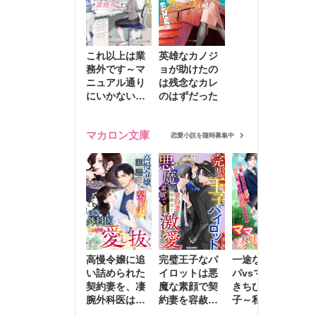
これ以上は業
英雄なカノジ
務外です～マ
ョが助けたの
ニュアル通り
は残念なカレ
にいかない彼
のはずだった
に無難な日々
を崩されて～
マカロン文庫
恋愛小説を随時募集中
高慢令嬢に追
完璧王子なパ
一途な社長パ
執
い詰められた
イロットは悪
パvsママ大好
士
契約妻を、凄
魔な素顔で契
きちびっこ息
偽
腕外科医はこ
約妻を容赦な
子～私を捨て
情
の手で愛し抜
く激愛する
たはずの元夫
堕