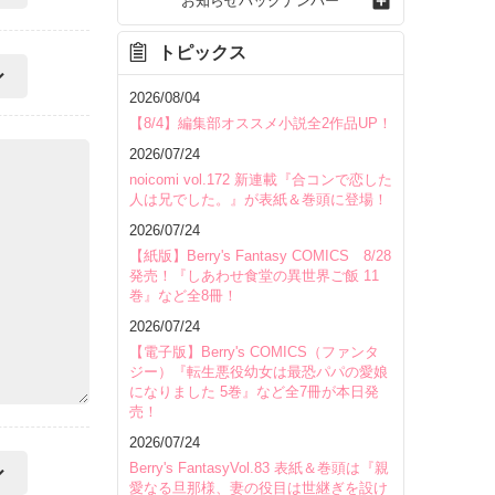
お知らせバックナンバー
トピックス
2026/08/04
【8/4】編集部オススメ小説全2作品UP！
2026/07/24
noicomi vol.172 新連載『合コンで恋した
人は兄でした。』が表紙＆巻頭に登場！
2026/07/24
【紙版】Berry's Fantasy COMICS 8/28
発売！『しあわせ食堂の異世界ご飯 11
巻』など全8冊！
2026/07/24
【電子版】Berry's COMICS（ファンタ
ジー）『転生悪役幼女は最恐パパの愛娘
になりました 5巻』など全7冊が本日発
売！
2026/07/24
Berry's FantasyVol.83 表紙＆巻頭は『親
愛なる旦那様、妻の役目は世継ぎを設け