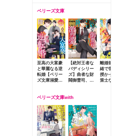
ベリーズ文庫
至高の大富豪
離婚前夜に内
冷
【絶対王者な
と華麗なる逆
緒で世継ぎを
や
バディシリー
転婚【ベリー
授かったら～
生
ズ】曲者な財
ズ文庫溺愛ア
策士な御曹司
を
閥御曹司、笑
ンソロジー】
はママとベビ
～
顔の圧で契約
ーを執愛で守
つ
妻を攻め立て
ベリーズ文庫with
り離さない～
様
激烈愛で貫く
し