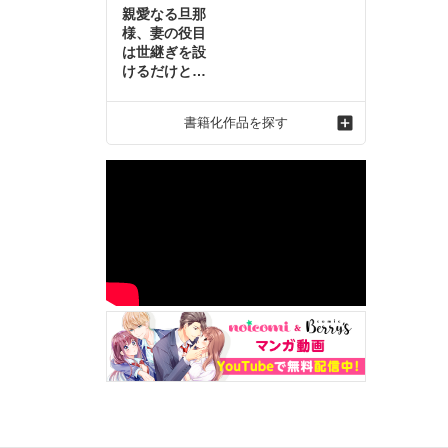
親愛なる旦那
様、妻の役目
は世継ぎを設
けるだけと聞
いておりまし
たが～虐げら
書籍化作品を探す
れ才女の幸せ
な結婚～2