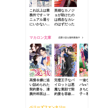
これ以上は業
英雄なカノジ
務外です～マ
ョが助けたの
ニュアル通り
は残念なカレ
にいかない彼
のはずだった
に無難な日々
を崩されて～
マカロン文庫
恋愛小説を随時募集中
高慢令嬢に追
完璧王子なパ
一途な社長パ
執
い詰められた
イロットは悪
パvsママ大好
士
契約妻を、凄
魔な素顔で契
きちびっこ息
偽
腕外科医はこ
約妻を容赦な
子～私を捨て
情
の手で愛し抜
く激愛する
たはずの元夫
堕
く
が息子に負け
ベリーズファンタジー
じと溺愛して