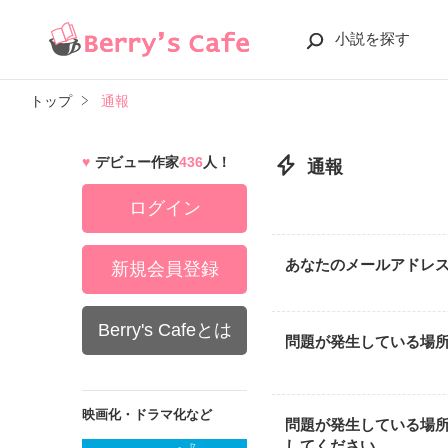
小説を探す
トップ
通報
デビュー作家
436
人！
通報
ログイン
あなたのメールアドレ
新規会員登録
Berry's Cafeとは
問題が発生している場
映画化・ドラマ化など
問題が発生している場
してください