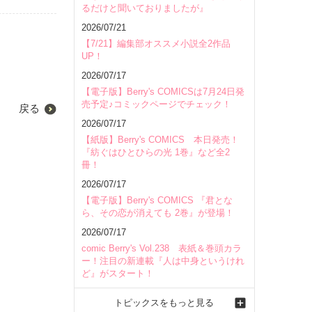
るだけと聞いておりましたが』
2026/07/21
【7/21】編集部オススメ小説全2作品
UP！
2026/07/17
【電子版】Berry's COMICSは7月24日発
売予定♪コミックページでチェック！
戻る
2026/07/17
【紙版】Berry's COMICS 本日発売！
『紡ぐはひとひらの光 1巻』など全2
冊！
2026/07/17
【電子版】Berry's COMICS 『君とな
ら、その恋が消えても 2巻』が登場！
2026/07/17
comic Berry's Vol.238 表紙＆巻頭カラ
ー！注目の新連載『人は中身というけれ
ど』がスタート！
トピックスをもっと見る