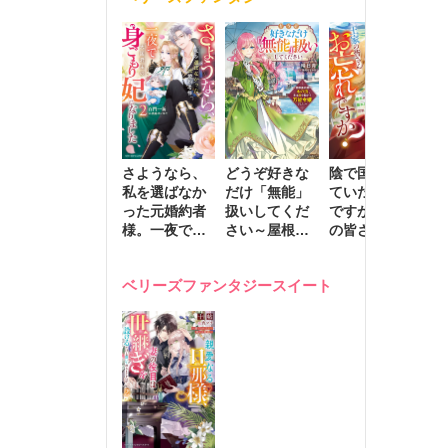
きます～
さようなら、
どうぞ好きな
陰で国を支え
転
私を選ばなか
だけ「無能」
ていたのは私
と
った元婚約者
扱いしてくだ
ですが、王家
っ
様。一夜で大
さい～屋根裏
の皆さんお忘
国
国君主の身ご
部屋の本の
れですか？～
に
もり妃になり
虫、実は国を
追放された隠
不
ベリーズファンタジースイート
ました２
動かす万能令
れ才女の辺境
保
嬢でした～
スローライフ
で
計画～
能
し