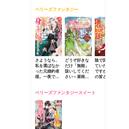
く
が息子に負け
ベリーズファンタジー
じと溺愛して
きます～
さようなら、
どうぞ好きな
陰で国を支え
転
私を選ばなか
だけ「無能」
ていたのは私
と
った元婚約者
扱いしてくだ
ですが、王家
っ
様。一夜で大
さい～屋根裏
の皆さんお忘
国
国君主の身ご
部屋の本の
れですか？～
に
もり妃になり
虫、実は国を
追放された隠
不
ベリーズファンタジースイート
ました２
動かす万能令
れ才女の辺境
保
嬢でした～
スローライフ
で
計画～
能
し