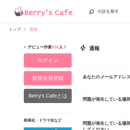
小説を探す
トップ
通報
デビュー作家
436
人！
通報
ログイン
あなたのメールアドレ
新規会員登録
Berry's Cafeとは
問題が発生している場
映画化・ドラマ化など
問題が発生している場
してください