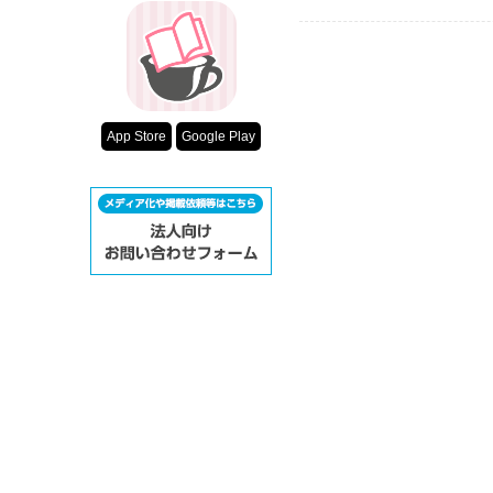
App Store
Google Play