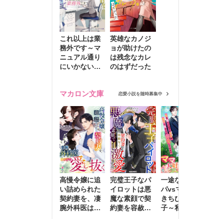
これ以上は業
英雄なカノジ
務外です～マ
ョが助けたの
ニュアル通り
は残念なカレ
にいかない彼
のはずだった
に無難な日々
を崩されて～
マカロン文庫
恋愛小説を随時募集中
高慢令嬢に追
完璧王子なパ
一途な社長パ
執
い詰められた
イロットは悪
パvsママ大好
士
契約妻を、凄
魔な素顔で契
きちびっこ息
偽
腕外科医はこ
約妻を容赦な
子～私を捨て
情
の手で愛し抜
く激愛する
たはずの元夫
堕