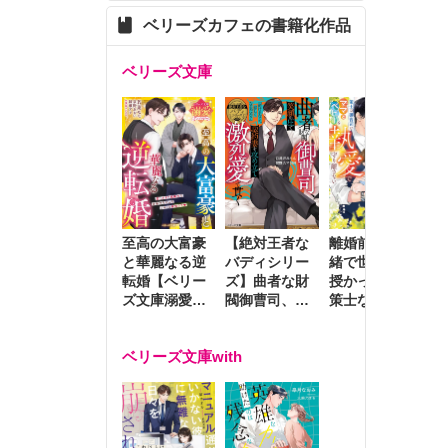
ベリーズカフェの書籍化作品
ベリーズ文庫
至高の大富豪
離婚前夜に内
冷
【絶対王者な
と華麗なる逆
緒で世継ぎを
や
バディシリー
転婚【ベリー
授かったら～
生
ズ】曲者な財
ズ文庫溺愛ア
策士な御曹司
を
閥御曹司、笑
ンソロジー】
はママとベビ
～
顔の圧で契約
ーを執愛で守
つ
妻を攻め立て
ベリーズ文庫with
り離さない～
様
激烈愛で貫く
し