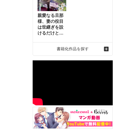
親愛なる旦那
様、妻の役目
は世継ぎを設
けるだけと聞
いておりまし
たが～虐げら
書籍化作品を探す
れ才女の幸せ
な結婚～2