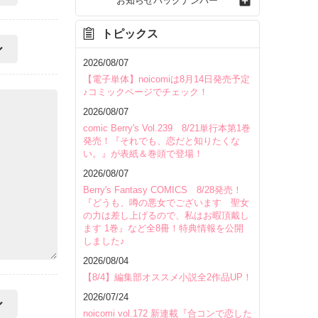
お知らせバックナンバー
トピックス
2026/08/07
【電子単体】noicomiは8月14日発売予定
♪コミックページでチェック！
2026/08/07
comic Berry's Vol.239 8/21単行本第1巻
発売！『それでも、恋だと知りたくな
い。』が表紙＆巻頭で登場！
2026/08/07
Berry's Fantasy COMICS 8/28発売！
『どうも、噂の悪女でございます 聖女
の力は差し上げるので、私はお暇頂戴し
ます 1巻』など全8冊！特典情報を公開
しました♪
2026/08/04
【8/4】編集部オススメ小説全2作品UP！
2026/07/24
noicomi vol.172 新連載『合コンで恋した