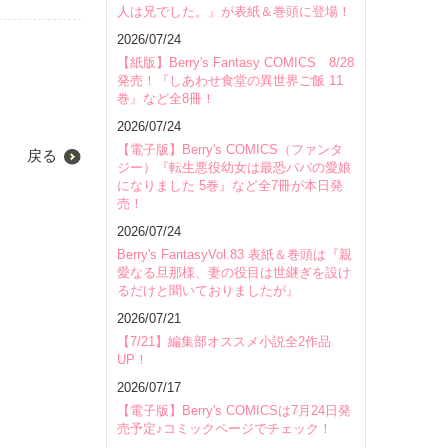
人は兄でした。』が表紙＆巻頭に登場！
2026/07/24
【紙版】Berry's Fantasy COMICS 8/28
発売！『しあわせ食堂の異世界ご飯 11
巻』など全8冊！
2026/07/24
【電子版】Berry's COMICS（ファンタ
戻る
ジー）『転生悪役幼女は最恐パパの愛娘
になりました 5巻』など全7冊が本日発
売！
2026/07/24
Berry's FantasyVol.83 表紙＆巻頭は『親
愛なる旦那様、妻の役目は世継ぎを設け
るだけと聞いておりましたが』
2026/07/21
【7/21】編集部オススメ小説全2作品
UP！
2026/07/17
【電子版】Berry's COMICSは7月24日発
売予定♪コミックページでチェック！