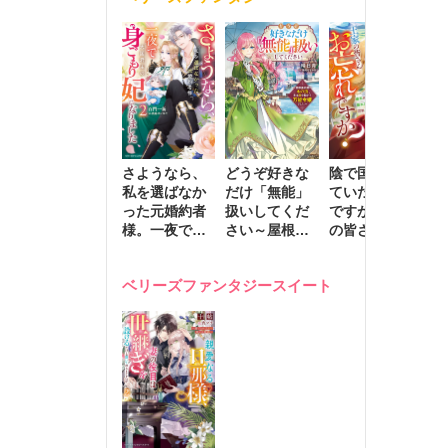
きます～
さようなら、
どうぞ好きな
陰で国を支え
転
私を選ばなか
だけ「無能」
ていたのは私
と
った元婚約者
扱いしてくだ
ですが、王家
っ
様。一夜で大
さい～屋根裏
の皆さんお忘
国
国君主の身ご
部屋の本の
れですか？～
に
もり妃になり
虫、実は国を
追放された隠
不
ベリーズファンタジースイート
ました２
動かす万能令
れ才女の辺境
保
嬢でした～
スローライフ
で
計画～
能
し