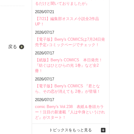
るだけと聞いておりましたが』
2026/07/21
【7/21】編集部オススメ小説全2作品
UP！
2026/07/17
【電子版】Berry's COMICSは7月24日発
売予定♪コミックページでチェック！
戻る
2026/07/17
【紙版】Berry's COMICS 本日発売！
『紡ぐはひとひらの光 1巻』など全2
冊！
2026/07/17
【電子版】Berry's COMICS 『君とな
ら、その恋が消えても 2巻』が登場！
2026/07/17
comic Berry's Vol.238 表紙＆巻頭カラ
ー！注目の新連載『人は中身というけれ
ど』がスタート！
トピックスをもっと見る