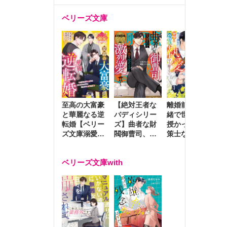
ベリーズ文庫
至高の大富豪
離婚前夜に内
冷
【絶対王者な
と華麗なる逆
緒で世継ぎを
や
バディシリー
転婚【ベリー
授かったら～
生
ズ】曲者な財
ズ文庫溺愛ア
策士な御曹司
を
閥御曹司、笑
ンソロジー】
はママとベビ
～
顔の圧で契約
ーを執愛で守
つ
妻を攻め立て
ベリーズ文庫with
り離さない～
様
激烈愛で貫く
し