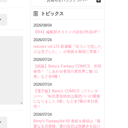
お知らせバックナンバー
トピックス
2026/08/04
【8/4】編集部オススメ小説全2作品UP！
2026/07/24
noicomi vol.172 新連載『合コンで恋した
人は兄でした。』が表紙＆巻頭に登場！
2026/07/24
【紙版】Berry's Fantasy COMICS 8/28
発売！『しあわせ食堂の異世界ご飯 11
巻』など全8冊！
2026/07/24
【電子版】Berry's COMICS（ファンタ
ジー）『転生悪役幼女は最恐パパの愛娘
になりました 5巻』など全7冊が本日発
売！
2026/07/24
Berry's FantasyVol.83 表紙＆巻頭は『親
愛なる旦那様、妻の役目は世継ぎを設け