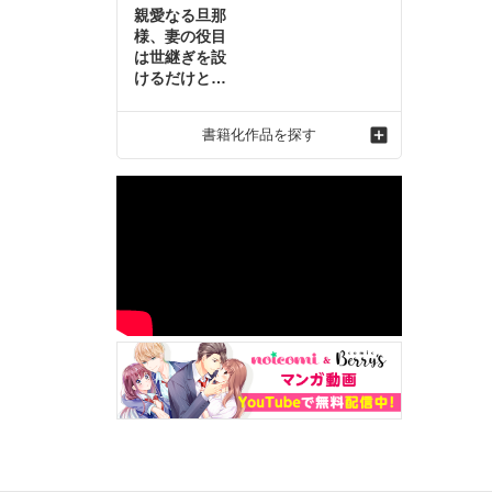
親愛なる旦那
様、妻の役目
は世継ぎを設
けるだけと聞
いておりまし
たが～虐げら
書籍化作品を探す
れ才女の幸せ
な結婚～2