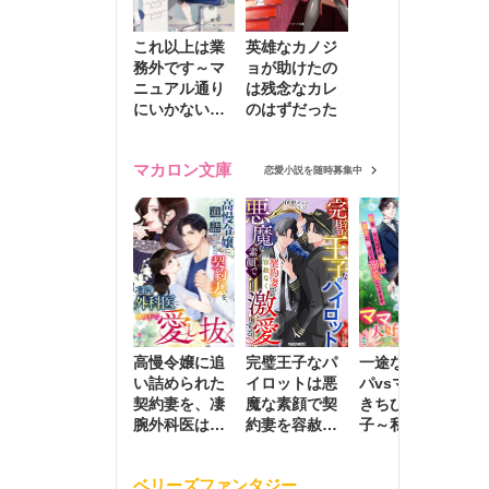
これ以上は業
英雄なカノジ
務外です～マ
ョが助けたの
ニュアル通り
は残念なカレ
にいかない彼
のはずだった
に無難な日々
を崩されて～
マカロン文庫
恋愛小説を随時募集中
高慢令嬢に追
完璧王子なパ
一途な社長パ
執
い詰められた
イロットは悪
パvsママ大好
士
契約妻を、凄
魔な素顔で契
きちびっこ息
偽
腕外科医はこ
約妻を容赦な
子～私を捨て
情
の手で愛し抜
く激愛する
たはずの元夫
堕
く
が息子に負け
ベリーズファンタジー
じと溺愛して