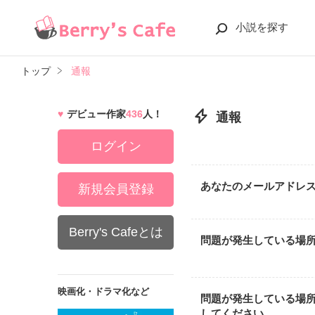
小説を探す
トップ
通報
デビュー作家
436
人！
通報
ログイン
あなたのメールアドレ
新規会員登録
Berry's Cafeとは
問題が発生している場
映画化・ドラマ化など
問題が発生している場
してください