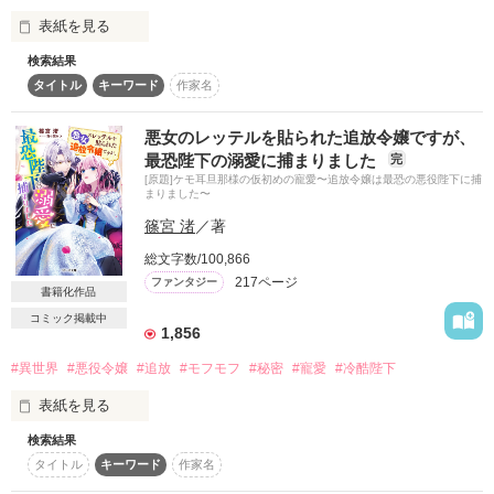
安全な場所に転生させてって言ったけど、

スターツ出版小説投稿サイト合同企画「1話からの長編大
表紙を見る
過保護なイケメン狼の腕の中っていうのは

賞」ベリーズカフェ会場
嬉しいけど困ります、モフモフラブッ♡

検索結果
前世は小さなレストランの料理人。

タイトル
キーワード
作家名
その他の条件
動画あり
コミックあり
動物が大好きなエリナが、

働きすぎのあまりアラサーで過労死、魔法が存在する異世界
異世界のモフモフたち（そして、イケメンたち）に囲まれなが
の、

悪女のレッテルを貼られた追放令嬢ですが、
ら、

裕福な伯爵家の令嬢として生まれ変わる。

最恐陛下の溺愛に捕まりました
完
幸せをつかむお話です。

[原題]ケモ耳旦那様の仮初めの寵愛〜追放令嬢は最恐の悪役陛下に捕
そこで、なぜだか、食事にうるさい、舌の肥えたグルメなモフ
まりました〜
ベリーズファンタジーにて書籍化されます。

モフ聖獣のごはんを作るハメに！

書き下ろし番外編も加わって、７月５日発売です！
篠宮 渚
／著
おまけに、イケメン王子の“メシウマ嫁”に任命されてしま
総文字数/100,866
い…!?

217ページ
ファンタジー
書籍化作品
作品を読む
コミック掲載中
1,856
#異世界
#悪役令嬢
#追放
#モフモフ
#秘密
#寵愛
#冷酷陛下
作品を読む
表紙を見る
検索結果
「あの女よ！あいつがグレイソンをたぶらかして、邪魔な婚約
タイトル
キーワード
作家名
者のカティアに毒を盛ったんだわ」
