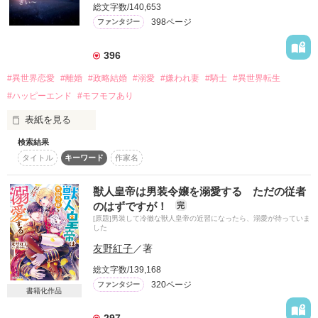
総文字数/140,653
398ページ
ファンタジー
初夜もなく、婚儀の翌日すぐに帝都から鬼狩りの命を受けて旅
ある理由から婚約者を演じるよう命じられ

立った千隼とはもう半年会っていない。  

エスターは仮初めの寵愛を受けることに。

396
そんなある日、鬼狩りの任務から戻ってきた千隼は、真白に離
周囲から畏怖されていた悪役陛下は

#異世界恋愛
#離婚
#政略結婚
#溺愛
#嫌われ妻
#騎士
#異世界転生
縁を突きつける。

純真な心に触れるうちに、

しかしその日を境に千隼は真白のある力に気づいて──。  

#ハッピーエンド
#モフモフあり
徐々に甘い恋情が芽生えはじめ……？

表紙を見る
蔑まれ『無能モノ』と呼ばれた花嫁が必要とされ、唯一無二の
存在として深く愛されるまでのお話。  

「貴様らはエスターのなにを知っている？少し甘噛みしたくら
検索結果
鬱病で借金癖のある父を抱えた私・香澄は、トリプルワークで
いで赤くなるような初心な女が、男をたぶらかせるはずないだ
タイトル
キーワード
作家名
生活を支える苦労人。

ろう」

自分を哀れむことなく必死に生きてきたけれど、いまだ沼から
抜け出せず、

 ※フリー素材です。

獣人皇帝は男装令嬢を溺愛する ただの従者
気づけば男性からハズレ扱いされる独身アラフォーになってい
※執筆期間2026.3.20〜3.23
ヒトを捨てたはずの彼の言葉は

のはずですが！
完
た。

味方のいなかった彼女を優しく包んでいく。

[原題]男装して冷徹な獣人皇帝の近習になったら、溺愛が待っていま
した
どんなにがんばっても、光は見えない。

友野紅子
／著
作品を読む
そんな現実に気がついて、ふと弱気になった雪の夜。

「手を伸ばしたら、傷つけてしまうのではないかと怖くなる。
死にかけていた野良の子猫を助けようとした私は交通事故に遭
総文字数/139,168
それでも、狂おしいほどに、お前に触れたくてたまらない」

い、

320ページ
ファンタジー
書籍化作品
あっけない幕切れを迎えた――はずだった。

悪役のレッテルを貼られたふたりの

297