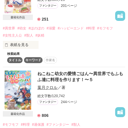
　だからどうか機会をくれないだろうか？」

201ページ
ファンタジー
やがてシエルは騎士道精神に満ち溢れたグランツと

書籍化作品
奇妙な逢瀬を重ねるようになる。

251
しかし、数多の貴族令嬢には目もくれなかった堅物騎士と、

#異世界
#幼女
#ほのぼの
#溺愛
#ハッピーエンド
#料理
#モフモフ
世間に疎い元魔女の恋愛は前途多難で……？

#女性主人公
#獣人
#妖精
「……明日、ベッドから出られなくなるようでは困るだろう」

表紙を見る
「早起きには自信があります」

「うん、そういう問題ではないんだな」

検索結果
タイトル
キーワード
作家名
見習いトリマーとして働いていた江理奈は

少しずつ心の距離を近づけていく二人だが、

なにかの手違いで幸運を他人に搾取される運命となり、

やがて王国を揺るがす危機に巻き込まれていき……。

日本で辛い人生を送っていました。

ねこねこ幼女の愛情ごはん〜異世界でもふも
それでも優しさを忘れない江理奈の心の支えは

（俺がシエルの居場所を守らねばならない）

ふ達に料理を作ります！〜５
モフモフした可愛い動物たちとの触れ合い。

葉月クロル
／著
──そしてすべてを乗り越えた時、二人はついに結ばれる。

疲れきった江理奈はある晩、車に轢かれそうな子犬を助けま
総文字数/120,742
す。

「優しくするつもりだが、怖くなったらすぐに俺を止めてく
244ページ
ファンタジー
その子犬は、実はおっちょこちょいの犬の妖精クー・シーだっ
れ」

たのです。

書籍化作品
運命を司る妖精のフォーチュナの計らいで、

806
恋愛不器用な二人によるもどかしすぎる日々の、はじまりはじ
別の世界に転移して新たな人生を歩むはずが、

#モフモフ
#料理
#過保護
#ファンタジー
#獣人
クー・シーの勇み足で充分な準備もなく異世界に送られてしま