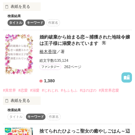
ファン様への感謝を込めて限定公開中！】

表紙を見る
作品を読む
検索結果
＊ベリーズ文庫より書籍化いたしました！

ここは神獣に守られているロドアルード王国。

作品を読む
サイト版は、改稿前の内容です。

タイトル
キーワード
作家名
貴族達は聖獣と契約して力を使う。

フランチェスカ・エディマーレは男爵家の令嬢で聖獣シュネー
の特別な力で王太子、レオナルドの婚約者となった。

婚約破棄から始まる恋～捕獲された地味令嬢
しかしフランチェスカを待っていたのは執拗な嫌がらせだっ
は王子様に溺愛されています
完
た。『悪女』と呼ばれてシュネーと共に追い詰められてしま
椿木香瑠
／著
う。

そして様子がおかしい婚約者のレオナルドに殺されたフランチ
作品を読む
総文字数/135,124
ェスカとシュネーだったが目を覚ましたら時が戻っていた！？

262ページ
ファンタジー
(今度は絶対に間違わない……！)

そう決意したフランチェスカはレオナルドと離れて男爵領で暮
らすことに。

1,380
しかし神獣グレイシャーを襲う危機をきっかけにフランチェス
#異世界
#恋愛
#溺愛
#じれじれ
#もふもふ
#ほのぼの
#異世界恋愛
カを殺したはずのレオナルドが迫ってきて……？

そしてフランチェスカとシュネーを追い詰めた犯人は？

表紙を見る
【ぴぃsan様、レビューありがとうございます！】
検索結果
テンネル侯爵家の嫡男エドガーに真実の愛を見つけたと言わ
タイトル
キーワード
作家名
れ、

ブルーバーグ侯爵家の令嬢フローラは婚約破棄された。

フローラにはとても良い結婚条件だったのだが……

作品を読む
捨てられたひよっこ聖女の癒やしごはん～辺
しかし、これを機に結婚よりも
