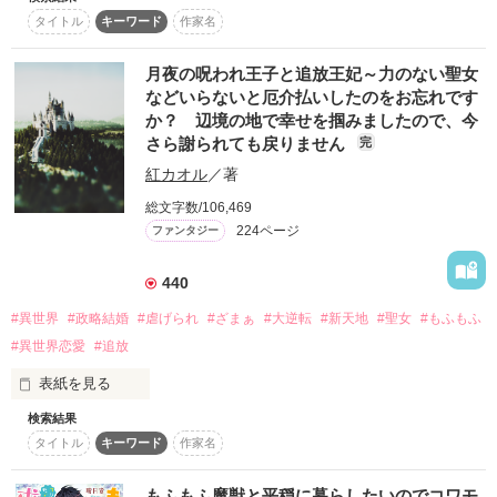
タイトル
キーワード
作家名
ティーナ・シェルフォード(16歳)：侯爵家の次女。訳あって社
交界デビューを果たせていない。二歳年上の姉がいる。

作品を読む
×

月夜の呪われ王子と追放王妃～力のない聖女
ファルザード・グレンバラ(27歳)：廃太子された過去を持つ公
などいらないと厄介払いしたのをお忘れです
爵。表舞台とは距離を置いている。実は精霊の加護を持つ〝い
か？ 辺境の地で幸せを掴みましたので、今
とし子〟。

さら謝られても戻りません
完
＊　＊　＊

紅カオル
／著
総文字数/106,469
すべての出会いは、幸福な未来へと繋がる布石──。

224ページ
ファンタジー
拾ったもふもふの子ネコが実は精霊だった!?

王国に訪れた未曾有の危機。

440
それに伴って高まる「ファルザード王」待望論。

#異世界
#政略結婚
#虐げられ
#ざまぁ
#大逆転
#新天地
#聖女
#もふもふ
シェルフォード家の姉妹に浮かび上がる大きな軋轢。

#異世界恋愛
#追放
その時、ティーナとファルザードの選択は──？

表紙を見る
＊　＊　＊

検索結果
タイトル
キーワード
作家名
聖女として王子に嫁ぐことを宿命づけられた公爵令嬢エミリ
王国史上初の〝いとし子〟夫婦が、すべての困難を乗り越え
ア。

て、幸福な未来へとひた走ります。

もちろんラストはお約束のハッピーエンド＊＾＾＊

もふもふ魔獣と平穏に暮らしたいのでコワモ