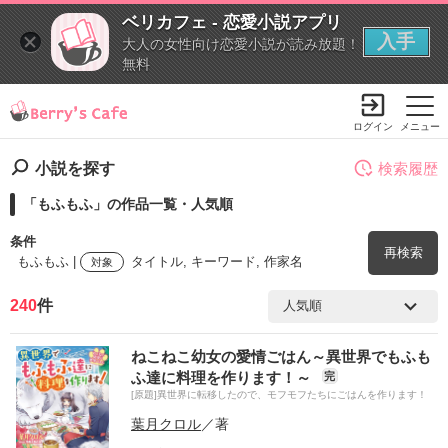
ベリカフェ - 恋愛小説アプリ
入手
大人の女性向け恋愛小説が読み放題！
無料
ログイン
メニュー
小説を探す
検索履歴
「もふもふ」の作品一覧・人気順
条件
再検索
もふもふ |
タイトル, キーワード, 作家名
対象
240
件
検索ワード
ねこねこ幼女の愛情ごはん～異世界でもふも
を含む
ふ達に料理を作ります！～
完
[原題]異世界に転移したので、モフモフたちにごはんを作ります！
を除く
葉月クロル
／著