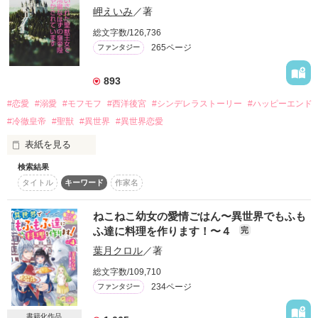
作っていくお話です。

岬えいみ
／著
守護する妖精猫に任命されていたのだ。

☆☆☆☆☆

総文字数/126,736
　可愛いだけではなく、青弓亭の料理人として一生懸命に働く
ビオニアさま

265ページ
ファンタジー
エリナは、周りの人々に可愛がられ……というか、激しく溺愛
安奈安奈さま

される。中でも特に甘いのが保護者になった狼のルディである
三毛猫みーやんさま

が、実は彼も妖精獣のフェンリルであった。

893
すらいむりむるさま

　本来の姿に戻ったエリナ（フェアリナという真名を持つ）と
#恋愛
#溺愛
#モフモフ
#西洋後宮
#シンデレラストーリー
#ハッピーエンド
ルディは、夜の散歩中に出会ったが、彼は『白猫の少女フェ
素敵なレビューをくださいまして、ありがとうございます！

ア』がエリナだということをまだ知らない……。

#冷徹皇帝
#聖獣
#異世界
#異世界恋愛
表紙を見る
　というわけで！　

【書籍化のお知らせ】

　エリナと楽しい仲間たちが、また戻ってまいりました！

皆さまの応援のおかげで

検索結果
魔法や獣人が過去に存在していたが、力の源となるマナが減少
　今回は新しいキャラも登場して、エリナの楽しい活躍は国境
2021年4月5日（月曜日）に、書籍の２巻が発売されました！

タイトル
キーワード
作家名
し、希少となった世界。

を越えて広がっていきます。

いつもありがとうございます(*´∇｀*)♡

　がんばる子猫を応援してくださると嬉しいです〜^ - ^

Shabon先生の素敵な表紙が目印です。お料理がとっても美味
獣人の祖を持つ島国シャムールの王女フランは、王家の中で厄
　よろしくお願いいたします。

ねこねこ幼女の愛情ごはん〜異世界でもふも
しそうなんですよ^ ^

介者として扱われていた。今や獣人としての血は薄れ、誰もが
ふ達に料理を作ります！〜４
可愛い子猫が働く様子はもちろん、

完
普通の人間と変わりない存在となる中、フランだけが先祖返り
☆☆☆

まさかの◯◯への変身シーンなど、イラストの見どころもいっ
葉月クロル
／著
で獣に変身する力を持っていたからだ。

setsuraさま、ダイヤどんさま、サナララさま、

ぱいです。

素敵なレビューをありがとうございます！

そして、書き下ろしのお話もついています。

総文字数/109,710
先祖返りは国に災いをもたらす存在として疎まれている。その
どうぞよろしくお願いいたします！
234ページ
ファンタジー
上、両親によく似た妹王女と比べ、個性的なピンクゴールドの
髪と金色の瞳を持つフランは、明らかな差別をされて育った。
書籍化作品