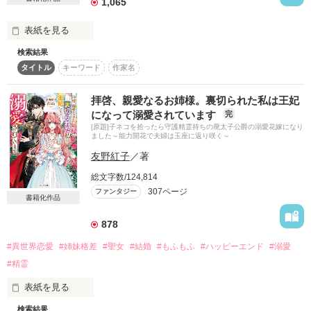
それでも慎ましやかな幸せを夢見て、身の回りで唯一優しくし
1,065
作品を読む
てくれる騎士団長にほのかな恋心を寄せていたが……。

表紙を見る
作品を読む
ある日、海の向こうの軍事大国による侵略が島国を襲う。シャ
検索結果
ムールを支配下に置いたヴォルカノ帝国は、従属の証として王
　モフモフ大好きトリマーの江理奈は、トラックにはねられそ
女のひとりを差し出すよう命じた。

タイトル
キーワード
作家名
うになった子犬の妖精、クー・シーを助けた縁で、異世界にあ
行き先は冷徹で恐ろしいと噂の皇帝の妃候補が集められる「花
るスカイヴェン国に妖精獣として転移させてもらった。

離宮」。そんなところに送られれば、末は慰み者にされるか、
　子猫の獣人に変身したエリナは、幼いながらも青弓亭の名料
拝啓、親愛なるお姉様。裏切られた私は王妃
孤独に心を壊されるかわからない。

理人として一生懸命に働き、周りの人々に溺愛されている。

になって溺愛されています
完
中でも特に甘いのが保護者になった狼のルディであるが、実は
[原題]子ネコを拾ったら守護精霊持ちの廃太子公爵の溺愛花嫁になり
騎士団長への思いが国に残りたいという気持ちを強くしたが、
彼も妖精獣のフェンリルであった。

ました～能力開花で夫婦は玉座に返り咲く～
妹王女が彼と恋仲だと知ったフランは絶望する。心を押し殺
　エリナはフェアと名乗り、夜の妖精獣としての訓練中にルデ
友野紅子
／著
し、自らが貢ぎ物となることを決めるのだった。

ィに出逢う。フェアの能力の伸びに触発されて、ルディも飛行
能力を得たのだが、彼はまだフェアの正体に気づかない。

総文字数/124,814
孤高の皇帝の寵を奪い合う女の園で、フランの運命は動きだす
　だが、彼らの姿を目撃した黒豹のヴォラットは、フェアがス
307ページ
ファンタジー
――。

書籍化作品
カイヴェン国に現れた妖精獣ではないかという疑いを抱くので
あった……。

878
※小説家になろう、カクヨムにも掲載しています。
　というわけで、子猫のエリナの新たなお話が始まります。

#異世界恋愛
#姉妹格差
#聖女
#結婚
#もふもふ
#ハッピーエンド
#溺愛
　今回も、どうぞよろしくお願いいたします！

#精霊
☆☆☆マホベイさま、レビューをありがとうございます！
作品を読む
表紙を見る
☆☆☆
検索結果