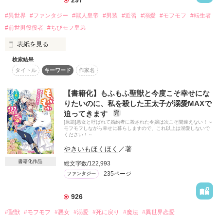
哀れな意識は、宇宙めいた「無」の空間を漂いながら、不思議
もどかしくも純粋な恋愛劇、開幕……！

な声を聞く。

#異世界
#ファンタジー
#獣人皇帝
#男装
#近習
#溺愛
#モフモフ
#転生者
#前世男役役者
#ちびモフ皇弟
「ねぇ知ってた？　猫は十の命を持ち、十の世界で生きている
「一国の王であるお方が、なぜこのような森の奥深くにある古
んだニャ。

城に住んでおられるのですか？」

表紙を見る
そのうちのひとつ、君にあげるニャ」

検索結果
夢から覚めると、そこは異世界。

冷酷陛下の抱える秘密をまだ知らない。

タイトル
キーワード
作家名
ヴィヴィアン・モンターギュ(♀)　－　大のモフモフ好きで、
西洋ファンタジーを実写化したような煌びやかな部屋に立って
日本人だった記憶を持つ転生者。男装して獣人皇帝陛下の近習
いて、

として仕えることに。

【書籍化】もふもふ聖獣と今度こそ幸せにな
目の前には彫像のごとき立派な容姿をした黒髪、青い瞳の美丈
表紙公開＊2020.12.28

×

りたいのに、私を殺した王太子が溺愛MAXで
夫が――。

START＊2021.2.17

マクシミリアン・ヴィットティール(♂)　－　冷徹と名高い白
迫ってきます
完
END＊2021.3.11

虎獣人の皇帝陛下。昨今では稀に見るモフモフで立派な尻尾を
私を「アレクシア」と呼ぶ彼は、冷たく言った。

[原題]悪女と呼ばれて婚約者に殺された令嬢は次こそ間違えない！～
持っているが、実は大きな秘密を抱えている。

モフモフしながら幸せに暮らしますので、これ以上は溺愛しないで
\ジャンル別ランキング１位/

ください！～
「――いいだろう。離婚に応じよう」

野いちご　　　　2021.3.15

＊＊＊

やきいもほくほく
／著
ベリーズカフェ　2021.3.18

転生先の肉体は、「毒猫」と呼ばれる嫌われ悪女!?

書籍化作品
総文字数/122,993
本作の見どころは、なんといっても男装バレからの陛下の怒涛
人妻らしいですが、離縁されるようです……。

第２回ベリーズカフェファンタジー小説大賞

の溺愛

235ページ
ファンタジー
【異世界恋愛ファンタジー部門賞】受賞

ヴィヴィアンと一緒になって「ひぇえっ」となってお楽しみく
ださい。

926
※小説家になろうにも掲載しています。
【最終話後のエピローグSS

※陛下もイケメンですが、男装ヒロインもイケメンです。

#聖獣
#モフモフ
#悪女
#溺愛
#死に戻り
#魔法
#異世界恋愛