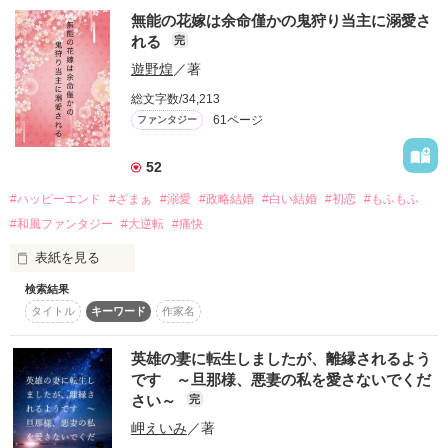
無能の花嫁は余命僅かの鬼狩り当主に溺愛さ
冤罪から悪役の汚名を着せられて

れる
完
家を守るため、ただひとり

遊野煌
／著
国を追われた令嬢エスター。

総文字数/34,213
見知らぬ土地で嵐の夜に出会ったのは

61ページ
ファンタジー
美しく獰猛な獣だった。

52
＊＊

#ハッピーエンド
#ざまぁ
#溺愛
#政略結婚
#白い結婚
#初恋
#もふもふ
冷酷な獣と噂される孤高の陛下

#和風ファンタジー
#大逆転
#痛快
ラヴィス＝ベルナルド

表紙を見る
×

悪役令嬢として追放された純真な娘

検索結果
──鬼と人間が共存する世界。 

エスター＝ランジェット

タイトル
キーワード
作家名
瘴気を癒すことのできる浄化師の名門、一之宮家の一人娘であ
＊＊

る真白はその力に恵まれなかった。

英雄の妻に転生しましたが、離縁されるよう
 そんな真白は、國の占者の選定により鬼狩り師の頂点に君臨す
です ～旦那様、悪妻の私を愛さないでくだ
る神堂家の嫡男、神堂千隼と政略結婚することになる。

「お前のような子兎を始末するのは容易い」

さい～
完
岬えいみ
／著
 『無能モノ』だと実家では疎まれ、嫁いだ神堂家でも能力の無
「私は薬師なんです。下心なんてありません」

さを蔑まれて過ごす日々。 
