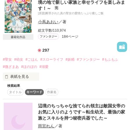
境の地で新しい家族と幸せライフを楽しみま
大好きな研究に打ち込もうと思っていたら、

す！～
完
ガーデンパーティーで新たな出会いが待っていた。

[原題]断罪された真の聖女の愛情たっぷり癒しご飯
小蔦あおい
／著
総文字数/110,974
2022.1.1～2022.3.3　第１部完結

184ページ
ファンタジー
書籍化作品
297
＊＊＊レビューありがとうございます＊＊＊

#聖女
#幼女
#ごはん
#スローライフ
#妖精
#ファンタジー
#もふもふ
　なっちゃんさっちゃん様

#微ざまあ
#ほのぼの
#溺愛
表紙を見る
検索結果
聖女である叔母に引き取られ、教会本部で育てられた17歳のリ
＊＊＊感想ありがとうございます＊＊＊

タイトル
キーワード
作家名
ズは、聖杯を壊したという濡れ衣を着せられて断罪されてしま
う。死ぬ直前に二つの丸い球体が現れて次に目を覚ますと、な
チョコ510様

んと小さな女の子になっていた。

小望様

辺境のちっちゃな捨てられ領主は敵国女帝の
＊望愛＊様

お気に入りのようです～転生幼児、最強の家
倒れているところを助けてくれたのは聖騎士団第三部隊の団長
なっちゃんさっちゃん様

族とスキルを持つ秘密兵器でした～
クロウ。

雨宮れん
／著
彼に連れられて辺境地スピナへ行くことに。
