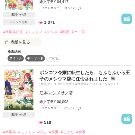
総文字数/104,417
詳しく検索
209ページ
ファンタジー
書籍化作品
検索対象
1,371
コミックあり
タイトル
キーワード
作家名
表紙コメント
#異世界転生
#モフモフ
#グルメ
#溺愛
#ケモ耳
あらすじ
表紙を見る
ジャンル
検索結果
佐野江理奈（さの・えりな）は１９歳。

タイトル
キーワード
作家名
モフモフを愛する駆け出しのトリマー。

勤務先があまりにもブラック過ぎて、

感想
仕事で疲れ果てて帰宅する途中、

ポンコツ令嬢に転生したら、もふもふから王
車にはねられそうな犬を助けようとして

子のメシウマ嫁に任命されました
完
事故に遭ってしまう。

ステータス
全て
完結
更新中
[原題]ポンコツ転生令嬢は偏食聖獣のごはん係になりました
江本マシメサ
／著
ところが、助けた犬は実は妖精だった！

作品の長さ
長編
中編
短編
お礼として運命を司る妖精フォーチュナに

総文字数/100,098
異世界に転生させてもらうことに

253ページ
ファンタジー
作品の長さについて
なったのだけれど……。

書籍化作品
え、耳が付いてるけど、

519
コンテスト
わたしは猫の獣人になってしまったの？

#異世界
#モフモフ
#転生
#前世
#ごはん
#食事
超短編！フェチから始まる溺愛コンテスト
じゃなくて、伝説の妖精に！？
