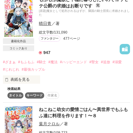
しかし、王宮で待っていたのは冷たい微笑と孤独、

テ公爵の求婚はお断りです
完
そして裏切りだった。

[原題]魔女として処刑されるはずが、隣国の騎士団長に求婚されまし
た
愛されることなく王妃の座を奪われ、彼女に下された命は――

作品を読む
晴日青
／著
「呪われた第二王子のもとへ嫁げ」

総文字数/131,090
477ページ
ファンタジー
書籍化作品
闇に閉ざされた北の古城、姿を消した王子、囁かれる不吉な
噂。

コミックあり
947
祈りだけを支えに歩むエミリアは、

そこでなにを見出すのか。

#ざまぁ
#もふもふ
#騎士
#魔法
#ハッピーエンド
#聖女
#追放
#溺愛
#じれじれ
#最強カップル
絶望の果てに芽生えるのは、滅びか、

それとも新たな愛か――

表紙を見る
運命に翻弄されながらも、

検索結果
「私と結婚してほしい」

静かな光を胸に抱く聖女の物語がはじまる。

タイトル
キーワード
作家名
魔獣を召喚してしまい、

〝魔女〟と呼ばれて王国を追放された少女、シエル。

ねこねこ幼女の愛情ごはん〜異世界でもふも
2026年1月4日完結公開
彼女の前に突然現れ、求婚した黒衣の騎士の名は

ふ達に料理を作ります！〜８
グランツ・フォン・ノイフェルトといった。

葉月クロル
／著
「貴女が私を好いてくれるまで、いつまででも待とう。

作品を読む
総文字数/109,723