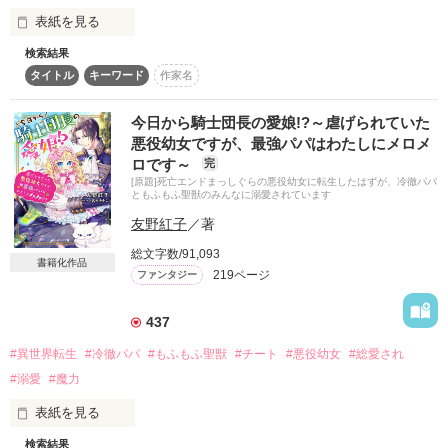
い……。

表紙を見る
作品を読む
獣人たちの住むスカイヴェン国の守護妖精として、

検索結果
　モフモフ大好きトリマーの江理奈は、トラックにはねられそ
優しい人たちに愛されながら子猫のエリナは今日もがんばりま
タイトル
キーワード
作家名
うになった子犬の妖精、クー・シーを助けた縁で、異世界にあ
す。

るスカイヴェン国に妖精獣として転移させてもらった。

　子猫の獣人に変身したエリナは、幼いながらも青弓亭の名料
今日から騎士団長の愛娘!?～虐げられていた
おかげさまで、コミカライズも大人気な『ねこねこ幼女』シリ
理人として一生懸命に働き、周りの人々に溺愛されているが、
悪役幼女ですが、最強パパはわたしにメロメ
ーズの新作を、

中でも特に甘いのが保護者になった狼のルディだ。実は彼も妖
ロです～
今年もよろしくお願いします！
完
精獣のフェンリルであった。

[原題]死亡エンドまっしぐらの悪役幼女に転生したはずが、冷徹パパ
　自分が謎の白猫の少女フェアリナであることをルディに言い
ともふもふ聖獣のみんなに溺愛されています
出せないまま暮らしていたエリナだが、スカイヴェン国を襲っ
友野紅子
／著
た危機に対処するために、大切な人々に勇気を持って自分の正
作品を読む
体を知らせたのだった。

総文字数/91,093
書籍化作品
　そんなこんなで今日もがんばるエリナは、海の国フィフィー
219ページ
ファンタジー
ルや森エルフの国マーレンでも評判が高くなり、いつの間にか
国境を超えてモテモテになっていた。

437
　というわけで、またしても子猫のエリナの新たなお話が始ま
#異世界転生
#冷徹パパ
#もふもふ聖獣
#チート
#悪役幼女
#総愛され
ります。ルディが空飛ぶフェンリルとなった今、冒険の舞台は
#溺愛
#魔力
広がって、子猫はスカイヴェン国を飛び出します。

　そして可愛い料理人は、なにか美味しいメニューを思いつい
表紙を見る
たようですよ。

　楽しい冒険を、今回もどうぞよろしくお願いいたします！
検索結果