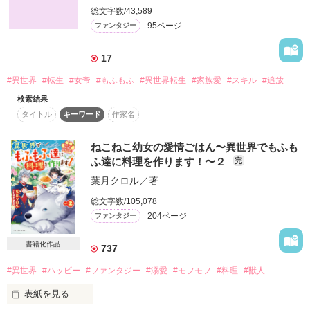
総文字数/43,589
ソルマーニ教会に引き取られたリズはこれまでの経験を活かし
95ページ
ファンタジー
てみんなのために次々と愛情たっぷりの美味しいご飯を作って
いく。

リズがスローライフを送る一方で、周りでは不穏な事件が次々
17
と起きていて――!?

作品を読む
#異世界
#転生
#女帝
#もふもふ
#異世界転生
#家族愛
#スキル
#追放
真の聖女であるリズが愛情たっぷりご飯で無意識のうちにみん
検索結果
なを癒していくお話。
タイトル
キーワード
作家名
ねこねこ幼女の愛情ごはん〜異世界でもふも
作品を読む
ふ達に料理を作ります！〜２
完
葉月クロル
／著
総文字数/105,078
204ページ
ファンタジー
書籍化作品
737
#異世界
#ハッピー
#ファンタジー
#溺愛
#モフモフ
#料理
#獣人
表紙を見る