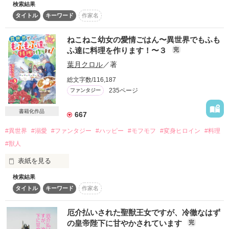
検索結果
『幸運を他人に搾取される』という特異な運命のせいで、辛い
タイトル
キーワード
作家名
ことばかりの人生を送っていたモフモフ大好きトリマーの江理
奈は、トラックに跳ねられそうな白い子犬を助けようとして、
自分がひかれそうになる。

ねこねこ幼女の愛情ごはん〜異世界でもふも
　ところが、その子犬の正体は、力のある妖精『クー・シー』
ふ達に料理を作ります！〜３
完
だった。万一彼が命を落としていたら、その衝撃で地球が消滅
葉月クロル
／著
してしまうところだったのだ。

総文字数/116,187
　運命を操る力を持つ妖精のフォーチュナの力で、彼女から奪
235ページ
ファンタジー
った者たちから幸運を取り戻した上、たっぷりのおまけをつけ
て、江理奈は異世界にあるスカイヴェン国に転移させてもらっ
書籍化作品
た……なぜか、白いお耳のついた、幼い子猫の獣人として！

667
#異世界
#溺愛
#ファンタジー
#ハッピー
#モフモフ
#変身ヒロイン
#料理
「うにゃあああん、モフモフするはずだったのに、わたしがモ
フモフされちゃうの！？」

#獣人
表紙を見る
　スカイヴェン国の王都警備隊長ルディや、元冒険者の『旋風
のミメット』こと青弓亭のミメット姉さん、子猫を温かく見守
検索結果
　モフモフ大好きトリマーの江理奈は、トラックにはねられそ
る市場の人々やイケメン警備隊員たちと一緒に楽しく暮らしな
タイトル
キーワード
作家名
うになった子犬のクー・シーを助けた縁で、運命を操る力を持
がら、エリナは今日も美味しい料理を作ります。

つ妖精のフォーチュナの力で異世界にあるスカイヴェン国に転
移させてもらった。

　これは、子猫のエリナになったヒロインが、優しい人たちに
厄介払いされた聖獣王女ですが、冷徹なはず
　白いお耳のついた幼い子猫の獣人に変身して、楽しいモフモ
囲まれ、思いきり溺愛されながら、努力をして幸せな居場所を
の皇帝陛下に甘やかされています
完
フライフを送るエリナだったが、実は彼女はスカイヴェン国を