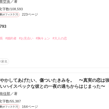
華空央
／著
い）一夜の過ちからはじまる大人のオフィスラブ♪

文字数/108,593
223ページ
愛(オフィスラブ)
トルですが、シリアスより。

です。
793
社長
#婚約者
#お見合い
#胸キュン
#大人の恋
作品を読む
を見たつもりだった。

作家名
⁉︎

やかしてあげたい、傷ついたきみを。 〜真実の恋は
しいハイスペックな彼との一夜の過ちからはじまった〜
の運命の人だ」

南佳那
／著
文字数/55,387
164ページ
愛(オフィスラブ)