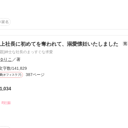
Wは架空の団体であり、業務内容などについて実在の航空会社と違いがあ
転して、目が覚めると手切れ金とも思えるお金だけがそこにあった。

作家名
につき一旦引き下げた作品をベリーズカフェサイト規約変更に伴い再掲
生きてきた咲綾は、仕事でその時の相手である真翔と出会う。

ことは覚えていないようで。憎しみが溢れる咲綾だったが……。

の許可をいただいています)

tunaga)２7歳。一人で娘の真由を育てるシングルマザー。

極上社長に初めてを奪われて、溺愛懐妊いたしました
完
原題]紳士な社長のまっすぐな求愛
Omura)２９歳　大村グループ 　御曹司　SOWA不動産　専務取締役

ゆりこ
／著


文字数/141,829
うの？

作品を読む
387ページ
いいの？本当のあなたは？

愛(オフィスラブ)


1,034
ションとして温かい目で読んで頂ければ幸いです。

#妊娠
事をしている桃子は、交際経験も初恋もまだの恋愛初心者。ある日、勤
020.6.3　End
