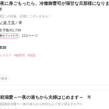
）

夜に身ごもったら、冷徹御曹司が溺甘な旦那様になり
完
社長のオフィスラブの行方は……

原題]この妊娠、記憶にございません！
ノ瀬 千景
／著
業。

ーー。

文字数/61,739
111ページ
愛(オフィスラブ)
作品を読む
830
ィスラブ
#御曹司
#溺愛
ありがとう

弥（３２）

作家名
作品を読む
婚前溺愛～一夜の過ちから夫婦はじめます～
完
秘書室のエース　芦原玲奈（２７）

原題]婚前溺愛〜一夜の過ちから本気なんて有り得ますか?!〜
ので、ご安心を』
