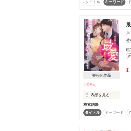
長と一夜を共にしてしま
タイトル
キーワード
※　たくさんの方に更
＊

　　まだ、未完結です
い頂ければ嬉しいです。
「なかったことにしまし
（2020/5/28）

大鷹不動産 社長秘書

※　完結しました。（2020
[
笹崎桃子(26)

滝
2020/10/15　書
×

総
大村家シリーズ⭐︎

「悪いが、そうはいかな
恋
Story1　身代わり婚
大鷹不動産 社長

Story2　もう一度恋
大鷹千紘(35)

Storiy3　恋する政略結婚
書籍化作品
＊

#御曹司
その夜をきっかけに桃
表紙を見る
「君が好きなんだ」

検索結果
☆東雲  香澄（しののめ
  蓮見不動産   ＯＬ、27歳

身分の違いを理由に断り
タイトル
キーワード
×

「俺の君への愛を信じて