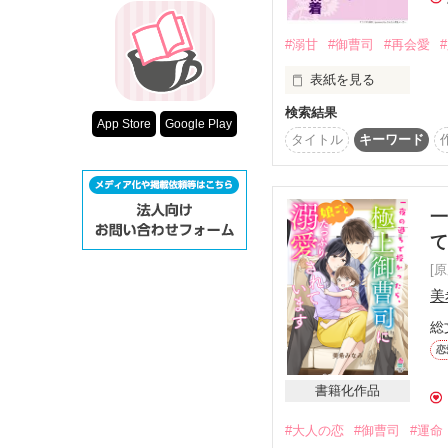
超短編！フェチ
『ジョイントイ』営業部　
スターツ出版小
#溺甘
#御曹司
#再会愛
表紙を見る
その他の条件
―――実は初恋の人との
検索結果
動画あり
『ベリカフェ王道シチュ
App Store
Google Play
タイトル
キーワード
　CAの菜月は担当する
　彼とは訳あって2年前
2025.2.2　完結

「喉に小骨が引っかか
一
　そんな理由で交際を
いく。

[
美
　北見菜月（きたみなつ
　見た目は派手だが実は
総
X

恋
　久遠臣海（くおんおみ
　家庭の事情から他人
書籍化作品
　これはニューヨーク
#大人の恋
#御曹司
#運命