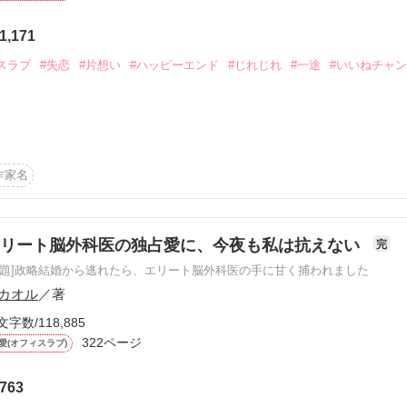
ていることですか？

1,171
スラブ
#失恋
#片想い
#ハッピーエンド
#じれじれ
#一途
#いいねチャン
す(*^^*)

のマドンナ

作家名
のエース

エリート脳外科医の独占愛に、今夜も私は抗えない
完
原題]政略結婚から逃れたら、エリート脳外科医の手に甘く捕われました
作品を読む
カオル
／著
文字数/118,885
奈月は、7年間付き合った彼氏に振られたばかり。

322ページ
愛(オフィスラブ)
選手で会社でNo.1のイケメン。

763
車にぶつかりそうになり転んでしまった奈月を助けたのは亮介。
