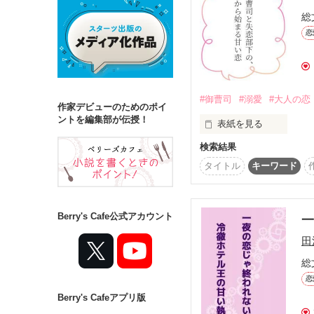
総
恋
詳しく検索
検索対象
タイトル
キ
#御曹司
#溺愛
#大人の恋
作家デビューのためのポイ
ジャンル
ントを編集部が伝授！
表紙を見る
検索結果
タイトル
キーワード
私が彼氏と別れたこと
ステータス
ひょんなことから上司
全て
完結
私は一夜の過ちとして

Berry's Cafe公式アカウント
一
なかったことにしようと
作品の長さ
田
久住部長はそうは思って
長編
中編
総
恋
『ジョイントイ』の御曹司
Berry's Cafeアプリ版
コンテスト
　×
