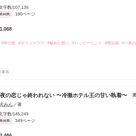
文字数/107,135
180ページ
愛(純愛)
1,068
ーワード
作家名
表紙コメント
あらすじ
#年の差
#オフィスラブ
#秘めた想い
#ハッピーエンド
#男目線
#一夜
感想
作家名
を知った同期が開いてくれた飲み会の後

の久住部長と一夜を共にしてしまった。

更新中
夜の恋じゃ終われない 〜冷徹ホテル王の甘い執着〜
したのに

沢みん
／著
ないみたいで……？

短編
文字数/145,249
作品の長さにつ
349ページ
愛(純愛)
　久住恭二　(32歳)

2,466