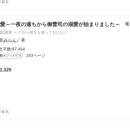
い……

作家名
新を追っていただきありがとうございます。

のでご了承ください。あと数回の更新で完結の予定ですので、それまで


ょう」

最愛～一夜の過ちから御曹司の溺愛が始まりました～
完
/6/3）

原題]最愛 ー だから彼女を放っておけない
井みらん
／著
籍化して頂けるとことになり、ショートストーリ追加しました。

文字数/87,454
243ページ
いんだ」

愛(オフィスラブ)
の甘い誘惑　（身代わり婚）

をさせて（一夜の過ちで授かったら〜）



1,329
子は千紘の秘めた思いを知って……

作品を読む
 かすみ）

続けても求愛は止まらない

作家名
ほしい」
