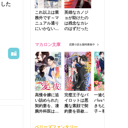
ました
これ以上は業
英雄なカノジ
務外です～マ
ョが助けたの
ニュアル通り
は残念なカレ
にいかない彼
のはずだった
に無難な日々
を崩されて～
マカロン文庫
恋愛小説を随時募集中
高慢令嬢に追
完璧王子なパ
一途な社長パ
執
い詰められた
イロットは悪
パvsママ大好
士
契約妻を、凄
魔な素顔で契
きちびっこ息
偽
腕外科医はこ
約妻を容赦な
子～私を捨て
情
の手で愛し抜
く激愛する
たはずの元夫
堕
く
が息子に負け
ベリーズファンタジー
じと溺愛して