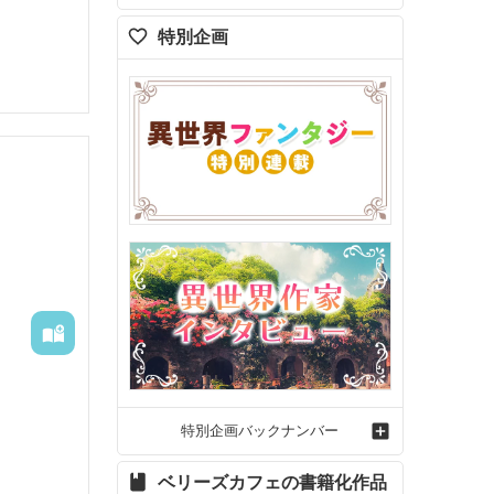
ることを
特別企画
載させて
特別企画バックナンバー
務先の社
ベリーズカフェの書籍化作品