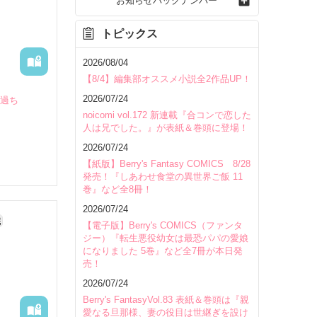
お知らせバックナンバー
トピックス
2026/08/04
【8/4】編集部オススメ小説全2作品UP！
2026/07/24
の過ち
noicomi vol.172 新連載『合コンで恋した
人は兄でした。』が表紙＆巻頭に登場！
2026/07/24
【紙版】Berry's Fantasy COMICS 8/28
発売！『しあわせ食堂の異世界ご飯 11
巻』など全8冊！
2026/07/24
完
【電子版】Berry's COMICS（ファンタ
ジー）『転生悪役幼女は最恐パパの愛娘
になりました 5巻』など全7冊が本日発
売！
いて
2026/07/24
Berry's FantasyVol.83 表紙＆巻頭は『親
愛なる旦那様、妻の役目は世継ぎを設け