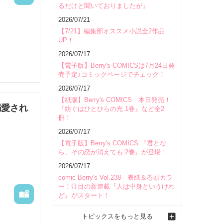
るだけと聞いておりましたが』
会場
2026/07/21
【7/21】編集部オススメ小説全2作品
UP！
2026/07/17
【電子版】Berry's COMICSは7月24日発
売予定♪コミックページでチェック！
2026/07/17
【紙版】Berry's COMICS 本日発売！
溺愛され
『紡ぐはひとひらの光 1巻』など全2
惹かれて
冊！
2026/07/17
【電子版】Berry's COMICS 『君とな
ら、その恋が消えても 2巻』が登場！
2026/07/17
comic Berry's Vol.238 表紙＆巻頭カラ
ー！注目の新連載『人は中身というけれ
ど』がスタート！
トピックスをもっと見る