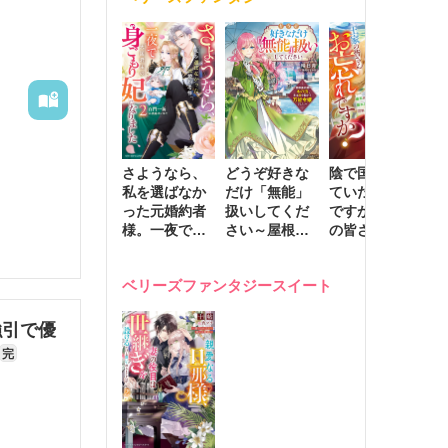
きます～
さようなら、
どうぞ好きな
陰で国を支え
転
私を選ばなか
だけ「無能」
ていたのは私
と
った元婚約者
扱いしてくだ
ですが、王家
っ
様。一夜で大
さい～屋根裏
の皆さんお忘
国
国君主の身ご
部屋の本の
れですか？～
に
もり妃になり
虫、実は国を
追放された隠
不
ベリーズファンタジースイート
ました２
動かす万能令
れ才女の辺境
保
嬢でした～
スローライフ
で
計画～
能
強引で優
し
完