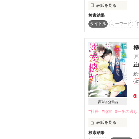
表紙を見る
※本作に登場するJA
ご了承ください。

検索結果
夢のような一夜から一
タイトル
キーワード
※他社さまから書籍化
それから4年。一人で
いただきました。

しかし、真翔は咲綾の
(出版社さまから再掲載
松永咲綾（Saaya Ma
　　×

[
大村真翔　(Manato 
鈴
「俺に君を守らせて？」
総
どうしてそんなことを言
その優しい笑顔を信じて
恋
すれ違う二人の最後は？
書籍化作品
※物語として、フィク
#社長
#秘書
#一夜の過ち
表紙を見る
悠人の弟のお話です。

検索結果
不動産会社で秘書の仕
2020.5.5　Start　～　2