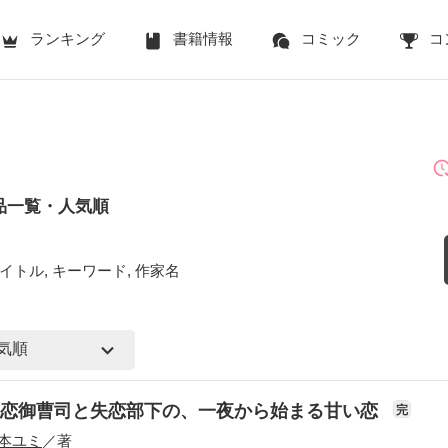
ランキング
書籍情報
コミック
コ
品一覧・人気順
イトル, キーワード, 作家名
初恋御曹司と失恋部下の、一夜から始まる甘い恋
完
本ユミ
／著