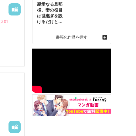
親愛なる旦那
様、妻の役目
は世継ぎを設
けるだけと聞
ス01
いておりまし
たが～虐げら
書籍化作品を探す
れ才女の幸せ
な結婚～2