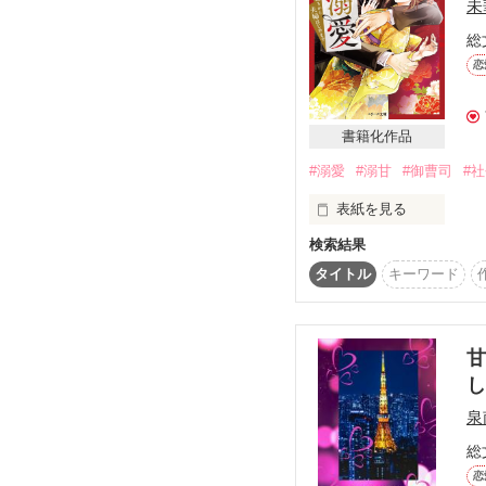
未
（酔いつぶれて記憶にな
総
恋
※コメディちっくなタイ
『母と娘』が裏テーマ
書籍化作品
#溺愛
#溺甘
#御曹司
#
表紙を見る
検索結果
一晩だけ、と……甘い夢
タイトル
キーワード
それなのに……

こんなことって有りますか
甘
「あなたはどうやら、私
泉
総
恋