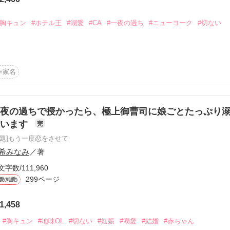
から始まる溺愛コンテスト
羽山琴葉　(25歳)

説投稿サイト合同企画「1話からの長編大賞」ベリーズカフェ
#胸キュン
#ホテル王
#溺愛
#CA
#一夜の過ち
#ニューヨーク
#切ない
再会ラブ―――

コミックあり
コンテスト』優秀賞ありがとうございます💕

作家名
ファーストクラスの席でKUONグループトップ久遠臣海と再会する。

のクリスマスイヴに一夜を過ごした仲で……。

ったようだ。胸がモヤモヤするこの妙な違和感の正体を知りたいんだ」

夜の過ちで授かったら、極上御曹司に娘ごとたっぷり
求める彼と付き合うことになった菜月は、彼の素顔を知るたびに本気で
ています
完
原題]もう一度恋をさせて
希みなみ
／著
き）27歳。

作品を読む
オカン気質で尽くすタイプの5年目CA。

文字数/111,960
299ページ
愛(純愛)
）33歳。

を愛することができなくなった冷徹なホテル王。

1,458
での一夜の過ちで始まった2人が真実の愛を知り結ばれるまでの物語。

#胸キュン
#地味OL
#切ない
#妊娠
#溺愛
#結婚
#赤ちゃん