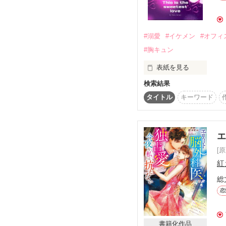
これは、私の身に起こっ
#溺愛
#イケメン
#オフィ
#胸キュン
2019.9.9　完結公開

表紙を見る
レビューありがとうございま
検索結果
后令寺翔妃様

植田奈月27歳　総務部
タイトル
キーワード
ukoco様

×

島内亮介28歳　営業部
[
＊＊＊＊＊＊＊＊＊

紅
総
　繊維メーカーに勤める
恋
　亮介は元プロサッカー
　会社の帰り道、自転
書籍化作品