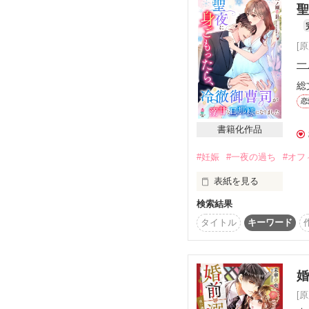
☆蓮見  慧（はすみ けい
聖
   蓮見不動産の社長令息 、30歳

真面目な秘書と紳士な
今日は上司の歓送会。

[
でも仕事が終わらず、

一
私はオフィスでひとり残
そこへ突然彼が現れたー
総
恋
書籍化作品
2019.1.18 - 1.29

#妊娠
#一夜の過ち
#オフ
表紙を見る
☆素敵なレビューどうも
ございました❤️❤️❤️
検索結果
若き敏腕副社長　和泉十
タイトル
キーワード
『惚れるなよ？』

　　　　　　×

クールビューティーな
[
『副社長は好みではない