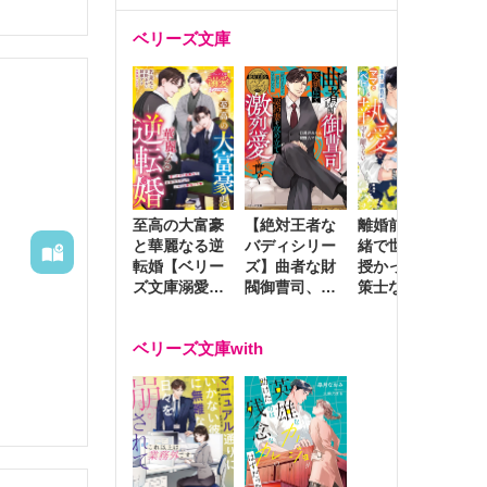
ベリーズ文庫
お付き合
至高の大富豪
離婚前夜に内
冷
【絶対王者な
と華麗なる逆
緒で世継ぎを
や
バディシリー
転婚【ベリー
授かったら～
生
ズ】曲者な財
ズ文庫溺愛ア
策士な御曹司
を
閥御曹司、笑
ンソロジー】
はママとベビ
～
顔の圧で契約
ーを執愛で守
つ
妻を攻め立て
ベリーズ文庫with
り離さない～
様
激烈愛で貫く
し