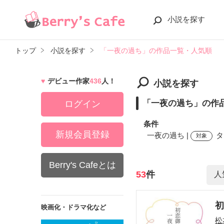
小説を探す
トップ
小説を探す
「一夜の過ち」の作品一覧・人気順
デビュー作家
436
人！
小説を探す
「一夜の過ち」の作
ログイン
条件
新規会員登録
一夜の過ち |
タ
対象
Berry's Cafeとは
検索ワード
53
件
映画化・ドラマ化など
松