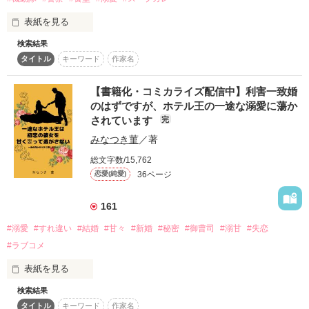
口数の少ないフライトドクター

スターツ出版小説投稿サイト合同企画「1話からの長編大
表紙を見る
賞」ベリーズカフェ会場
『俺と結婚しないか』

検索結果
唯一の家族である祖母の夢を叶えるため

その他の条件
動画あり
コミックあり
タイトル
キーワード
作家名
同じく家族のことで困っているという彼と

機動隊食堂で働く小田切真綾の気になる相手は、

SATの隊員だと噂の鳴海太陽警部補。

【書籍化・コミカライズ配信中】利害一致婚
本日

のはずですが、ホテル王の一途な溺愛に蕩か
〝結婚〟してしまいました

叶わぬ恋だと諦めていたが、ひょんなことから、

されています
完
彼に偽装結婚を持ちかけられてしまう。

✼••┈┈┈┈┈┈┈┈┈┈┈┈••✼

みなつき菫
／著
恋は後回し、お仕事女子なフライトナース

秘めた恋心を隠しつつ

守山 詩音　Shion Moriyama

総文字数/15,762
偽装結婚を引き受ける真綾。

✕

36ページ
恋愛(純愛)
腹の中の読めない、クールな救命医

彼女を待っていたのは、ひたすら甘い

宇田川 龍臣　Tatsuomi Utagawa

新婚生活だった！？

161
✼••┈┈┈┈┈┈┈┈┈┈┈┈••✼

#溺愛
#すれ違い
#結婚
#甘々
#新婚
#秘密
#御曹司
#溺甘
#失恋
これは利害が一致しただけの、偽装結婚

2025年11月にマカロン文庫から出版されました！

#ラブコメ
だから彼に恋なんかしない

本当にありがとうございます！

はずだったのに――

表紙を見る
※こちらは加筆修正前の作品です。

2026.05.22 完結公開

検索結果
＼アルファポリス恋愛小説大賞にて／

マカロン文庫版とは内容が異なりますので、

タイトル
キーワード
作家名
＼エタニティ賞・受賞作品／
