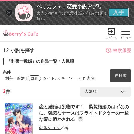
ベリカフェ - 恋愛小説アプリ
入手
大人の女性向け恋愛小説が読み放題！
無料
ログイン
メニュー
小説を探す
検索履歴
「利害一致婚」の作品一覧・人気順
条件
再検索
利害一致婚 |
タイトル, キーワード, 作家名
対象
3
件
検索ワード
恋と結婚は別物です！ 偽装結婚のはずなの
を含む
に、強気なナースはフライトドクターの一途
な愛に溶かされる
完
を除く
朝永ゆうり
／著