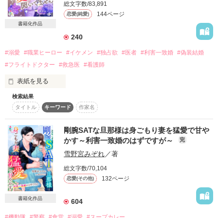
総文字数/83,891
詳しく検索
144ページ
恋愛(純愛)
書籍化作品
検索対象
240
タイトル
キーワード
作家名
表紙コメント
#溺愛
#職業ヒーロー
#イケメン
#独占欲
#医者
#利害一致婚
#偽装結婚
あらすじ
#フライトドクター
#救急医
#看護師
表紙を見る
ジャンル
検索結果
私の使命は、フライトナースとして

タイトル
キーワード
作家名
より多くの命を救うこと

感想
だから、恋を後回しに生きてきた

剛腕SATな旦那様は身ごもり妻を猛愛で甘や
ステータス
全て
完結
更新中
『詩音の花嫁姿が見たいのよ』

かす～利害一致婚のはずですが～
完
雪野宮みぞれ
／著
口癖のようにそう言う祖母が、

作品の長さ
長編
中編
短編
ある日突然倒れて――

総文字数/70,104
作品の長さについて
132ページ
恋愛(その他)
『おばあちゃんの願い、叶えられないかも』

コンテスト
書籍化作品
そんな私に声をかけてきたのは

604
腕はいいけど無愛想でちょっと怖い

超短編！フェチから始まる溺愛コンテスト
#機動隊
#警察
#食堂
#溺愛
#スープカレー