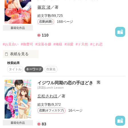
モデル　聖

チャマ様

ひじり

面白い！と言っていただけて嬉しいです🥰

篠宮 渚
／著
読者さまに感謝！

総文字数/99,725
最上飲料のイメージキャラクター

よっしー様

168ページ
恋愛(純愛)
ほっこりしていただけて嬉しいです☺️

年齢など全てが非公開

書籍化作品
★☆★☆★☆★☆★☆★☆★☆★☆★☆★☆★☆

身長180cmを超えるイケメンモデル

🌸感想メールありがとうございました🌸

110
#お見合い
#御曹司
#没落令嬢
#俺様
#溺愛
#ド天然
#じれ恋
シルバースプーン 様

のぶまさ 様

音羽課長は仕事ができる

表紙を見る
✨素敵なレビューありがとうございます✨

トクチャンだいすき 様

しかも流行りの塩系男子

吉岡　ミホ様

かしらぎ 様

検索結果
「ーー俺という旦那がいておきながら、

なっちゃんさっちゃん様

かなかなまほ 様

だけど女心にとても鈍感

タイトル
キーワード
作家名
夜遊びとは感心しないな。」

マイマイ。様

4児のみえママ 様

こば様
夏目若葉 様

今日も誰かに告られては

イジワル同期の恋の手ほどき
完
「それは気の迷いだ」と一刀両断

２７歳独身、年齢＝彼氏なし。

[原題]Lunch Lesson
2023/01/28 《おまけ》追加しました！

作品を読む
丘松さわほ
／著
幼い頃、両親の訃報とともに事業が失敗し、

2023/02/08  本棚イン3000件突破しました！

いやいやその相手

社長令嬢から借金まみれの貧乏人に転落した私。

ありがとうございます🙏✨

総文字数/9,372
専務のお嬢さんですよー！

16ページ
出世に響きますよー！

恋愛(オフィスラブ)
夜の仕事に足を踏み入れ、無理やりホテルに連れ込まれそうに
なったところを助けてくれた彼の口から出た言葉は、ただのハ
書籍化作品
83
ッタリだと思ってた。

「そこまで言うなら責任取れよ」
