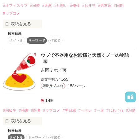
#オフィスラブ
#同僚
#天然
#片想い
#俺様
#お弁当
#男友達
#同期
作品を読む
はい？

#ラブコメ
しかし、彼の正体は、

“私がすっぽかしたお見合い”の

「命令。春川くん、俺の彼女になりなさい」

表紙を見る
相手の男でーー？！

検索結果
同期二人に新たなバトル勃発

キス魔で天然俺様な

タイトル
キーワード
作家名
「これからどんなことが起ころうと、俺が何に代えても守って
音羽良悟（おとわりょうご）三十一歳に

お弁当修業があけた時

やる。お前の抱える借金も、全部肩代わりして払ってやる。

今日も今日とて振り回される

ウブで不器用なお殿様と天然くノ一の物語
新しい関係が始まる……

お前はただ、俺の嫁になるだけでいい。」

完
ごく普通のツッコミ体質な地味メガネOL

春川めぐ 二十五歳

吉岡ミホ
／著
*.:･.｡**.:･.｡**.:･.｡**.:･.｡**.:･.｡**

総文字数/84,555
木津 美緒(天然で勝気な♀)

＊＊

158ページ
恋愛(ラブコメ)
「課長、どうしてそんな悪い顔して

VS

壁ドンするんですか？」

宇佐原 亮介(一途な俺様♂)

149
イケメンと金持ちは信用しないのが信条

「つい、本能で」

||＊||:||＊||:||＊||:||＊||:||＊||:||＊||

逢坂 百合（おうさか ゆり）２７歳

#同級生
#秘書
#医者
#ラブコメ
#男目線
#ヘタレ
#一途
#じれじれ
#溺愛
2017.10.12 マカロン文庫より発売

×

表紙を見る
2017.10.11 一部公開に変更

地味にstart→20160311

2017.9.26 加筆修正

検索結果
世界に誇る楽器メーカーの御曹司

同級生２人のすれ違いラブコメディ

地味にend→20160331

2013.12.14　　掲載

榛名 律 （はるな りつ）２９歳

タイトル
キーワード
作家名