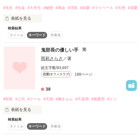
日葵×陽生

#先生
#生徒
#大学生
#秘密
#再会
#浮気
#純愛
#マイペース
#天然
#溺愛
おひさまカップルのハラハラ出産&育児を、お楽しみくださ
恋愛初心者の元クズ男は、

表紙を見る
い。

作品を読む
天然ピュアな女の子に振り回されっぱなし

検索結果
｢誰、探してるの？｣

＊年齢設定矛盾、表記ミスあり、順次訂正入れています。すみ
タイトル
キーワード
作家名
ません。
ふにゃんとした笑顔も

「まじでかわいすぎるから、

鬼部長の優しい手
完
一生おれの腕に閉じ込めたい」

｢俺のこと、探してた？｣

雨莉さらさ
／著
作品を読む
絵を描くときの真剣な顔も

総文字数/93,697
188ページ
恋愛(オフィスラブ)
｢誰のものにもならないでね｣

◆これは、甘くてかわいいピュアなお話◆

38
たまに強引なところも

#部長
#上司
#クール
#天然
#胸きゅん
#不器用
#無愛想
#ドジ
…全部全部、好きだった。

．

表紙を見る
2022年9月25日

｢茉央ちゃんじゃなきゃダメみたい｣

検索結果
ピンクレーベルにて書籍発売

タイトル
キーワード
作家名
「…顔真っ赤。

．

そんなこと言わないで。

七瀬、可愛い…」
