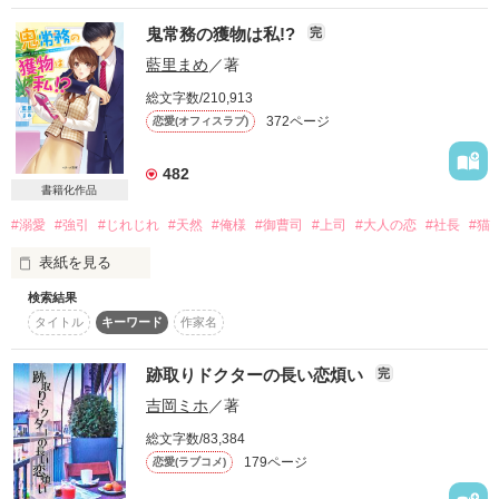
好きになった人間にはとことん執着する

女にとって、恋愛に不安はつきまとうもの

『 緒川 寧々（ｵｶﾞﾜ ﾈﾈ）　マーケティング部へ異動 』

鬼常務の獲物は私!?
完
紗凪の大阪派遣。

＊＊＊＊＊＊

藍里まめ
／著
2026/05/06　改稿版と差し替えました。
陽貴の全国ツアーと俳優業拡大。

総文字数/210,913
そして本日もまた

マーケティング部には、とんでもない人がいるらしい。

すれ違う時間。

372ページ
恋愛(オフィスラブ)
作品を読む
彼のカミナリ注意報が継続で発令中です

無愛想でぶっきらぼうで、口は悪いし態度はデカい。

募っていく寂しさ。

482
書籍化作品
良いところなし？！ の

会いたいのに会えない日々。

#溺愛
#強引
#じれじれ
#天然
#俺様
#御曹司
#上司
#大人の恋
#社長
#猫
*:;;;:*:;;;:*+☆+*:;;;:*:;;;:*+☆+*:;;;:*:;;;:*+☆+*:;;;:*:;;;:*+☆+

いわゆる………かなりの『 俺様 』

表紙を見る
そんな中——

※こちらは前作の続編になります。ご注意ください。

検索結果
風見 太雅（ｶｻﾞﾐ ﾀｲｶﾞ）

？「彼氏のことなんか忘れたらいい」

（古い作品ですので直してはいますが拙い文章です。ご了承く
タイトル
キーワード
作家名
？「紗凪ちゃん、俺にしとき」

ださいませ）

イケメン御曹司、神永常務は

彼に異動初日に言われた言葉は ――――

自分にも他人にも厳しい人。

跡取りドクターの長い恋煩い
完
ライバル出現？

※素敵なレビュー、ありがとうございます！

吉岡ミホ
／著
そんな彼が

砂川雨路 様

とろくてほんわか、天然癒し系OL、日菜子に

命の最前線で働く白衣の天使と

総文字数/83,384
青木紗良 様

「俺に、絶対惚れるな」

ある日突然、告白した。

世界を魅了するトップアイドルが描く

179ページ
★凛ちゃん☆ 様

恋愛(ラブコメ)
甘くて切ない、溺愛ラブストーリー第2章。

coyumico 様
