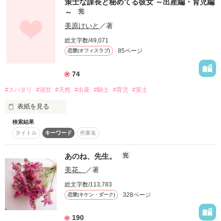
策士な課長と秘めてる彼女 ～出産編・育児編
-Hanasaki Yuno-

私を嫌っていないなら一度だけ抱いてほしい

～
完
×

美原けいと
／著
✰⋆｡:ﾟ･*☽:ﾟ･⋆｡✰⋆｡:ﾟ･*☽:ﾟ･⋆｡✰⋆｡:ﾟ･*☽✰⋆｡

総文字数/49,071
元性格クズの超イケメン御曹司

神野 知鶴（じんの　ちづる） 25歳

85ページ
恋愛(オフィスラブ)
地味子で超天然キャラ

伊月要

-Izuki Kaname-

×

74
#スパダリ
#溺甘
#天然
#出産
#騎士
#育児
#策士
志賀 匠真（しが　たくま）　30歳

〜＊〜＊〜 ＊〜＊〜＊〜＊〜＊〜

等々力（とどろき）会計事務所の公認会計士

表紙を見る
✰⋆｡:ﾟ･*☽:ﾟ･⋆｡✰⋆｡:ﾟ･*☽:ﾟ･⋆｡✰⋆｡:ﾟ･*☽✰⋆｡:

検索結果
読者さまのリクエストにお応えして結婚後のショートストーリ
タイトル
キーワード
作家名
ーをお届けします。

「もし本気で私が誘ったら、志賀さんはどうしますか？」

「どうして、誰もいないんですか…？」

大変、遅くなって申し訳ありません。

あのね、先生。
完
この願いが叶ったなら

「いますぐ人を入れろ」

彼への気持ちを昇華させて片思いにケリをつけよう

美花、
／著
2020.8.7   完結しました。

総文字数/113,783
328ページ
※ラブコメタッチのオフィスラブになります

恋愛(キケン・ダーク)
                  ＊＊＊　　＊　　＊＊＊

「気持ちがこもってるものってうれしいです」

高坂彩乃さま、一倉エマさま

190
「これはおれが作った」
