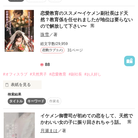
2007　　　　　執筆

恋愛教育のススメ〜イケメン副社長はド天
番外編・天下一のシスコン 春川蘭の逆襲

☆*｡｡｡*☆*｡｡｡*☆*｡｡｡*☆*｡｡｡*☆*｡｡｡*☆

＊＊

平田灯里（ひらたあかり）

20160409完結

然？教育係を任せれましたが地位は要らない
26歳

ので解放して下さい〜
usamo様・聖凪砂様

完
廣澤総合病院　院長秘書

素敵なレビューありがとうございました！
こんな出逢いは、運命じゃない。

珠雪
／著
副業有り

この男は、善意の聖人君子じゃない。

総文字数/29,959
♡

31ページ
恋愛(ラブコメ)
この結婚に、愛はない。

作品を読む
作品を読む
廣澤彬良（ひろさわあきら）

26歳

88
「このお見合い、謹んでお断り申し上げます！」

廣澤総合病院　新人内科医

#オフィスラブ
#天然男子
#恋愛教育
#副社長
#お人好し
表紙を見る
ーーー

「ちょっと待て、そこのくノ一！」

検索結果
白石 桜子(しらいしさくらこ)28歳

ーー

タイトル
キーワード
作家名
しっかり者の彼女は

ー

「……と、殿、なんでござるか？」

人から頼られたら断れない

＊ベリーズカフェにてランキング入り

恋愛ジャンル　10位　2019.11.9

イケメン御曹司が初めての恋をして、天然で
ウブで不器用なお殿様は、天然くノ一に恋をする。

総合ジャンル　11位　2019.11.9

かわいい女の子に振り回されちゃう話。
完
蘇芳 千晶(すおうちあき)30歳

月瀬まは
／著
蘇芳百貨店副社長

※『俺様幼馴染の溺愛包囲網』関連作品です。

才色兼備な彼には残念な
