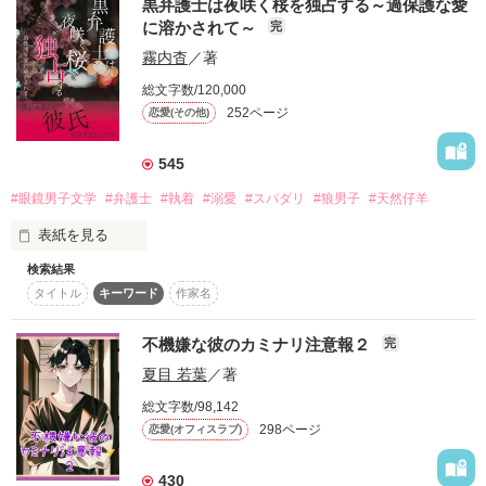
黒弁護士は夜咲く桜を独占する～過保護な愛
命の最前線で働くスーパーナースと、世界を魅了するトップア
season2

に溶かされて～
イドル。

完
〈“好き”だけじゃ、乗り越えられない距離がある〉

正反対の世界に生きるふたりが惹かれ合う時、運命は動き出
霧内杳
／著
「俺、黒騎士抜けます」

す。

総文字数/120,000
❥・・ ┈┈┈┈┈┈┈┈┈┈┈┈ ・・❥

突然の奏の脱退宣言

252ページ
恋愛(その他)
一ノ瀬 紗凪（いちのせ さな）27歳

週刊誌報道をきっかけに

※本作品には、ICU・ER・ドクターヘリなど医療現場を舞台に
545
黒騎士はかつてない危機へ追い込まれていく

した描写が多く含まれています。

救命救急センターICU所属。

処置・救命・外傷などの表現もありますので、医療シーンが苦
#眼鏡男子文学
#弁護士
#執着
#溺愛
#スパダリ
#狼男子
#天然仔羊
仲間を守りたい

手な方はご注意ください。

ドクターヘリへ搭乗するフライトナース。

表紙を見る
でも、壊れそうで怖い

「絶対に助ける。それが私たちの仕事だから」

検索結果
「僕が、あなたの恋人になりましょうか」

限界まで追い詰められていくメンバーたち

タイトル
キーワード
作家名
それではstart→
容姿端麗、冷静沈着。

最初、彼がなにを言っているのか理解できなかった。

そんな彼らを紗凪もまた医療者として

けれど――。

不機嫌な彼のカミナリ注意報２
完
医師たちからも厚い信頼を置かれる、若きエースナース。

そして“大切な仲間”として支えていく

作品を読む
夏目 若葉
／著
だけど——

同僚に連れてこられたタワマンでのパーティは場違いすぎて、

総文字数/98,142
いくら元カレを見返すためでも後悔した。

298ページ
「……付き合う？どこにです？」

恋愛(オフィスラブ)
“国民的トップアイドル”

でも、金持ちを誇示するタイプじゃない男に持ち帰りされそう
相変わらずの天然ぶり。

その華やかな世界の裏側にある本当の絆の物語

430
になって
