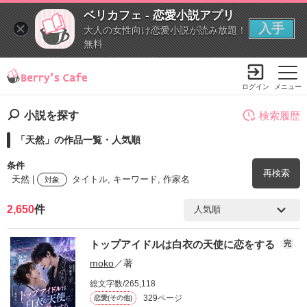
ベリカフェ - 恋愛小説アプリ
入手
大人の女性向け恋愛小説が読み放題！
無料
ログイン
メニュー
小説を探す
検索履歴
「天然」の作品一覧・人気順
条件
再検索
天然 |
タイトル, キーワード, 作家名
対象
2,650
件
検索ワード
トップアイドルは白衣の天使に恋をする
完
を含む
moko
／著
総文字数/265,118
を除く
329ページ
恋愛(その他)