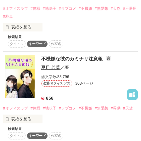
助けてくれた彼は凄くいい人で。

❥・・ ┈┈┈┈┈┈┈┈┈┈┈┈ ・・❥

#オフィスラブ
#俺様
#地味子
#ラブコメ
#不機嫌
#無愛想
#天然
#不器用
元カレの心ない言葉で傷ついていた私を癒やしてくれた。

┈┈┈┈┈┈┈┈┈┈┈┈┈┈┈┈┈┈┈┈

#純真
佐野 陽貴（さの はるき）28歳

はじまった交際は幸せだったけれど。

表紙を見る
※本作品には、ICU・ER・ドクターヘリなど医療現場を舞台に
私は彼の本性を知る。

国民的人気アイドルグループ“black knight”

した描写が多く含まれています。処置・救命・外傷などの表現
検索結果
無愛想でぶっきらぼうで、口は悪いし態度はデカい

もありますので、医療シーンが苦手な方はご注意ください。

気づけば私は、彼の執着包囲網に閉じ込められていた――。

その絶対的センター。

タイトル
キーワード
作家名
いわゆる………かなりの『 俺様 』で

「俺以外の男に触れさせたらどうなるか、分かるよね？」

不機嫌な彼のカミナリ注意報
夜桜夏初(24)

完
今やマーケティング部になくてはならない王様

作品を読む
夏目 若葉
／著
甘くて、重くて、独占欲強め。

ごく普通の会社員

控えめだが言うことははっきり言う

総文字数/88,796
ドラマの大ヒットをきっかけに

不機嫌男　　風見 太雅（ｶｻﾞﾐ ﾀｲｶﾞ）

自己肯定感は低めだが、

303ページ
恋愛(オフィスラブ)
俳優としてもさらなる飛躍を遂げるトップアイドル。

陽川との出会いでもっと自信を持っていいのでは？

と思い始める

❥・・ ┈┈┈┈┈┈┈┈┈┈┈┈ ・・❥

656
そんなとんでもない人と付き合うことになった

×

#オフィスラブ
#俺様
#地味子
#ラブコメ
#不機嫌
#無愛想
#異動
#天然
忙しくても。会えなくても。

陽川晴貴(30)

表紙を見る
それでも二人は、同じ未来を見ていた。

天然・癒し系地味子　　緒川 寧々（ｵｶﾞﾜ ﾈﾈ）

検索結果
エリート弁護士

突然辞令はおりた ―――

——そう、思っていた。

タイトル
キーワード
作家名
爽やかイケメンだが、さらりと毒を吐く
