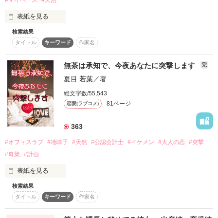
#マイペース
#天然
クズな超イケメン御曹司が

☆まるさん嬉しいレビュー

本気の恋をしてしまったら……、

ありがとうございました(*･ω･)*_ _)ﾍﾟｺﾘ
表紙を見る
検索結果
そう、例えば同級生とか

タイトル
キーワード
作家名
作品を読む
近所のお兄ちゃんとか

「かわいすぎてどうしよう」

無茶は承知で、今夜あなたに突撃します
完
そうでなくても、

「なんでも言って。欲しいもの全部あげるから」

夏目 若葉
／著
ただのサラリーマンとか

総文字数/55,543
81ページ
恋愛(ラブコメ)
たくさんあるのに

超ピュアで不器用な溺愛が始まる。

363
あなたはよりによって…

#オフィスラブ
#地味子
#天然
#公認会計士
#イケメン
#大人の恋
#突撃
#奇策
#計画
…あたしと結ばれるべきではない人

〜＊〜＊〜 ＊〜＊〜＊〜＊〜＊〜

表紙を見る
検索結果
無自覚天然な普通の女の子

タイトル
キーワード
作家名
とんでもない頼みごとなのは自分でも承知している

作品を読む
花咲優乃

愛がなくてもいい
