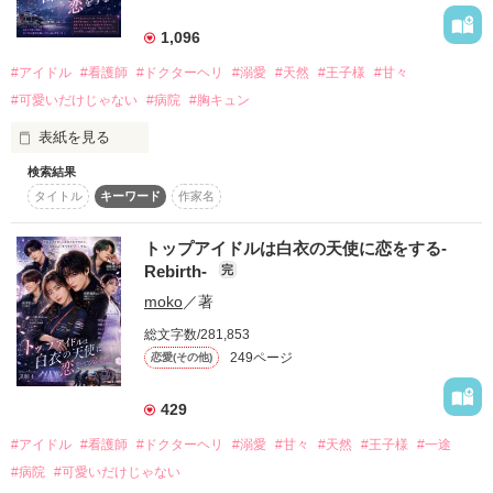
詳しく検索
1,096
検索対象
#アイドル
#看護師
#ドクターヘリ
#溺愛
#天然
#王子様
#甘々
タイトル
キーワード
作家名
表紙コメント
#可愛いだけじゃない
#病院
#胸キュン
あらすじ
表紙を見る
検索結果
スーパーナース

ジャンル
タイトル
キーワード
作家名
×

スーパーアイドル

トップアイドルは白衣の天使に恋をする-
感想
決して交わるはずのなかった、ふたりの世界。

Rebirth-
完
些細な出会いが、すべてを変えていく——。

ステータス
全て
完結
更新中
moko
／著
❥・・ ┈┈┈┈┈┈┈┈┈┈┈┈ ・・❥

総文字数/281,853
作品の長さ
長編
中編
短編
249ページ
恋愛(その他)
才色兼備、誰もが認めるスーパーナース

一ノ瀬　紗凪（いちのせ　さな）

作品の長さについて
27歳　ICU勤務、フライトナース

429
#アイドル
#看護師
#ドクターヘリ
#溺愛
#甘々
#天然
#王子様
#一途
コンテスト
「顔赤いですよ？診察受けますか？」

#病院
#可愛いだけじゃない
超短編！フェチから始まる溺愛コンテスト
プライベートはど天然
