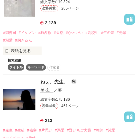
【第４回ベリーズカフェ恋愛小説大賞新人賞受賞】

本編のみでも、読んでいただけます。

総文字数/119,324
ところがありました…

マカロン文庫より書籍化にあたり

285ページ
恋愛(純愛)
それは【重度の恋愛体質】

電子書籍版では加筆修正してあります

そんな彼と一晩明かして出た彼の理想は？

2,139
☆感想ありがとうございました☆

START＊2019.10.4

#御曹司
#イケメン
#独占欲
#天然
#かわいい
#高校生
#年の差
#先輩
“墓まで一緒に入りたい”

すう‼︎  様

#溺愛
#胸きゅん
本当にどうしようもない上司で…

2021/02/08

表紙を見る
本棚登録2000件突破しました！

作品を読む
天然？副社長

検索結果
＆

タイトル
キーワード
作家名
お人好し北館チーフ

「ごごご、ごめんなさい…！大丈夫ですか？」

作品を読む
どうしてこんな事になるの!!

ねぇ、先生。
完
美花、
／著
「……天使？」

✼蘇芳百貨店シリーズ②

総文字数/175,186
①もありますが先バレにはならないので

451ページ
恋愛(純愛)
出会いは突然

普通に読む事は出来ます☆

初恋も突然

ちょびっと大人チックな部分が

213
ございます‪…I˙꒳​˙)

苦手な方はパーッとすっ飛ばして下さい。

#先生
#生徒
#秘密
#片思い
#溺愛
#野いちご大賞
#教師
#純愛