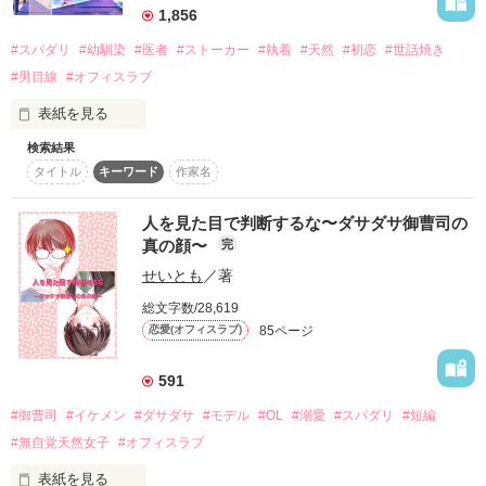
usamo 様

私が、あなたに惚れる？？？

1,856
「俺の女にならないか？」

＠たぬき 様

#スパダリ
#幼馴染
#医者
#ストーカー
#執着
#天然
#初恋
#世話焼き
「え……嫌です」

※本作品には、ICU・ER・ドクターヘリなど医療現場を舞台に
#男目線
#オフィスラブ
した描写が多く含まれています。処置・救命・外傷などの表現
天然・地味子 × 不機嫌な俺様

だって、恐いもの。

表紙を見る
作品を読む
検索結果
芦田笑美里(あしだえみり)

本日も彼のカミナリ注意報が発令中です

「欲しいと思った物は必ず手に入れる。

タイトル
キーワード
作家名
廣澤総合病院の初期研修医1年目

作品を読む
覚悟しておけ」

真面目な性格。料理が苦手

人を見た目で判断するな〜ダサダサ御曹司の
廣澤宗司(ひろさわそうし)

*:;;;:*:;;;:*+☆+*:;;;:*:;;;:*+☆+*:;;;:*:;;;:*+☆+*:;;;:*:;;;:*+☆+

神永常務の猛攻撃で

真の顔〜
完
廣澤総合病院の新人内科医で跡取り

日菜子の毎日はパニックの連続に……。

せいとも
／著
世話焼きで料理上手。

※ オフィスラブですが、ラブコメ要素満載でお送りします。

総文字数/28,619
85ページ
恋愛(オフィスラブ)
2014.8.9　start ～　2014.9.24　end

2016．1．13．〜 3．12．

父親同士が大学の同期で、幼馴染の2人。

（古い作品ですので直してはいますが拙い文章です。ご了承く
ある日記憶のない一夜の過ちをしてしまう。

591
ださい）

温かいレビューと感想を

ありがとうございました。

#御曹司
#イケメン
#ダサダサ
#モデル
#OL
#溺愛
#スパダリ
#短編
「つ、つい、肌を重ねてしまって！

……責任を取らせてもらいたいと思っている」

#無自覚天然女子
#オフィスラブ
※素敵なレビュー、ありがとうございます

※古い作品です。文章がおかしなことになっておりますがお許
砂川雨路 様

しください。
表紙を見る
「こんな始まりだが、幸せにすると誓うよ！」
