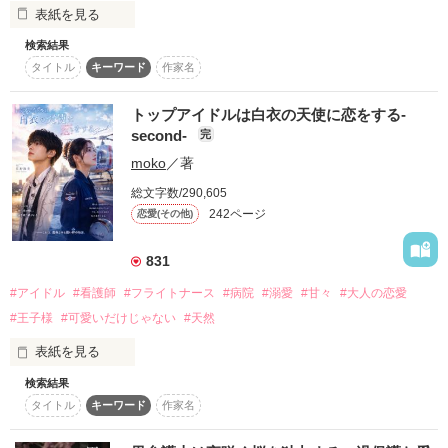
表紙を見る
スターツ出版小説投稿サイト合同企画「1話からの長編大
賞」ベリーズカフェ会場
検索結果
スーパーアイドル

❥・・ ┈┈┈┈┈┈┈┈┈┈┈┈ ・・❥

タイトル
キーワード
作家名
佐野陽貴（29）

その他の条件
動画あり
コミックあり
×

国外問わずファンを抱える大人気アイドルグループ

スーパーナース

佐野　陽貴（さの　はるき）

トップアイドルは白衣の天使に恋をする-
一ノ瀬紗凪（28）

28歳　black knight （通称　黒騎士）リーダー

second-
完
moko
／著
┈┈┈┈┈┈┈┈┈┈┈┈┈┈┈┈┈┈┈┈

「僕はいつでも君の心の中にいるよ」

甘々王子様

総文字数/290,605
「もう離して！仕事に行かなきゃ」

242ページ
恋愛(その他)
「んーん、まだだめ」

と思いきや

「行ってきますのキスは？」

831
「お前さぁ俺のことなめてんの…？

「…これ毎日するの？」

お仕置きが必要なのかな？」

#アイドル
#看護師
#フライトナース
#病院
#溺愛
#甘々
#大人の恋愛
「あたりまえ♪」

#王子様
#可愛いだけじゃない
#天然
甘すぎる同棲生活は、今日も平和

腹黒王子？！

表紙を見る
❥・・ ┈┈┈┈┈┈┈┈┈┈┈┈ ・・❥

検索結果
スーパーナース

タイトル
キーワード
作家名
×

——のはずだった

トップアイドル
