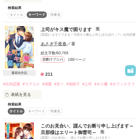
しのじゅん 様

ゆうまま 様

検索結果
最上飲料御曹司

「……お気持ちだけで充分です」

タイトル
キーワード
作家名
作品を読む
※ついにランキング総合1位獲得！！

専務

みなさまの応援のおかげです。

最上　聖七（28）

幼い頃ファーストキスを奪われた笑美里に

上司がキス魔で困ります
完
もがみ　せな

ずっと恋をしていた宗司。

[原題]いますぐできる！天然キス魔な上司とほのぼの（？）社内恋愛
あさぎ千夜春
／著
ボサボサ頭にメガネ姿

これは、そんな宗司がスパダリを目指し

笑美里を手に入れるために奮闘する物語。

総文字数/60,769
社員達からはダサい専務

188ページ
恋愛(ラブコメ)
作品を読む
略して『ダサ専』と言われている

ラブコメです！

書籍化作品
211
×

2023/01/18公開

#社内恋愛
#ラブコメ
#溺愛
#甘々
#地味子
#上司
#キス魔
#オフィスラブ
最上飲料　広報部

🌸レビューありがとうございました🌸

表紙を見る
香月　夕（26）

かづき　ゆう

検索結果
泉南佳那 様

可愛いお話と言って頂けて嬉しいです(*^^*)♥️

タイトル
キーワード
作家名
身長150cmの小柄天然女子

まおそう 様

20160810 マカロン文庫より発売のため

このお見合い、謹んでお断り申し上げます～
×

いつもありがとうございます😊

発売日には試し読み公開とさせていただきます

旦那様はエリート御曹司～
完
[原題]このお見合い、謹んでお断り申し上げます！