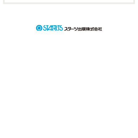
詳しく検索
検索対象
タイトル
キーワード
作家名
表紙コメント
あらすじ
ジャンル
感想
ステータス
全て
完結
更新中
作品の長さ
長編
中編
短編
作品の長さについて
コンテスト
超短編！フェチから始まる溺愛コンテスト