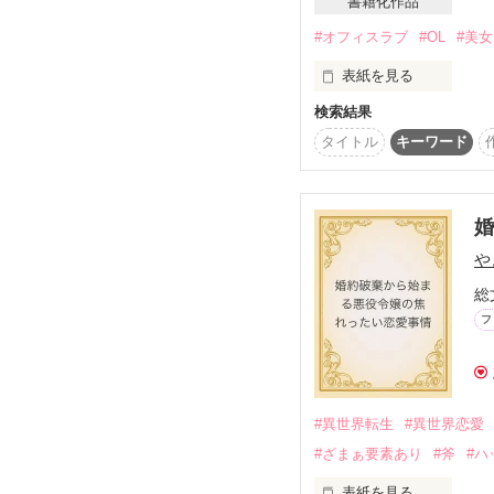
書籍化作品
※イケメンシリーズ第六
お兄ちゃんと美人秘書 
丈慈×天音　

#オフィスラブ
#OL
#美女
丈慈のいとこ（大河）、
******************************
表紙を見る
2020.8.2 無事完結しま
検索結果
日々の更新を気長に追い
タイトル
キーワード
○∞○_______________
あの日、まだ小さい私の
や
総
あなたが大人になった時
フ
きっと運命の相手が迎え
落ち着いて目を閉じてゆ
あなたの心がこの人だっ
#異世界転生
#異世界恋愛
#ざまぁ要素あり
#斧
#ハ
あなたにも聞こえるはず
表紙を見る