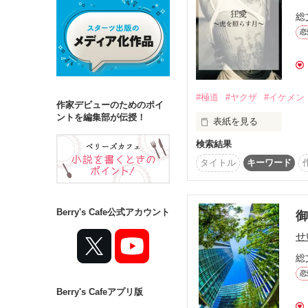
総
恋
詳しく検索
検索対象
タイトル
キ
#極道
#ヤクザ
#イケメン
作家デビューのためのポイ
ジャンル
ントを編集部が伝授！
表紙を見る
検索結果
ダークシリーズ第一弾

タイトル
キーワード
ステータス
進藤　岳　（しんどうが
29歳

全て
完結
×

Berry's Cafe公式アカウント
濱田　深月　（はまだみ
作品の長さ
せ
24歳

長編
中編
総
恋
誰もが羨む超絶イケメン
東の街を統括する龍虎会
Berry's Cafeアプリ版
コンテスト
灰色の世界に堂々と身を