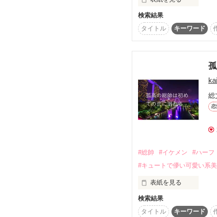
この人だっていう、鐘の
検索結果
【電子書籍化決定】

タイトル
キーワード
詩音、あなたは生きなさ
ジュリエットは姉のル
自分の人生は、常に美し
「いいな」と思ってい
そんな時、やっと出来
○∞○_______________
ka
のあまり気絶する。

総
目を覚ますと、序盤に
アナザーベリーズ恋愛小
恋
とする過激な演出を回
大賞受賞作品です♪

しかし、何故か完璧過
☆素敵なレビューをあり
ルビー目当てかと思いき
みやのもりさま

その友人のお騒がせ腹
©︎hikaさま

#総帥
#イケメン
#ハーフ
第二の悪役令嬢である
マイマイ。さま

発！？

#キュートで儚い可愛い系
ききさま

さとみっちさま

表紙を見る
この国で一番の美男美
ぺこさま
そして最後はまさかの大
検索結果
　瀬古穂香（せこほのか
まさかのすれ違いから
航空会社のグランドスタ
タイトル
キーワード