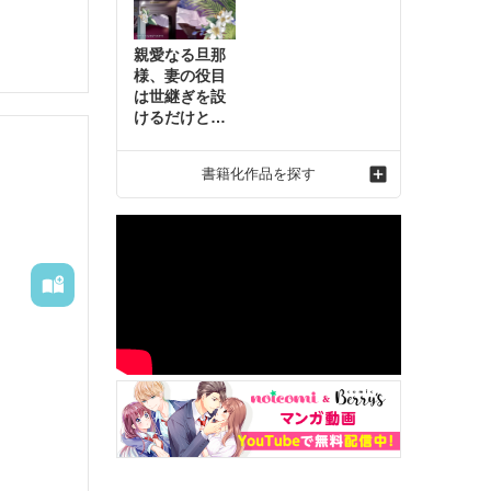
親愛なる旦那
様、妻の役目
は世継ぎを設
けるだけと聞
いておりまし
たが～虐げら
ショック
書籍化作品を探す
れ才女の幸せ
な結婚～2
害しよう
』が大勃