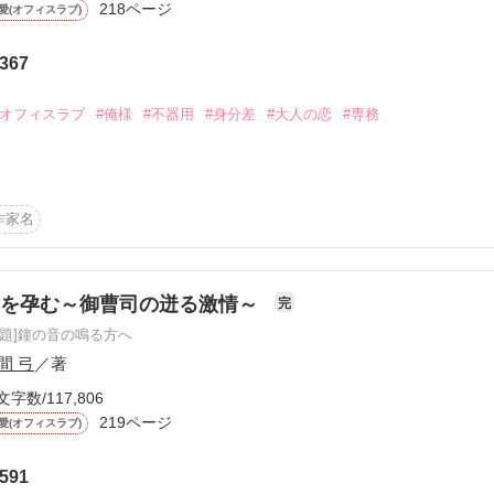
218ページ
愛(オフィスラブ)
まう超絶イケメン

367
I FUJISAKI  　店長

作品を読む
作品を読む
ープ　社長

#オフィスラブ
#俺様
#不器用
#身分差
#大人の恋
#専務
の金持ちとは

超絶美女

出会い

ざして生きてきた。

作家名
しいだけの容姿が、重荷だった。

ンの金持ちの大河

気の恋愛をしたくない春香

愛を孕む～御曹司の迸る激情～
完
感じながら生きてきた。

原題]鐘の音の鳴る方へ
い隠す術を身につけてしまった。

ラブストーリー

間 弓
／著
文字数/117,806
本能的に惹かれていく２人恋のお話。

弾

219ページ
愛(オフィスラブ)
段

*******

591
くる、
