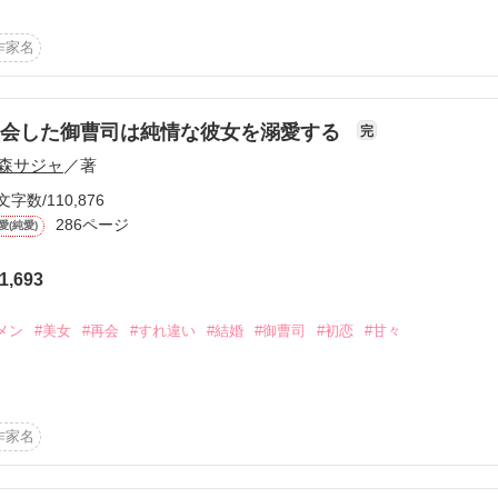


作家名
み頂けますが、

在副社長

だければ

ます。

える大手製薬会社

再会した御曹司は純情な彼女を溺愛する
完
お話です。

森サジャ
／著
レーション

文字数/110,876
とうございます✨

286ページ
愛(純愛)
うへい）



レーション

1,693
　26歳

なゆ）

メン
#美女
#再会
#すれ違い
#結婚
#御曹司
#初恋
#甘々
人を心から愛する

を悩ませるが



というブランドに

作家名
嫌気がさす陽平

作品を読む
うじ）28歳

まね）24歳
