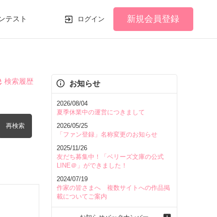
新規会員登録
ンテスト
ログイン
検索履歴
お知らせ
2026/08/04
夏季休業中の運営につきまして
再検索
2026/05/25
「ファン登録」名称変更のお知らせ
2025/11/26
友だち募集中！「ベリーズ文庫の公式
LINE＠」ができました！
2024/07/19
を含む
作家の皆さまへ 複数サイトへの作品掲
載についてご案内
を除く