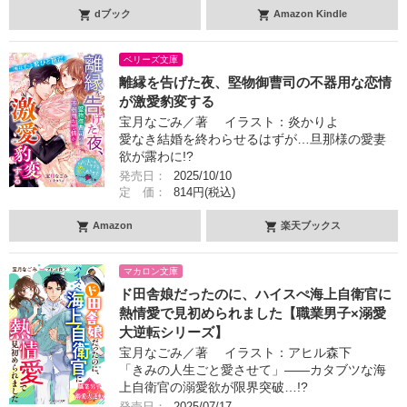
dブック
Amazon Kindle
ベリーズ文庫
離縁を告げた夜、堅物御曹司の不器用な恋情
が激愛豹変する
宝月なごみ／著 イラスト：炎かりよ
愛なき結婚を終わらせるはずが…旦那様の愛妻
欲が露わに!?
発売日：
2025/10/10
定 価：
814円(税込)
Amazon
楽天ブックス
マカロン文庫
ド田舎娘だったのに、ハイスぺ海上自衛官に
熱情愛で見初められました【職業男子×溺愛
大逆転シリーズ】
宝月なごみ／著 イラスト：アヒル森下
「きみの人生ごと愛させて」――カタブツな海
上自衛官の溺愛欲が限界突破…!?
発売日：
2025/07/17