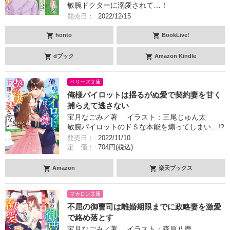
敏腕ドクターに溺愛されて…！
発売日：
2022/12/15
honto
BookLive!
dブック
Amazon Kindle
ベリーズ文庫
俺様パイロットは揺るがぬ愛で契約妻を甘く
捕らえて逃さない
宝月なごみ／著 イラスト：三尾じゅん太
敏腕パイロットのドＳな本能を煽ってしまい…!?
発売日：
2022/11/10
定 価：
704円(税込)
Amazon
楽天ブックス
マカロン文庫
不屈の御曹司は離婚期限までに政略妻を激愛
で絡め落とす
宝月なごみ／著 イラスト：森原八鹿