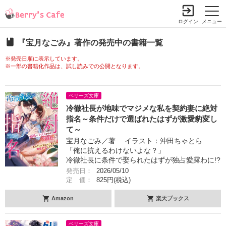
ログイン
メニュー
『宝月なごみ』著作の発売中の書籍一覧
※発売日順に表示しています。
※一部の書籍化作品は、試し読みでの公開となります。
ベリーズ文庫
冷徹社長が地味でマジメな私を契約妻に絶対
指名～条件だけで選ばれたはずが激愛豹変し
て～
宝月なごみ／著 イラスト：沖田ちゃとら
「俺に抗えるわけないよな？」
冷徹社長に条件で娶られたはずが独占愛露わに!?
発売日：
2026/05/10
定 価：
825円(税込)
Amazon
楽天ブックス
ベリーズ文庫