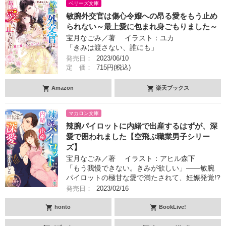
ベリーズ文庫
敏腕外交官は傷心令嬢への昂る愛をもう止め
られない～最上愛に包まれ身ごもりました～
宝月なごみ／著 イラスト：ユカ
「きみは渡さない、誰にも」
発売日：
2023/06/10
定 価：
715円(税込)
Amazon
楽天ブックス
マカロン文庫
辣腕パイロットに内緒で出産するはずが、深
愛で囲われました【空飛ぶ職業男子シリー
ズ】
宝月なごみ／著 イラスト：アヒル森下
「もう我慢できない。きみが欲しい」――敏腕
パイロットの極甘な愛で満たされて、妊娠発覚!?
発売日：
2023/02/16
honto
BookLive!