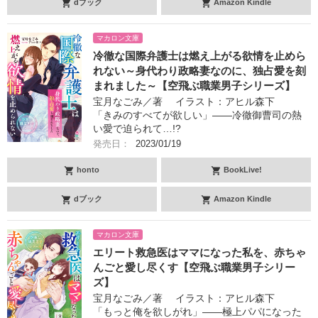
dブック
Amazon Kindle
マカロン文庫
冷徹な国際弁護士は燃え上がる欲情を止めら
れない～身代わり政略妻なのに、独占愛を刻
まれました～【空飛ぶ職業男子シリーズ】
宝月なごみ／著 イラスト：アヒル森下
「きみのすべてが欲しい」――冷徹御曹司の熱
い愛で迫られて…!?
発売日：
2023/01/19
honto
BookLive!
dブック
Amazon Kindle
マカロン文庫
エリート救急医はママになった私を、赤ちゃ
んごと愛し尽くす【空飛ぶ職業男子シリー
ズ】
宝月なごみ／著 イラスト：アヒル森下
「もっと俺を欲しがれ」――極上パパになった