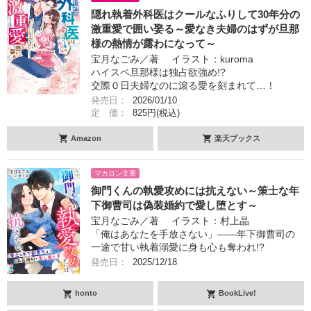
隠れ執着外科医はクールなふりして30年分の
激重愛で囲い娶る～愛なき夫婦のはずが旦那
様の熱情が露わになって～
宝月なごみ／著 イラスト：kuroma
ハイスペ旦那様は独占欲強め!?
交際０日夫婦なのに滾る愛を刻まれて…！
発売日：
2026/01/10
定 価：
825円(税込)
Amazon
楽天ブックス
マカロン文庫
御門くんの執愛攻めには抗えない～策士な年
下御曹司は偽装婚約で愛し堕とす～
宝月なごみ／著 イラスト：村上晶
「俺はあなたを手放さない」――年下御曹司の
一途で甘い執着溺愛に身も心も奪われ!?
発売日：
2025/12/18
honto
BookLive!