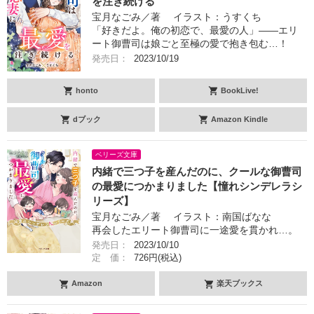
を注ぎ続ける
宝月なごみ／著 イラスト：うすくち
「好きだよ。俺の初恋で、最愛の人」――エリ
ート御曹司は娘ごと至極の愛で抱き包む…！
発売日：
2023/10/19
honto
BookLive!
dブック
Amazon Kindle
ベリーズ文庫
内緒で三つ子を産んだのに、クールな御曹司
の最愛につかまりました【憧れシンデレラシ
リーズ】
宝月なごみ／著 イラスト：南国ばなな
再会したエリート御曹司に一途愛を貫かれ…。
発売日：
2023/10/10
定 価：
726円(税込)
Amazon
楽天ブックス