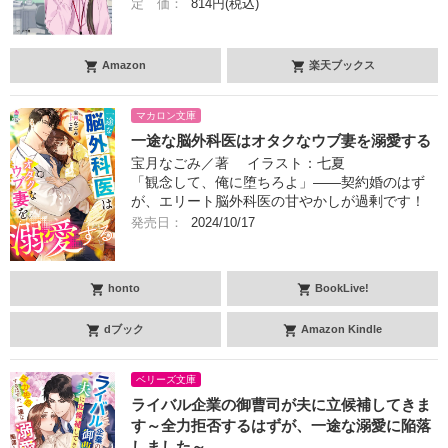
定 価：
814円(税込)
Amazon
楽天ブックス
マカロン文庫
一途な脳外科医はオタクなウブ妻を溺愛する
宝月なごみ／著 イラスト：七夏
「観念して、俺に堕ちろよ」――契約婚のはず
が、エリート脳外科医の甘やかしが過剰です！
発売日：
2024/10/17
honto
BookLive!
dブック
Amazon Kindle
ベリーズ文庫
ライバル企業の御曹司が夫に立候補してきま
す～全力拒否するはずが、一途な溺愛に陥落
しました～