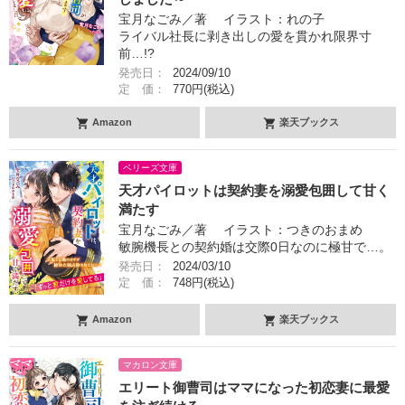
宝月なごみ／著 イラスト：れの子
ライバル社長に剥き出しの愛を貫かれ限界寸
前…!?
発売日：
2024/09/10
定 価：
770円(税込)
Amazon
楽天ブックス
ベリーズ文庫
天才パイロットは契約妻を溺愛包囲して甘く
満たす
宝月なごみ／著 イラスト：つきのおまめ
敏腕機長との契約婚は交際0日なのに極甘で…。
発売日：
2024/03/10
定 価：
748円(税込)
Amazon
楽天ブックス
マカロン文庫
エリート御曹司はママになった初恋妻に最愛