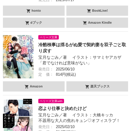
honto
BookLive!
dブック
Amazon Kindle
ベリーズ文庫
冷酷検事は揺るがぬ愛で契約妻を双子ごと取
り戻す
宝月なごみ／著 イラスト：サマミヤアカザ
「君でなければ意味がない」
発売日：
2025/06/10
定 価：
814円(税込)
Amazon
楽天ブックス
ベリーズ文庫with
恋より仕事と決めたけど
宝月なごみ／著 イラスト：大橋キッカ
不器用な大人の焦れキュン♡オフィスラブ！
発売日：
2025/02/10