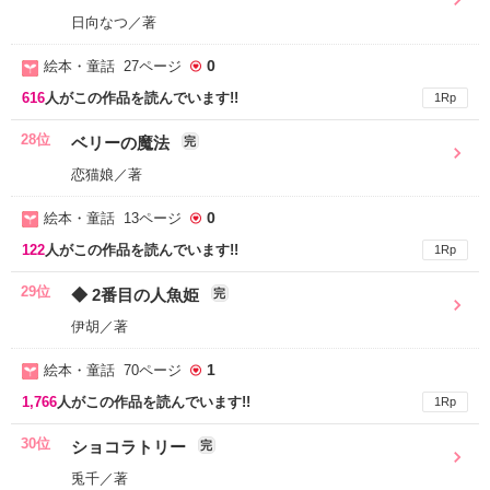
日向なつ／著
0
絵本・童話 27ページ
616
人がこの作品を読んでいます!!
1Rp
28位
ベリーの魔法
完
恋猫娘／著
0
絵本・童話 13ページ
122
人がこの作品を読んでいます!!
1Rp
29位
◆ 2番目の人魚姫
完
伊胡／著
1
絵本・童話 70ページ
1,766
人がこの作品を読んでいます!!
1Rp
30位
ショコラトリー
完
兎千／著