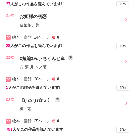
37
人がこの作品を読んでいます!!
1Rp
21位
お姫様の初恋
奈菜華／著
0
絵本・童話 24ページ
28
人がこの作品を読んでいます!!
1Rp
22位
‡短編‡みぃちゃんと傘
完
☆ 夢 月 ☆／著
0
絵本・童話 26ページ
5
人がこの作品を読んでいます!!
1Rp
23位
【(･ω･) /☆ミ】
完
祠／著
0
絵本・童話 25ページ
791
人がこの作品を読んでいます!!
1Rp