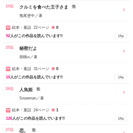
24位
クルミを食べた王子さま
完
曳尾塗中／著
0
絵本・童話 22ページ
52
人がこの作品を読んでいます!!
1Rp
25位
秘密だよ
胡桃∞／著
0
絵本・童話 31ページ
10
人がこの作品を読んでいます!!
1Rp
26位
人魚姫
完
Snowman／著
1
絵本・童話 24ページ
126
人がこの作品を読んでいます!!
1Rp
27位
恋。
完