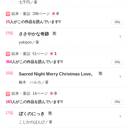
七千円／著
0
絵本・童話 296ページ
15
人がこの作品を読んでいます!!
1Rp
15位
ささやかな奇跡
完
yukipon／著
1
絵本・童話 51ページ
364
人がこの作品を読んでいます!!
1Rp
16位
Sacred Night Merry Christmas Love。
完
椿木 ハルカ／著
0
絵本・童話 14ページ
183
人がこの作品を読んでいます!!
1Rp
17位
ぼくのにっき
完
こじかのばんび／著