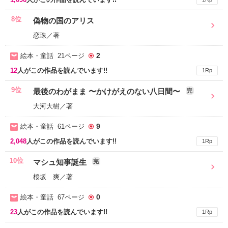
8位
偽物の国のアリス
恋珠／著
2
絵本・童話 21ページ
12
人がこの作品を読んでいます!!
1Rp
9位
最後のわがまま 〜かけがえのない八日間〜
完
大河大樹／著
9
絵本・童話 61ページ
2,048
人がこの作品を読んでいます!!
1Rp
10位
マシュ知事誕生
完
桜坂 爽／著
0
絵本・童話 67ページ
23
人がこの作品を読んでいます!!
1Rp