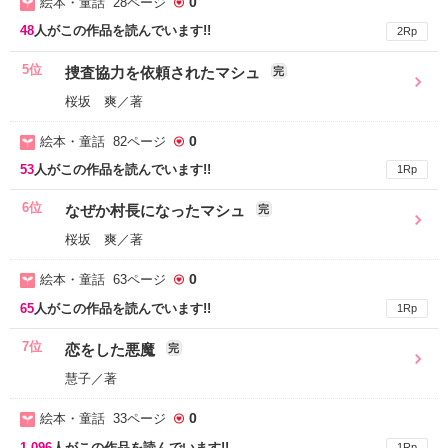
0
絵本・童話 28ページ
48
人がこの作品を読んでいます!!
2Rp
5位
捜査協力を依頼されたマシュ
完
桜坂 爽／著
0
絵本・童話 82ページ
53
人がこの作品を読んでいます!!
1Rp
6位
なぜか村長になったマシュ
完
桜坂 爽／著
0
絵本・童話 63ページ
65
人がこの作品を読んでいます!!
1Rp
7位
恋をした悪魔
完
慧子／著
0
絵本・童話 33ページ
1,096
人がこの作品を読んでいます!!
1Rp