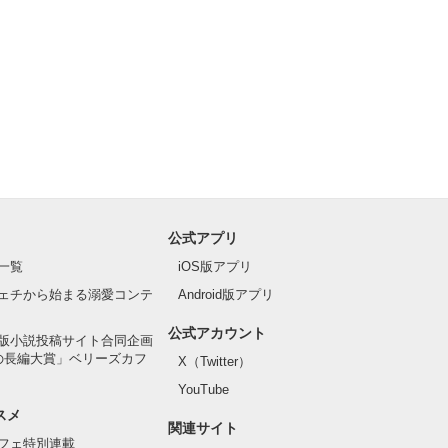
公式アプリ
一覧
iOS版アプリ
ェチから始まる溺愛コンテ
Android版アプリ
公式アカウント
版小説投稿サイト合同企画
の長編大賞」ベリーズカフ
X（Twitter）
YouTube
スメ
関連サイト
フェ特別連載