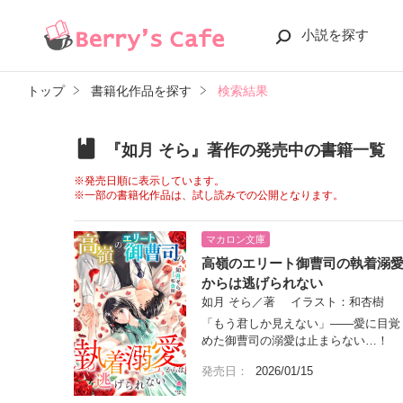
小説を探す
トップ
書籍化作品を探す
検索結果
『如月 そら』著作の発売中の書籍一覧
※発売日順に表示しています。
※一部の書籍化作品は、試し読みでの公開となります。
マカロン文庫
高嶺のエリート御曹司の執着溺
からは逃げられない
如月 そら／著 イラスト：和杏樹
「もう君しか見えない」――愛に目覚
めた御曹司の溺愛は止まらない…！
発売日：
2026/01/15