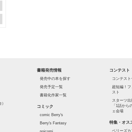
書籍発売情報
コンテスト
発売中の本を探す
コンテスト
発売予定一覧
超短編！フ
スト
書籍化作家一覧
スターツ出
合）
「1話から
コミック
ェ会場
comic Berry's
特集・オス
Berry's Fantasy
ベリーズカ
noicomi