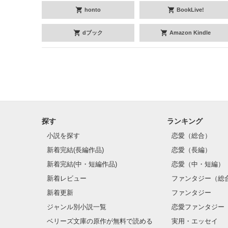
honto
BookLive!
dブック
Amazon Kindle
探す
ランキング
小説を探す
恋愛（総合）
新着完結(長編作品)
恋愛（長編）
新着完結(中・短編作品)
恋愛（中・短編）
新着レビュー
ファンタジー（総
新着更新
ファンタジー
ジャンル別小説一覧
恋愛ファンタジー
ベリーズ文庫の原作が無料で読める
実用・エッセイ