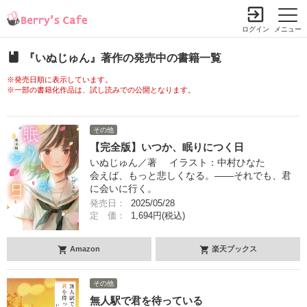
ログイン
メニュー
『いぬじゅん』著作の発売中の書籍一覧
※発売日順に表示しています。
※一部の書籍化作品は、試し読みでの公開となります。
その他
【完全版】いつか、眠りにつく日
いぬじゅん／著 イラスト：中村ひなた
会えば、もっと悲しくなる。――それでも、君
に会いに行く。
発売日：
2025/05/28
定 価：
1,694円(税込)
Amazon
楽天ブックス
その他
無人駅で君を待っている