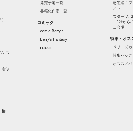
発売予定一覧
超短編！フ
スト
書籍化作家一覧
スターツ出
合）
「1話から
コミック
ェ会場
comic Berry's
特集・オス
Berry's Fantasy
ベリーズカ
noicomi
ペンス
特集バック
オススメバ
・実話
川柳