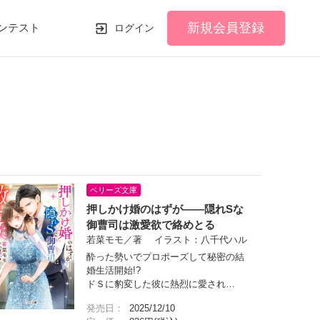
新規会員登録
ンテスト
ログイン
ベリーズ文庫
押しかけ婚のはずが――隠れSな
御曹司は激愛欲で絡めとる
若菜モモ／著 イラスト：八千代ハル
酔った勢いでプロポーズして秘密の結
婚生活開始!?
ドＳに豹変した彼に熱烈に愛され…
発売日：
2025/12/10