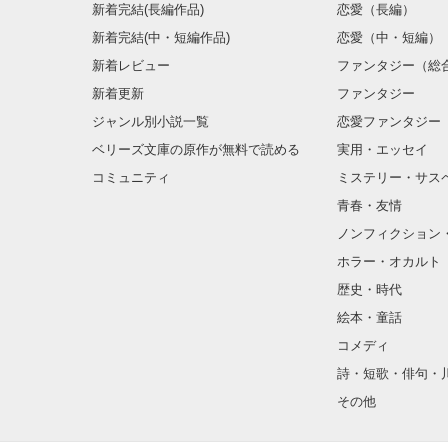
新着完結(長編作品)
恋愛（長編）
新着完結(中・短編作品)
恋愛（中・短編）
新着レビュー
ファンタジー（総
新着更新
ファンタジー
ジャンル別小説一覧
恋愛ファンタジー
ベリーズ文庫の原作が無料で読める
実用・エッセイ
コミュニティ
ミステリー・サス
青春・友情
ノンフィクション
ホラー・オカルト
歴史・時代
絵本・童話
コメディ
詩・短歌・俳句・
その他