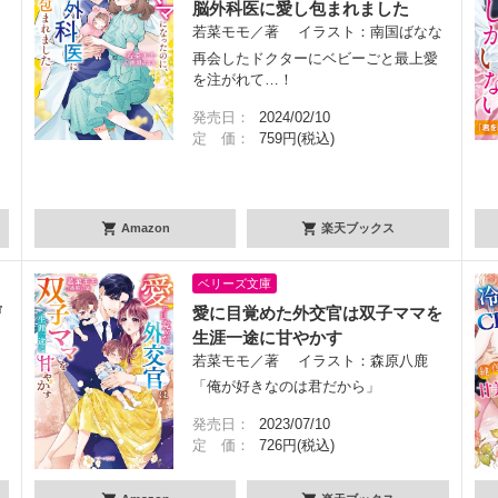
脳外科医に愛し包まれました
若菜モモ／著 イラスト：南国ばなな
再会したドクターにベビーごと最上愛
を注がれて…！
発売日：
2024/02/10
定 価：
759円(税込)
Amazon
楽天ブックス
ベリーズ文庫
曹
愛に目覚めた外交官は双子ママを
生涯一途に甘やかす
若菜モモ／著 イラスト：森原八鹿
「俺が好きなのは君だから」
発売日：
2023/07/10
定 価：
726円(税込)