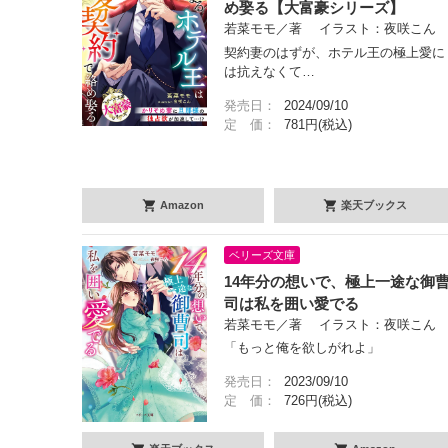
め娶る【大富豪シリーズ】
若菜モモ／著 イラスト：夜咲こん
契約妻のはずが、ホテル王の極上愛に
は抗えなくて…
発売日：
2024/09/10
定 価：
781円(税込)
Amazon
楽天ブックス
ベリーズ文庫
14年分の想いで、極上一途な御
司は私を囲い愛でる
若菜モモ／著 イラスト：夜咲こん
「もっと俺を欲しがれよ」
発売日：
2023/09/10
定 価：
726円(税込)