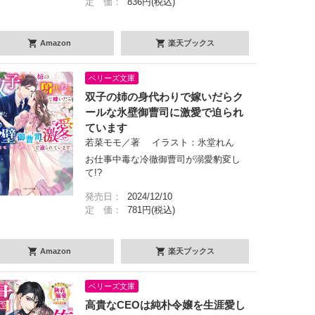
定 価：
836円(税込)
Amazon
楽天ブックス
ベリーズ文庫
双子の姉の身代わりで嫁いだらク
ールな氷壁御曹司に激愛で迫られ
ています
若菜モモ／著 イラスト：氷堂れん
お仕事中毒な冷徹御曹司が溺愛豹変し
て!?
発売日：
2024/12/10
定 価：
781円(税込)
Amazon
楽天ブックス
ベリーズ文庫
高貴なCEOは純朴令嬢を生涯愛し