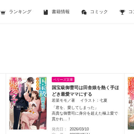
ランキング
書籍情報
コミック
コ
ベリーズ文庫
国宝級御曹司は田舎娘を熱く手ほ
どき最愛ママにする
若菜モモ／著 イラスト：七夏
「君を、愛してしまった」
高貴な御曹司に身分を超えた極上愛で
貫かれ…！
発売日：
2026/03/10