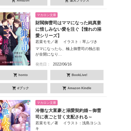
Amazon
楽天ブックス
マカロン文庫
財閥御曹司はママになった純真妻
に惜しみない愛を注ぐ【憧れの溺
愛シリーズ】
若菜モモ／著 イラスト：琴ふづき
ママになったら、極上御曹司の独占欲
が全開になり…
発売日：
2022/06/16
honto
BookLive!
dブック
Amazon Kindle
マカロン文庫
冷徹な大富豪と溺愛契約婚～御曹
司に夜ごと甘く支配される～
若菜モモ／著 イラスト：浅島ヨシユ
キ