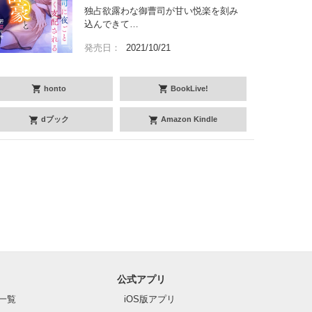
独占欲露わな御曹司が甘い悦楽を刻み
込んできて…
発売日：
2021/10/21
honto
BookLive!
dブック
Amazon Kindle
公式アプリ
一覧
iOS版アプリ