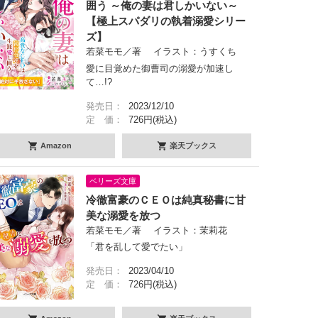
囲う ～俺の妻は君しかいない～
【極上スパダリの執着溺愛シリー
ズ】
若菜モモ／著 イラスト：うすくち
愛に目覚めた御曹司の溺愛が加速し
て…!?
発売日：
2023/12/10
定 価：
726円(税込)
Amazon
楽天ブックス
ベリーズ文庫
冷徹富豪のＣＥＯは純真秘書に甘
美な溺愛を放つ
若菜モモ／著 イラスト：茉莉花
「君を乱して愛でたい」
発売日：
2023/04/10
定 価：
726円(税込)