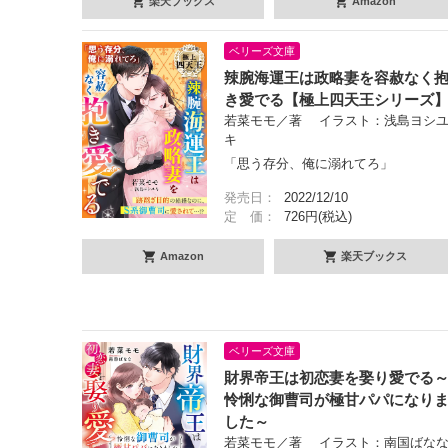
楽天ブックス
Amazon
ベリーズ文庫
辣腕海運王は政略妻を容赦なく
き愛でる【極上四天王シリーズ
若菜モモ／著 イラスト：浅島ヨシ
キ
「思う存分、俺に溺れてろ」
発売日：
2022/12/10
定 価：
726円(税込)
Amazon
楽天ブックス
ベリーズ文庫
財界帝王は初恋妻を娶り愛でる
怜悧な御曹司が極甘パパになり
した～
若菜モモ／著 イラスト：南国ばな