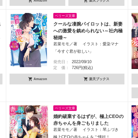
Amazon
楽天ブックス
ベリーズ文庫
抱
クールな凄腕パイロットは、新妻
】
への激愛を鎮められない～社内極
ユ
秘婚～
若菜モモ／著 イラスト：愛染マナ
「今すぐ君が欲しい」
発売日：
2022/09/10
定 価：
726円(税込)
Amazon
楽天ブックス
ベリーズ文庫
～
婚約破棄するはずが、極上CEOの
ま
赤ちゃんを身ごもりました
若菜モモ／著 イラスト：琴ふづき
な
極上CEOの赤ちゃんをご懐妊！