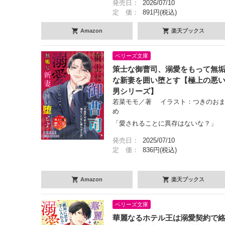
発売日：
2026/07/10
定 価：
891円(税込)
Amazon
楽天ブックス
ベリーズ文庫
策士な御曹司、溺愛をもって無
な新妻を囲い堕とす【極上の悪
男シリーズ】
若菜モモ／著 イラスト：つきのお
め
「愛されることに異存はないな？」
発売日：
2025/07/10
定 価：
836円(税込)
Amazon
楽天ブックス
ベリーズ文庫
華麗なるホテル王は溺愛契約で