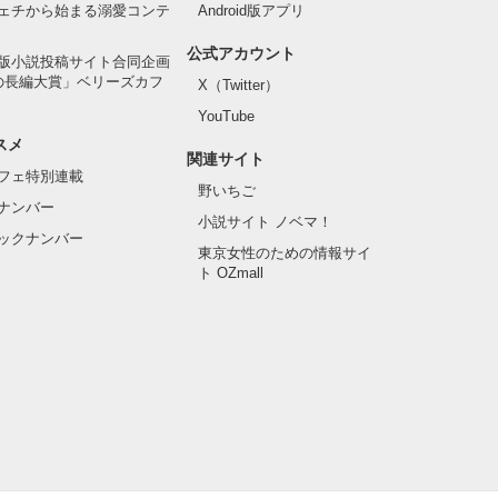
ェチから始まる溺愛コンテ
Android版アプリ
公式アカウント
版小説投稿サイト合同企画
の長編大賞」ベリーズカフ
X（Twitter）
YouTube
スメ
関連サイト
フェ特別連載
野いちご
ナンバー
小説サイト ノベマ！
ックナンバー
東京女性のための情報サイ
ト OZmall