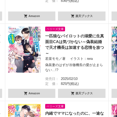
定 価：
836円(税込)
Amazon
楽天ブックス
ベリーズ文庫
垢
一匹狼なパイロットの溺愛に生真
い
面目CAは気づかない～偽装結婚
で天才機長は加速する恋情を放つ
ま
～
若菜モモ／著 イラスト：rera
偽装妻のはずが冷徹機長の愛が止まら
ない…!?
発売日：
2025/02/10
定 価：
825円(税込)
Amazon
楽天ブックス
ベリーズ文庫
絡
内緒でママになったのに、一途な