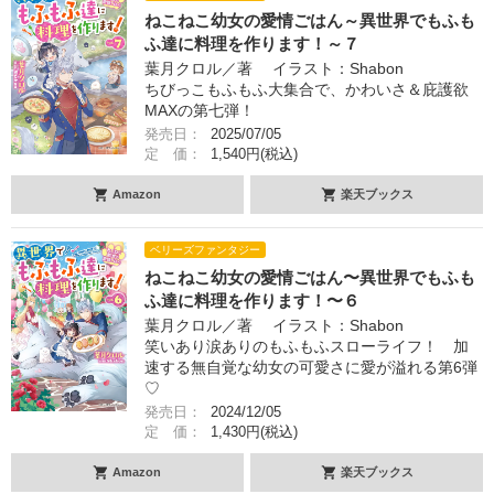
ねこねこ幼女の愛情ごはん～異世界でもふも
ふ達に料理を作ります！～７
葉月クロル／著 イラスト：Shabon
ちびっこもふもふ大集合で、かわいさ＆庇護欲
MAXの第七弾！
発売日：
2025/07/05
定 価：
1,540円(税込)
Amazon
楽天ブックス
ベリーズファンタジー
ねこねこ幼女の愛情ごはん〜異世界でもふも
ふ達に料理を作ります！〜６
葉月クロル／著 イラスト：Shabon
笑いあり涙ありのもふもふスローライフ！ 加
速する無自覚な幼女の可愛さに愛が溢れる第6弾
♡
発売日：
2024/12/05
定 価：
1,430円(税込)
Amazon
楽天ブックス