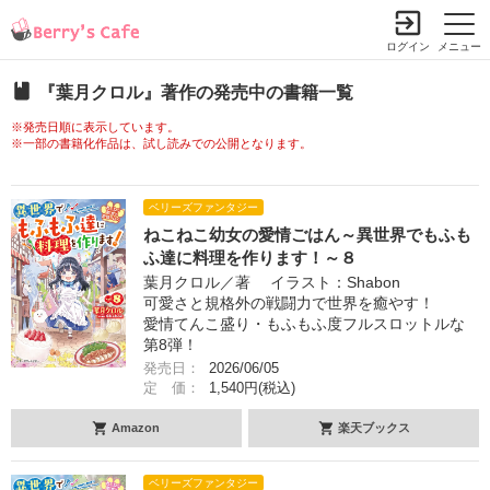
ログイン
メニュー
『葉月クロル』著作の発売中の書籍一覧
※発売日順に表示しています。
※一部の書籍化作品は、試し読みでの公開となります。
ベリーズファンタジー
ねこねこ幼女の愛情ごはん～異世界でもふも
ふ達に料理を作ります！～８
葉月クロル／著 イラスト：Shabon
可愛さと規格外の戦闘力で世界を癒やす！
愛情てんこ盛り・もふもふ度フルスロットルな
第8弾！
発売日：
2026/06/05
定 価：
1,540円(税込)
Amazon
楽天ブックス
ベリーズファンタジー