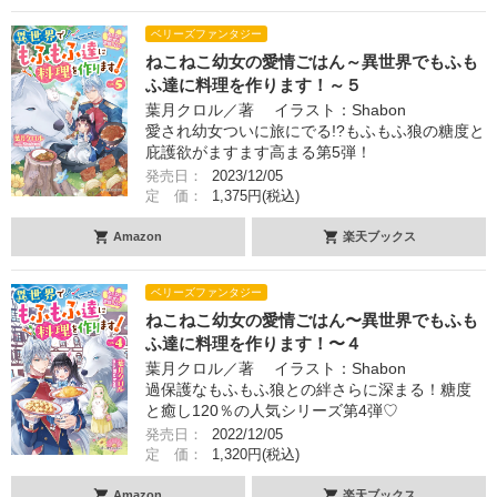
ベリーズファンタジー
ねこねこ幼女の愛情ごはん～異世界でもふも
ふ達に料理を作ります！～５
葉月クロル／著 イラスト：Shabon
愛され幼女ついに旅にでる!?もふもふ狼の糖度と
庇護欲がますます高まる第5弾！
発売日：
2023/12/05
定 価：
1,375円(税込)
Amazon
楽天ブックス
ベリーズファンタジー
ねこねこ幼女の愛情ごはん〜異世界でもふも
ふ達に料理を作ります！〜４
葉月クロル／著 イラスト：Shabon
過保護なもふもふ狼との絆さらに深まる！糖度
と癒し120％の人気シリーズ第4弾♡
発売日：
2022/12/05
定 価：
1,320円(税込)
Amazon
楽天ブックス