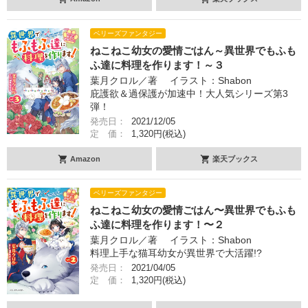
ベリーズファンタジー
ねこねこ幼女の愛情ごはん～異世界でもふも
ふ達に料理を作ります！～３
葉月クロル／著 イラスト：Shabon
庇護欲＆過保護が加速中！大人気シリーズ第3
弾！
発売日：
2021/12/05
定 価：
1,320円(税込)
Amazon
楽天ブックス
ベリーズファンタジー
ねこねこ幼女の愛情ごはん〜異世界でもふも
ふ達に料理を作ります！〜２
葉月クロル／著 イラスト：Shabon
料理上手な猫耳幼女が異世界で大活躍!?
発売日：
2021/04/05
定 価：
1,320円(税込)