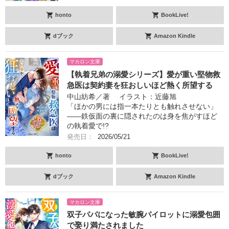
honto
BookLive!
dブック
Amazon Kindle
マカロン文庫
【執着兄弟の溺愛シリーズ】愛が重い堅物救
急医は契約妻を狂おしいほど熱く所望する
中山紡希／著 イラスト：近藤旭
「ほかの男には指一本たりとも触れさせない」
――鉄仮面の裏に隠されたのは身を焦がすほど
の執着愛で!?
発売日：
2026/05/21
honto
BookLive!
dブック
Amazon Kindle
マカロン文庫
双子パパになった敏腕パイロットに溺愛包囲
で娶り満たされました