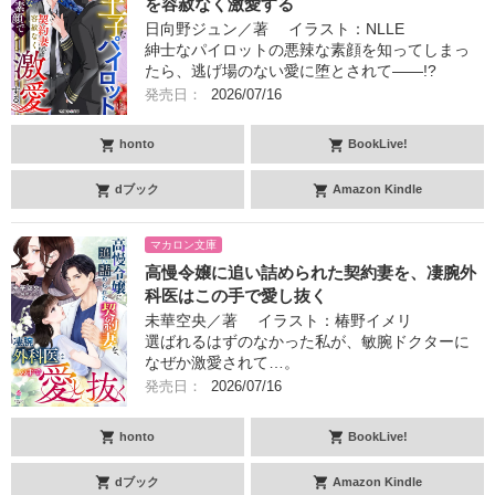
を容赦なく激愛する
日向野ジュン／著 イラスト：NLLE
紳士なパイロットの悪辣な素顔を知ってしまっ
たら、逃げ場のない愛に堕とされて――!?
発売日：
2026/07/16
honto
BookLive!
dブック
Amazon Kindle
マカロン文庫
高慢令嬢に追い詰められた契約妻を、凄腕外
科医はこの手で愛し抜く
未華空央／著 イラスト：椿野イメリ
選ばれるはずのなかった私が、敏腕ドクターに
なぜか激愛されて…。
発売日：
2026/07/16
honto
BookLive!
dブック
Amazon Kindle