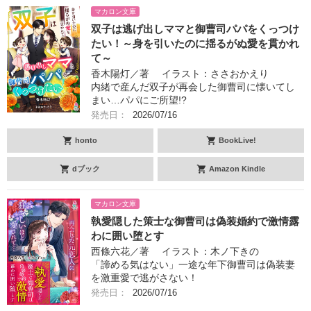
マカロン文庫
双子は逃げ出しママと御曹司パパをくっつけ
たい！～身を引いたのに揺るがぬ愛を貫かれ
て～
香木陽灯／著 イラスト：ささおかえり
内緒で産んだ双子が再会した御曹司に懐いてし
まい…パパにご所望!?
発売日：
2026/07/16
honto
BookLive!
dブック
Amazon Kindle
マカロン文庫
執愛隠した策士な御曹司は偽装婚約で激情露
わに囲い堕とす
西條六花／著 イラスト：木ノ下きの
「諦める気はない」一途な年下御曹司は偽装妻
を激重愛で逃がさない！
発売日：
2026/07/16