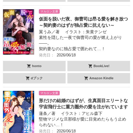
マカロン文庫
仮面を脱いだ夜、御曹司は昂る愛を解き放つ
～契約妻のはずが独占愛に抗えない～
翼うみ／著 イラスト：朱黄テンゼ
素性を隠した一夜で御曹司の愛が燃え上がり
――。
契約妻なのに独占愛で囲われて…！
発売日：
2026/06/18
honto
BookLive!
dブック
Amazon Kindle
マカロン文庫
形だけの結婚のはずが、生真面目エリートな
宇宙飛行士に重力圏外の愛を注がれています
蓮条／著 イラスト：アヒル森下
堅物マジメな旦那様が愛に目覚めたらもう止め
られない…！
発売日：
2026/06/18