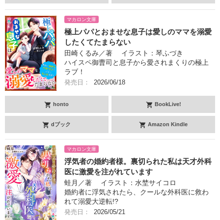
マカロン文庫
極上パパとおませな息子は愛しのママを溺愛
したくてたまらない
田崎くるみ／著 イラスト：琴ふづき
ハイスペ御曹司と息子から愛されまくりの極上
ラブ！
発売日：
2026/06/18
honto
BookLive!
dブック
Amazon Kindle
マカロン文庫
浮気者の婚約者様。裏切られた私は天才外科
医に激愛を注がれています
蛙月／著 イラスト：水埜サイコロ
婚約者に浮気されたら、クールな外科医に救わ
れて溺愛大逆転!?
発売日：
2026/05/21