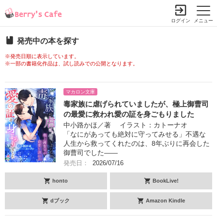
ログイン
メニュー
発売中の本を探す
※発売日順に表示しています。
※一部の書籍化作品は、試し読みでの公開となります。
マカロン文庫
毒家族に虐げられていましたが、極上御曹司
の最愛に救われ愛の証を身ごもりました
中小路かほ／著 イラスト：カトーナオ
「なにがあっても絶対に守ってみせる」不遇な
人生から救ってくれたのは、8年ぶりに再会した
御曹司でした――
発売日：
2026/07/16
honto
BookLive!
dブック
Amazon Kindle