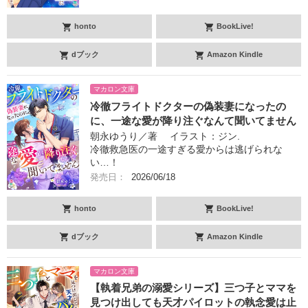
honto
BookLive!
dブック
Amazon Kindle
マカロン文庫
冷徹フライトドクターの偽装妻になったの
に、一途な愛が降り注ぐなんて聞いてません
朝永ゆうり／著 イラスト：ジン.
冷徹救急医の一途すぎる愛からは逃げられな
い…！
発売日：
2026/06/18
honto
BookLive!
dブック
Amazon Kindle
マカロン文庫
【執着兄弟の溺愛シリーズ】三つ子とママを
見つけ出しても天才パイロットの執念愛は止