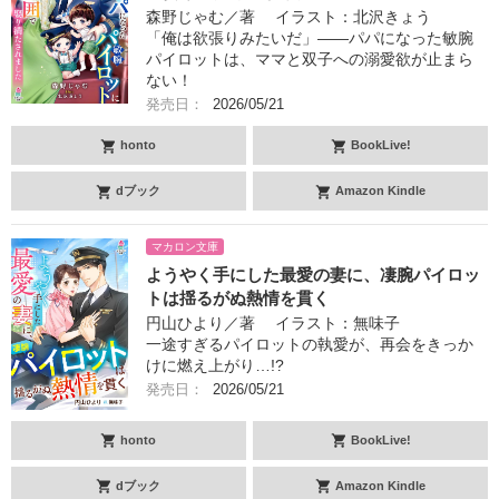
森野じゃむ／著 イラスト：北沢きょう
「俺は欲張りみたいだ」――パパになった敏腕
パイロットは、ママと双子への溺愛欲が止まら
ない！
発売日：
2026/05/21
honto
BookLive!
dブック
Amazon Kindle
マカロン文庫
ようやく手にした最愛の妻に、凄腕パイロッ
トは揺るがぬ熱情を貫く
円山ひより／著 イラスト：無味子
一途すぎるパイロットの執愛が、再会をきっか
けに燃え上がり…!?
発売日：
2026/05/21
honto
BookLive!
dブック
Amazon Kindle