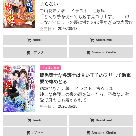
まらない
中山紡希／著 イラスト：近藤旭
「どんな手を使っても必ず見つけ出す」――紳
士なパイロットの裏に潜むのは重すぎる執念愛!?
発売日：
2026/06/18
honto
BookLive!
dブック
Amazon Kindle
マカロン文庫
腹黒策士な弁護士は甘い王子のフリして激重
愛で絡めとる
結城ひなた／著 イラスト：古谷ラユ
紳士な弁護士の裏の顔を知ったら、容赦ない激
愛で身も心も溶かされて…！
発売日：
2026/06/18
honto
BookLive!
dブック
Amazon Kindle