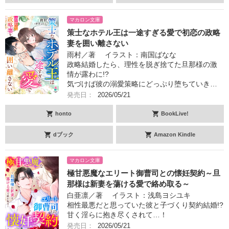
マカロン文庫
策士なホテル王は一途すぎる愛で初恋の政略
妻を囲い離さない
雨村／著 イラスト：南国ばなな
政略結婚したら、理性を脱ぎ捨てた旦那様の激
情が露わに!?
気づけば彼の溺愛策略にどっぷり堕ちていき…
発売日：
2026/05/21
honto
BookLive!
dブック
Amazon Kindle
マカロン文庫
極甘悪魔なエリート御曹司との懐妊契約～旦
那様は新妻を蕩ける愛で絡め取る～
白亜凛／著 イラスト：浅島ヨシユキ
相性最悪だと思っていた彼と子づくり契約結婚!?
甘く淫らに抱き尽くされて…！
発売日：
2026/05/21