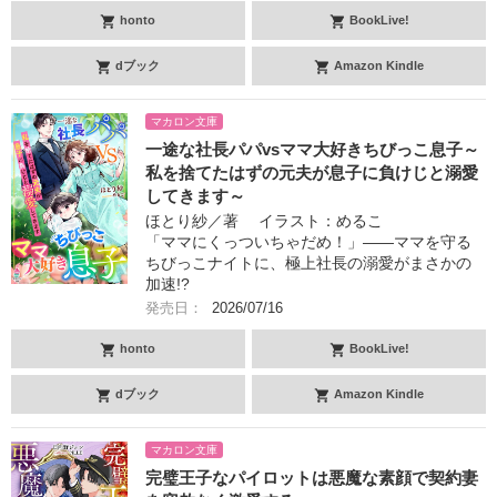
honto
BookLive!
dブック
Amazon Kindle
マカロン文庫
一途な社長パパvsママ大好きちびっこ息子～
私を捨てたはずの元夫が息子に負けじと溺愛
してきます～
ほとり紗／著 イラスト：めるこ
「ママにくっついちゃだめ！」――ママを守る
ちびっこナイトに、極上社長の溺愛がまさかの
加速!?
発売日：
2026/07/16
honto
BookLive!
dブック
Amazon Kindle
マカロン文庫
完璧王子なパイロットは悪魔な素顔で契約妻