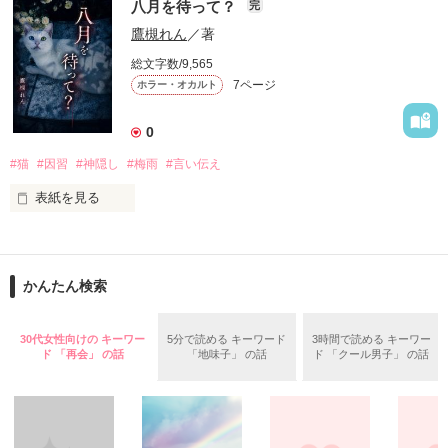
八月を待って？
完
バケモノを生んで、殺して、殺される物語。

鷹槻れん
／著
定められたシステムに抗う事が出来ずに、流されるままに。

総文字数/9,565
7ページ
ホラー・オカルト
殺し殺され、命の灯が完全に消えるまで。

0
#猫
#因習
#神隠し
#梅雨
#言い伝え
高い壁に阻まれ、出る事が出来ない街。

2015.12.27.完結公開

表紙を見る
現れる獣のような怪物。

「七つまでは神様からの預かりもの」――そんな古い言い伝え
を、僕は信じていなかった。

俺達は、生きる為に人を殺す。

かんたん検索
作品を読む
父と別れた母に連れられ、祖母の家で暮らし始めた六歳の夏。
雨が止むたび庭先へ現れるオッドアイの白猫と、「八月まで待
ってほしかった」と繰り返す祖母。

ガチャで自分を強くする。

30代女性向けの キーワー
5分で読める キーワード
3時間で読める キーワー
ド 「再会」 の話
「地味子」 の話
ド 「クール男子」 の話
やがて僕は……。
作品を読む