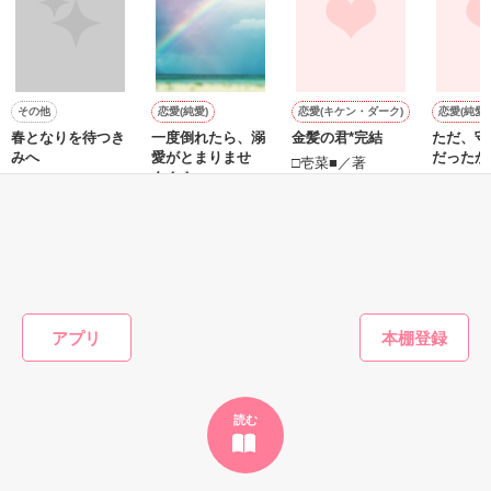
作品を読む
その他
恋愛(純愛)
恋愛(キケン・ダーク)
恋愛(純愛)
春となりを待つき
一度倒れたら、溺
金髪の君*完結
ただ、守
みへ
愛がとまりませ
だったか
□壱菜■／著
ん！！
沖田 円／著
桃七朱音
SK／著
もっと見る
かんたん検索の条件を変える
アプリ
読む