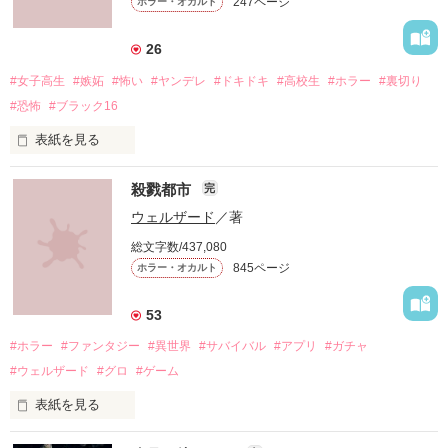
247ページ
ホラー・オカルト
26
#女子高生
#嫉妬
#怖い
#ヤンデレ
#ドキドキ
#高校生
#ホラー
#裏切り
#恐怖
#ブラック16
表紙を見る
殺戮都市
完
ウェルザード
／著
総文字数/437,080
「お願い、正気に戻って！」

845ページ
ホラー・オカルト
「ずっと一緒にいてあげる。

53
地獄で恋を、やり直そうね……」

#ホラー
#ファンタジー
#異世界
#サバイバル
#アプリ
#ガチャ
#ウェルザード
#グロ
#ゲーム
自分勝手な女子高生たちの

表紙を見る
円形の都市で、生きる為に人を殺す。

恋と友情、そして……
