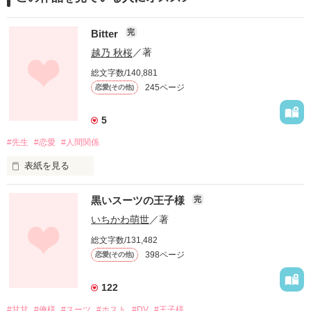
Bitter
完
越乃 秋桜
／著
総文字数/140,881
245ページ
恋愛(その他)
5
#先生
#恋愛
#人間関係
表紙を見る
海の底は目前だった

黒いスーツの王子様
完
いちかわ萌世
／著
総文字数/131,482
何色とも形容しがたい生物が

398ページ
恋愛(その他)
肩に当たり通り過ぎていく

122
#甘甘
#俺様
#スーツ
#ホスト
#DV
#王子様
気づいたらここにいたように、
