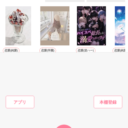
黒いスーツを脱ぐと、

「B i t t e r」

俺様男に変身！！？

青山メイ（１８歳）

作品を読む
中間 希(ﾅｶﾏ ﾉｿﾞﾐ)

　２０歳

どこにでもいる普通の女子高生

┗フリーター

×

恋愛(純愛)
恋愛(学園)
恋愛(逆ハー)
恋愛(純愛)
クールなアイドル
冷徹冷酷な極上イ
孤独な少女はハイ
たとえ声
相葉 祐輔(ｱｲﾊﾞ ﾕｳｽｹ)

の熱烈アプローチ
ケメンは幼なじみ
スペ総長様達に溺
くても、
　２６歳

を甘く激しく溺愛
愛されてます
いを叫ぶ
夜桜つきみ／著
こんなチグハグなあたし達だけど・・

┗ホスト

したい。
鈴乃ほるん／著
トワイライト／著
小春りん（
／著
======================

!甘い大人の恋が始まる!

実は子供がいるんです！

======================

もっと見る
アプリ
かんたん検索の条件を変える
※暴言　暴力　性的な

表現を含みます。
