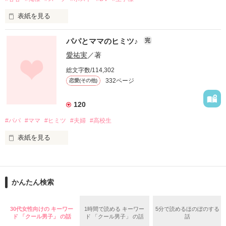
あとはただ身を任せるだけ

表紙を見る
彼氏に殴られる日々‥

辿り着いたらそこに根付いて

パパとママのヒミツ♪
完
動けなくなるだろう

愛祐実
／著
総文字数/114,302
そんなあたしを救ってくれた

332ページ
恋愛(その他)
黒いスーツの王子様　　　

知っていた

『‥俺のそばにいな。』

120
認めていた

#パパ
#ママ
#ヒミツ
#夫婦
#高校生
この一言で、

でも私は振り向いてしまった

表紙を見る
あたしの人生が変わる。

青山想（１８歳）

だけど　　　

届くはずのない光を

最後に捜してしまった

かんたん検索
クールでイケメン

『俺のペットな♪』

30代女性向けの キーワー
1時間で読める キーワー
5分で読めるほのぼのする
成績優秀で申し分ない王子様

ド 「クール男子」 の話
ド 「クール男子」 の話
話