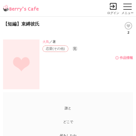
ログイン
メニュー
【短編】束縛彼氏
2
火鳥
／著
恋愛(その他)
完
作品情報
誰と
どこで
何をしたか