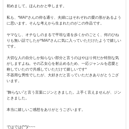
初めまして。ほんわかと申します。
私も、*MAI*さんの仰る通り、夫婦にはそれぞれの愛の形があるよう
に思います。そんな考えから生まれたのがこの作品です。
ヤマなし、オチなしのまるで平坦な道を歩くかのごとく、何のひね
りも無い話でしたが*MAI*さんに気に入っていただけたようで嬉しい
です。
大切な人の自分しか知らない部分と言うのはやはり何だか特別な気
がしますよね。その乙女心を射止めるため、一応ジャンルを恋愛と
称していたので共感していただけて嬉しいです*
不器用な男性でしたが、大好きだと言っていただきありがとうござ
います。
“飾らない”と言う言葉にジンときました。上手く言えませんが、ジン
ときました。
本当に嬉しいご感想をありがとうございます。
ではでは(^^)/~~~