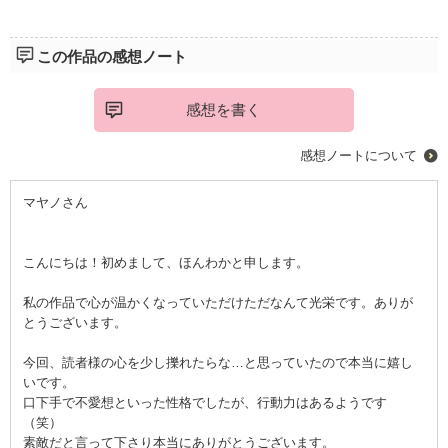
しれません。
細やかな事なんだけど
この作品の感想ノート
とても愛ある作品だなと
思いました。
是非、一読ください。
感想を書く
感想ノートについて
マヤノさん
こんにちは！初めまして、ほんわかと申します。
私の作品で心が温かくなっていただけただなんて光栄です。ありが
とうございます。
今回、読者様の心を少し擽れたらな…と思っていたので本当に嬉し
いです。
口下手で不愛想といった性格でしたが、行動力はあるようです
（笑）
素敵だと言って下さり本当にありがとうございます。