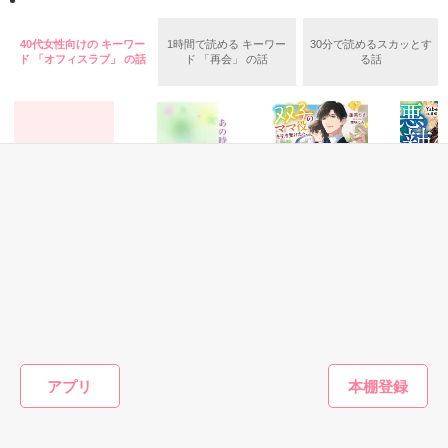
「自分の世界」を持っている。

40代女性向けの キーワー
1時間で読める キーワー
30分で読めるスカッとす
色褪せていた世界

ド 「オフィスラブ」 の話
ド 「再会」 の話
る話
呼吸の仕方さえ忘れて

そんな女性が恋をしたら……？

という話。

ただ､立ち尽くす

―――――

6作目です。

恋愛(オフィスラブ)
恋愛(オフィスラブ)
恋愛(純愛)
恋愛(オフ
止まぬ雨を映す心の海に

冷徹なエリート社
あの時間を忘れる
本日より、弊社社
結婚して
傘を差してくれたのは

H25.8.27～　オススメ作品に

長はセフレな私を
方法が あるなら
長と疑似子育て始
り様を貫
選んでいただきました。

一途に愛して孕ま
めます
ら～俺様
ヤジマ ハルカ／
せたい
孤独な契
おうぎまちこ（あ
著
蓮美ちま／著
Yabe／
誰より綺麗に笑う貴方でした

H25年　恋愛小説大賞

されたい
きたこまち）／著
最終審査に進みました。

アプリ
―――――

もっと見る
かんたん検索の条件を変える