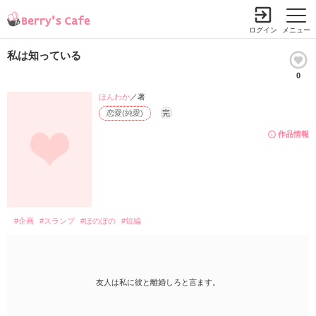
ログイン
メニュー
私は知っている
0
ほんわか
／著
恋愛(純愛)
完
作品情報
#企画
#スランプ
#ほのぼの
#短編
友人は私に彼と離婚しろと言ます。