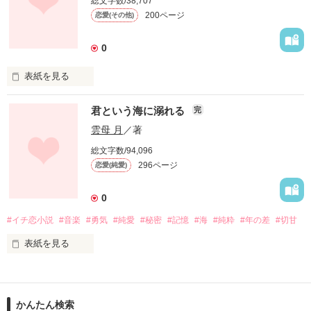
総文字数/38,707
でも、荒れた自分のカサカサの手。

200ページ
恋愛(その他)
付き合っていた頃は、ずっと手を繋いでいたのにそれも今では
ほとんどない。

0
そんなとき、魔法のハンドクリームを見つけて・・・。

表紙を見る
好きなものは好き。

君という海に溺れる
『つないだ手をはなさない』

完
嫌いなものは嫌い。

雲母 月
／著
ラブコスメ 参加作品

総文字数/94,096
例えば

素敵なレビューありがとう

296ページ
恋愛(純愛)
ございます！

流行ってるファッションより

「好きなファッション」

0
を当然、優先する。

#イチ恋小説
#音楽
#勇気
#純愛
#秘密
#記憶
#海
#純粋
#年の差
#切甘
表紙を見る
例えば

作品を読む
「女性に大人気」

「○○系女子」

なんて謳い文句には簡単に乗せられない。

かんたん検索
見失っていた世界
