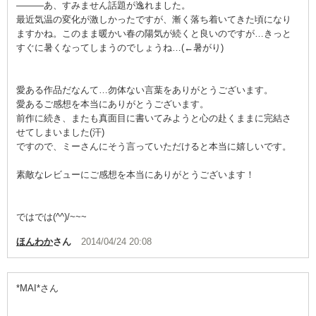
―――あ、すみません話題が逸れました。
最近気温の変化が激しかったですが、漸く落ち着いてきた頃になり
ますかね。このまま暖かい春の陽気が続くと良いのですが…きっと
すぐに暑くなってしまうのでしょうね…(←暑がり)
愛ある作品だなんて…勿体ない言葉をありがとうございます。
愛あるご感想を本当にありがとうございます。
前作に続き、またも真面目に書いてみようと心の赴くままに完結さ
せてしまいました(汗)
ですので、ミーさんにそう言っていただけると本当に嬉しいです。
素敵なレビューにご感想を本当にありがとうございます！
ではでは(^^)/~~~
ほんわか
さん
2014/04/24 20:08
*МAI*さん