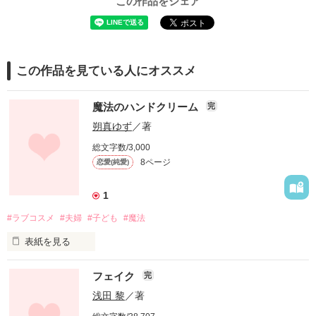
この作品をシェア
この作品を見ている人にオススメ
魔法のハンドクリーム
完
朔真ゆず
／著
総文字数/3,000
8ページ
恋愛(純愛)
1
#ラブコスメ
#夫婦
#子ども
#魔法
表紙を見る
社内恋愛で結婚した藍子。

フェイク
完
子どももできて幸せな毎日。

浅田 黎
／著