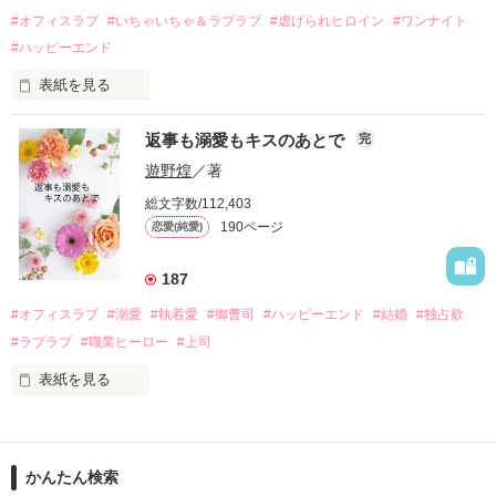
運命のような再会を果たす。

#オフィスラブ
#いちゃいちゃ＆ラブラブ
#虐げられヒロイン
#ワンナイト
そして、ひょんなことから

#ハッピーエンド
酔った勢いで一夜を共にしてしまった。

表紙を見る
さらに、美桜が初めてだと知った哲平は

『責任をとる、結婚しよう』と真っ直ぐに告げてきた。

　おかしな噂を流されて前の職場でうまくいかなかった梅田美
戸惑う美桜とは裏腹に、好きという気持ちを隠すことなく

返事も溺愛もキスのあとで
完
桜は、海外で傷心旅行をしていたところ、日本人美青年と出会
甘やかしてくる。

い、酒の勢いもあり一夜限りの関係となる。

遊野煌
／著
　帰国後、美桜は新しい職場でワンナイトした美青年と再会。
そんなある日、哲平は美桜がストーカー被害に

総文字数/112,403
なんと彼の正体は、とある財閥御曹司にも関わらず、一族を離
遭っていることを知る。

190ページ
恋愛(純愛)
れて起業した新進気鋭の実業家、社内でも冷徹だと評判な社長
美桜を守るため、哲平は同居を提案してきて――。

――御影恭司その人だったのだ――！

　なぜか恭司から飼い猫の世話係を命じられた美桜は、猫の世
187
話を口実にしばしば呼び出された上、二人はいわゆる身体だけ
夏木美桜(なつきみお)

#オフィスラブ
#溺愛
#執着愛
#御曹司
#ハッピーエンド
#結婚
#独占欲
✕

#ラブラブ
#職業ヒーロー
#上司
鳴海哲平 (なるみてっぺい)

表紙を見る
作品を読む
止まっていたはずの二人の時間が、再び動き出す。

舞川雛子（26）は大手お菓子メーカー、三日月製菓コーポレー
再会から始まる、溺愛ラブ。

ションの企画戦略室で働いている。

また雛子には2年前から付き合いはじめ、半年前から同棲を始
2026.6.5～2026.7.25

かんたん検索
めた、同期で恋人の石垣守（26）がいるのだが、後輩の姫原由