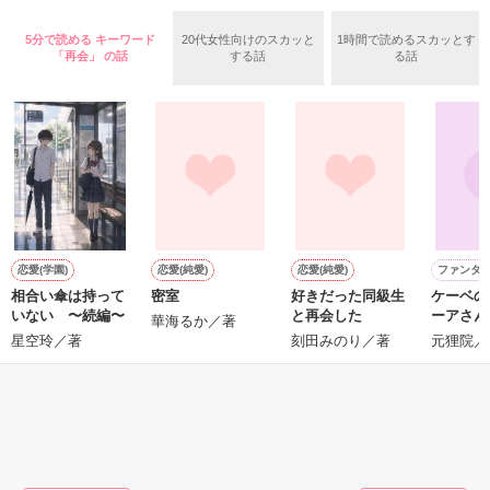
羅（24）との浮気が発覚した上、いつのまにか元カノにされて
いた。

5分で読める キーワード
20代女性向けのスカッと
1時間で読めるスカッとす
守と由羅から『便利屋雛子』と馬鹿にされ、一人こっそり泣い
「再会」 の話
する話
る話
＊以前、公開していた話の改稿版です＊

ていた雛子に、企画戦略室の上司である雪瀬鷹哉（29）が
『──俺と結婚してくれないか』といきなりプロポーズをしてき
た上、同居まで提案してきて──？

鷹哉『宜しくな、俺の雛子』🦅

雛子『俺の……ひぃ、雛子？！！！』🐥

作品を読む
シゴデキで冷徹な上司が見せる素顔は、なぜか想像以上に甘く
て……🐥💓🦅

恋愛(学園)
恋愛(純愛)
恋愛(純愛)
ファンタ
相合い傘は持って
密室
好きだった同級生
ケーベの
E
※表紙も作中使用の画像も全てフリー素材です。

いない 〜続編〜
と再会した
ーアさん
※執筆期間2026.6.3〜7.20完結です。　

華海るか／著
H
星空玲／著
刻田みのり／著
元狸院／
※他サイトさんにて恋愛トレンド1位でした〜良かったら読ん
で頂けると嬉しいです。
もっと見る
作品を読む
かんたん検索の条件を変える