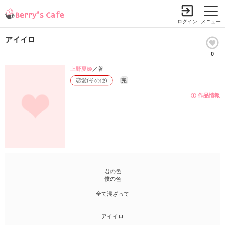
ログイン
メニュー
アイイロ
0
上野夏姫
／著
恋愛(その他)
完
作品情報
君の色
僕の色
全て混ざって
アイイロ