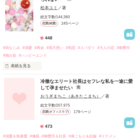
松本ユミ
／著
総文字数/144,360
245ページ
恋愛(純愛)
448
#幼なじみ
#溺愛
#再会
#両片想い
#初恋
#スパダリ
#大人の恋
#御曹司
#独占欲
#ハッピーエンド
表紙を見る
冷徹なエリート社長はセフレな私を一途に愛
して孕ませたい
完
幼なじみの哲平に淡い恋心を抱いていた美桜。

おうぎまちこ（あきたこまち）
／著
しかし、ある出来事をきっかけに二人の関係は壊れてしまう。

総文字数/207,975
関係修復もできないまま、美桜は両親の離婚によって

179ページ
恋愛(オフィスラブ)
引っ越すことになり、哲平とも離れ離れになった。

それから約十二年後。

473
過去の傷から、二度と会いたくないと思っていた哲平に

#溺愛＆執着愛
#俺様
#御曹司＆社長
#身ごもり＆妊娠
#イケメン