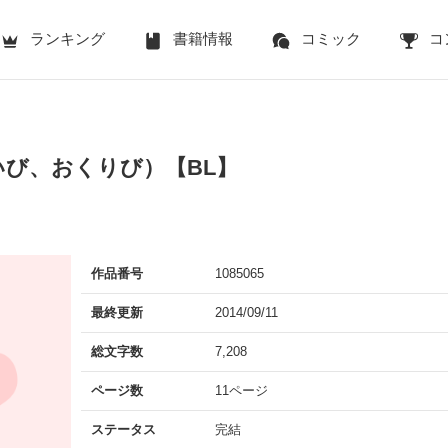
ランキング
書籍情報
コミック
コ
いび、おくりび）【BL】
作品番号
1085065
最終更新
2014/09/11
総文字数
7,208
ページ数
11ページ
ステータス
完結