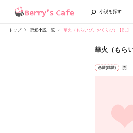
小説を探す
トップ
恋愛小説一覧
華火（もらいび、おくりび）【BL】
華火（もら
恋愛(純愛)
完