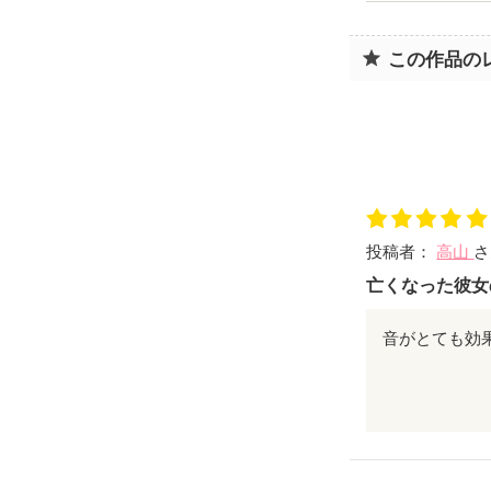
この作品の
投稿者：
高山
さ
亡くなった彼女
音がとても効
花火行きまし