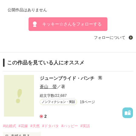
公開作品はありません
キッキー☆さんをフォローする
フォローについて
この作品を見ている人にオススメ
ジューンブライド・パンチ
完
蒼山 螢
／著
総文字数/22,687
19ページ
ノンフィクション・実話
2
#結婚式
#花嫁
#天然
#ドタバタ
#ハッピー
#実話