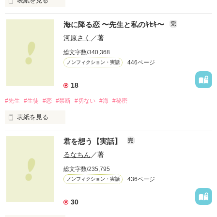
表紙を見る
２０１２年６月２４日。晴れ。

海に降る恋 〜先生と私のｷｾｷ〜
完
河原さく
／著
総文字数/340,368
わたし達は、結婚式を挙げました。

446ページ
ノンフィクション・実話
将来を結び、愛を誓い、

18
甘い甘い、結婚式。

#先生
#生徒
#恋
#禁断
#切ない
#海
#秘密
……に、なるはずだった。

表紙を見る
実体験を基にした、

新郎カズミ　×　新婦おなつ

君を想う【実話】
完
他とはちょっと違う

先生との禁断の恋物語。

るなちん
／著
ドタバタ結婚式

総文字数/235,795
心から愛した人が、

436ページ
ノンフィクション・実話
手の届かない人だとしたら

あなたならどうしますか？

※　自身の体験を元に再構成。

30
登場人物の名前などは仮名です。

切なくて、許されない恋を、
