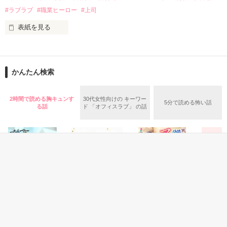
✕

#ラブラブ
#職業ヒーロー
#上司
鳴海哲平 (なるみてっぺい)

表紙を見る
作品を読む
止まっていたはずの二人の時間が、再び動き出す。

舞川雛子（26）は大手お菓子メーカー、三日月製菓コーポレー
再会から始まる、溺愛ラブ。

ションの企画戦略室で働いている。

また雛子には2年前から付き合いはじめ、半年前から同棲を始
2026.6.5～2026.7.25

かんたん検索
めた、同期で恋人の石垣守（26）がいるのだが、後輩の姫原由
羅（24）との浮気が発覚した上、いつのまにか元カノにされて
いた。

2時間で読める胸キュンす
30代女性向けの キーワー
5分で読める怖い話
守と由羅から『便利屋雛子』と馬鹿にされ、一人こっそり泣い
る話
ド 「オフィスラブ」 の話
＊以前、公開していた話の改稿版です＊

ていた雛子に、企画戦略室の上司である雪瀬鷹哉（29）が
『──俺と結婚してくれないか』といきなりプロポーズをしてき
た上、同居まで提案してきて──？

鷹哉『宜しくな、俺の雛子』🦅

雛子『俺の……ひぃ、雛子？！！！』🐥

作品を読む
シゴデキで冷徹な上司が見せる素顔は、なぜか想像以上に甘く
て……🐥💓🦅

恋愛(オフィスラブ)
恋愛(純愛)
恋愛(キケン・ダーク)
恋愛(純愛)
【受賞】ブルーガ
君の隣は、呼吸が
別れたはずの御曹
御曹司様
※表紙も作中使用の画像も全てフリー素材です。

ーネットな恋 ～
できる
司は、ママとベビ
レラを溺