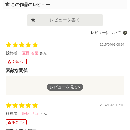
この作品のレビュー
レビューを書く
レビューについて
2015/04/07 00:14
投稿者：
夏目 若葉
さん
ネタバレ
素敵な関係
幼馴染であるがゆえに、本当の気持ちになかなか気づかない彼。
レビューを見る
ヒロインは、諦めようと距離をとります。それがまた切ないな
ぁ。
だけど心の中で想いはくすぶって、消火しきれないまま。
2014/12/25 07:16
最後に、もうずっと前から好きだったと彼から告白されて、胸が
キュンとしました♪
投稿者：
咲尾 リコ
さん
ネタバレ