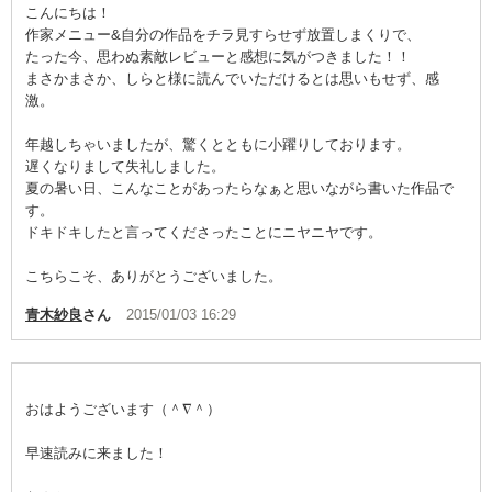
こんにちは！
作家メニュー&自分の作品をチラ見すらせず放置しまくりで、
たった今、思わぬ素敵レビューと感想に気がつきました！！
まさかまさか、しらと様に読んでいただけるとは思いもせず、感
激。
年越しちゃいましたが、驚くとともに小躍りしております。
遅くなりまして失礼しました。
夏の暑い日、こんなことがあったらなぁと思いながら書いた作品で
す。
ドキドキしたと言ってくださったことにニヤニヤです。
こちらこそ、ありがとうございました。
青木紗良
さん
2015/01/03 16:29
おはようございます（＾∇＾）
早速読みに来ました！