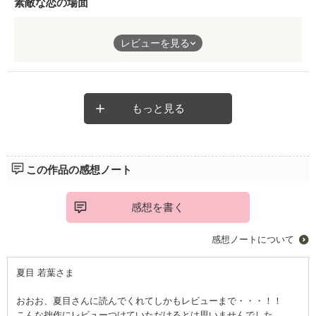
素敵な恋の場面
短編でサクサク読めました。
レビューを見る
目に見えてくるような描写と
ドキドキ感。
畳に横になって
もっと見る
昼寝する夏の気分が
満喫できました。
ありったけの好きの気持ちが
この作品の感想ノート
伝わってくる素敵な作品。
オススメな
感想を書く
短編恋物語です。
感想ノートについて
夏目 若葉さま
おおお、夏目さんに読んでくれてしかもレビューまで・・・！！
こんな拙作にレビューつけていただけるとは思いませんでした。