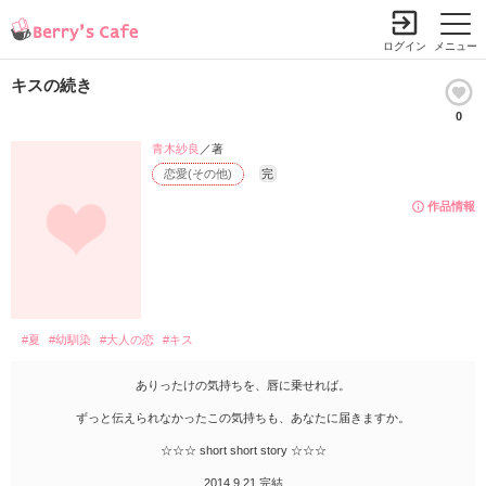
ログイン
メニュー
キスの続き
0
青木紗良
／著
恋愛(その他)
完
作品情報
#夏
#幼馴染
#大人の恋
#キス
ありったけの気持ちを、唇に乗せれば。
ずっと伝えられなかったこの気持ちも、あなたに届きますか。
☆☆☆ short short story ☆☆☆
2014.9.21 完結