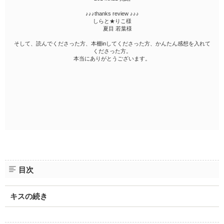
♪♪♪thanks review ♪♪♪
しらと★りこ様
夏目 若葉様
そして、読んでくださった方、本棚inしてくださった方、かんたん感想を入れて
くださった方。
本当にありがとうございます。
目次
キスの続き