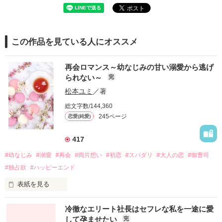
この作品を見ている人にオススメ
再会ロマンス～幼なじみの甘い溺愛から逃げ
られない～
完
松本ユミ
／著
総文字数/144,360
245ページ
恋愛(純愛)
417
#幼なじみ
#溺愛
#再会
#両片想い
#初恋
#スパダリ
#大人の恋
#御曹司
#独占欲
#ハッピーエンド
表紙を見る
冷徹なエリート社長はセフレな私を一途に愛
して孕ませたい
完