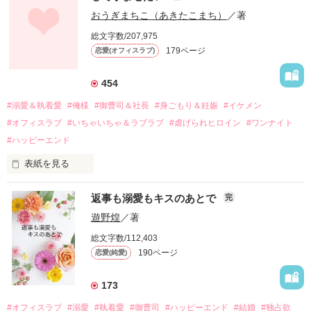
幼なじみの哲平に淡い恋心を抱いていた美桜。

おうぎまちこ（あきたこまち）
／著
しかし、ある出来事をきっかけに二人の関係は壊れてしまう。

総文字数/207,975
関係修復もできないまま、美桜は両親の離婚によって

179ページ
恋愛(オフィスラブ)
引っ越すことになり、哲平とも離れ離れになった。

それから約十二年後。

454
過去の傷から、二度と会いたくないと思っていた哲平に

#溺愛＆執着愛
#俺様
#御曹司＆社長
#身ごもり＆妊娠
#イケメン
運命のような再会を果たす。

#オフィスラブ
#いちゃいちゃ＆ラブラブ
#虐げられヒロイン
#ワンナイト
そして、ひょんなことから

#ハッピーエンド
酔った勢いで一夜を共にしてしまった。

表紙を見る
さらに、美桜が初めてだと知った哲平は

『責任をとる、結婚しよう』と真っ直ぐに告げてきた。

　おかしな噂を流されて前の職場でうまくいかなかった梅田美
戸惑う美桜とは裏腹に、好きという気持ちを隠すことなく

返事も溺愛もキスのあとで
完
桜は、海外で傷心旅行をしていたところ、日本人美青年と出会
甘やかしてくる。

い、酒の勢いもあり一夜限りの関係となる。

遊野煌
／著
　帰国後、美桜は新しい職場でワンナイトした美青年と再会。
そんなある日、哲平は美桜がストーカー被害に

総文字数/112,403
なんと彼の正体は、とある財閥御曹司にも関わらず、一族を離
遭っていることを知る。

190ページ
恋愛(純愛)
れて起業した新進気鋭の実業家、社内でも冷徹だと評判な社長
美桜を守るため、哲平は同居を提案してきて――。

――御影恭司その人だったのだ――！

　なぜか恭司から飼い猫の世話係を命じられた美桜は、猫の世
173
話を口実にしばしば呼び出された上、二人はいわゆる身体だけ
夏木美桜(なつきみお)

#オフィスラブ
#溺愛
#執着愛
#御曹司
#ハッピーエンド
#結婚
#独占欲