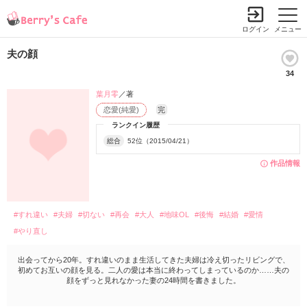
ログイン
メニュー
夫の顔
34
葉月零
／著
恋愛(純愛)
完
ランクイン履歴
総合
52位（2015/04/21）
作品情報
#すれ違い
#夫婦
#切ない
#再会
#大人
#地味OL
#後悔
#結婚
#愛情
#やり直し
出会ってから20年。すれ違いのまま生活してきた夫婦は冷え切ったリビングで、
初めてお互いの顔を見る。二人の愛は本当に終わってしまっているのか……夫の
顔をずっと見れなかった妻の24時間を書きました。