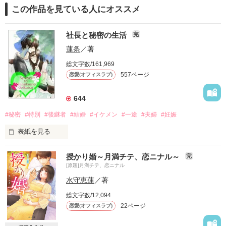
この作品を見ている人にオススメ
社長と秘密の生活
完
蓮条
／著
総文字数/161,969
557ページ
恋愛(オフィスラブ)
644
#秘密
#特別
#後継者
#結婚
#イケメン
#一途
#夫婦
#妊娠
表紙を見る
授かり婚～月満チテ、恋ニナル～
完
[原題]月満チテ、恋ニナル
親が決めた相手との結婚から

水守恵蓮
／著
逃れる手段、それは……

総文字数/12,094
22ページ
恋愛(オフィスラブ)
『一流企業に就職すること』
