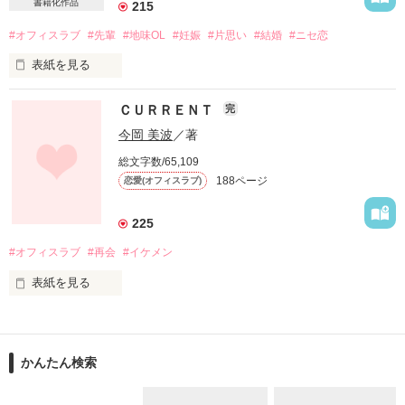
書籍化作品
215
やっとの思いで採用されたのに

#オフィスラブ
#先輩
#地味OL
#妊娠
#片思い
#結婚
#ニセ恋
与えられた仕事は

表紙を見る
“ 特別任務 ”

明るくて優しくて爽やかでみんなの憧れの的

ＣＵＲＲＥＮＴ
完
ただ焦がれるだけの存在だったオフィスの先輩

そんな彼から地味で内気なOLの私に

今岡 美波
／著
突然のプロポーズ…その真相は

『３年以内に俺の子供を産む事』

総文字数/65,109
188ページ
恋愛(オフィスラブ)
「ごめん。責任とるから」

過ちの夜、授かってしまった子供の為でした

225
佐久間 　杏花   　 ２３歳

KYOUKA 　SAKUMA

#オフィスラブ
#再会
#イケメン
*:.｡..｡.:+･ﾟ ゜ﾟ･*:.｡..｡.:+･ﾟ ゜ﾟ･*:.｡..｡.:+

×

表紙を見る
『好き』も『恋』もないままで

愛そうとしてくれる彼に

　一条　　要　　　２６歳

KANAME 　ICHIJOU

一生叶うことのない片想い――

今になって再会するとは思わなかった

かんたん検索
彼からの愛は切なく甘い

一条財閥の御曹司

後継者として認められるには…

あの時から10年
