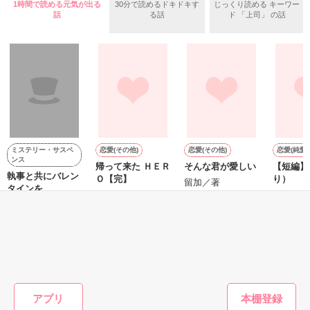
*:.｡..｡.:+･ﾟ ゜ﾟ･*:.｡..｡.:+･ﾟ ゜ﾟ･*:.｡..｡.:+

1時間で読める元気が出る
30分で読めるドキドキす
じっくり読める キーワー
“会長にひ孫の顔を見せる事”

話
る話
ド 「上司」 の話
忘れていた記憶が甦る

2016.8.22　公開開始

2016.9.3　完結
特定の相手を持たない

イケメン社長が

「覚悟しとけよ？

たった一人の女に人生を懸ける

作品を読む
あの時のこと、なかったことにはしねぇから」

一途で惜しみない愛の物語

そんなの、私は知りませんっ！

ミステリー・サスペ
恋愛(その他)
恋愛(その他)
恋愛(純愛)
ンス
帰って来た ＨＥＲ
そんな君が愛しい
【短編】
執事と共にバレン
＊＊＊＊＊＊＊＊＊＊＊＊＊＊＊

Ｏ【完】
り）
留加／著
タインを。
紫宇／著
ユウチャ
＊＊＊＊＊＊＊＊＊＊

※この物語は全て架空のお話です

森 蝶子／著
start　2012.5.2

 end 　2012.7.7

仕事がバリバリ出来て、気が強い

もっと見る
矢島梨沙(28歳)

読者様16300人PV数8600万

かんたん検索の条件を変える
×

応援して下さる全ての方に…

アプリ