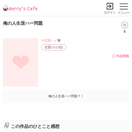
ログイン
メニュー
俺の人生逆ハー問題
0
今宮真一
／著
恋愛(その他)
作品情報
俺の人生逆ハー問題？！
この作品のひとこと感想