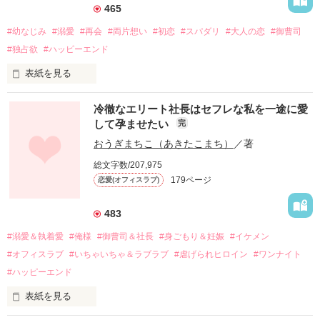
465
#幼なじみ
#溺愛
#再会
#両片想い
#初恋
#スパダリ
#大人の恋
#御曹司
#独占欲
#ハッピーエンド
表紙を見る
冷徹なエリート社長はセフレな私を一途に愛
して孕ませたい
完
幼なじみの哲平に淡い恋心を抱いていた美桜。

おうぎまちこ（あきたこまち）
／著
しかし、ある出来事をきっかけに二人の関係は壊れてしまう。

総文字数/207,975
関係修復もできないまま、美桜は両親の離婚によって

179ページ
恋愛(オフィスラブ)
引っ越すことになり、哲平とも離れ離れになった。

それから約十二年後。

483
過去の傷から、二度と会いたくないと思っていた哲平に

#溺愛＆執着愛
#俺様
#御曹司＆社長
#身ごもり＆妊娠
#イケメン
運命のような再会を果たす。

#オフィスラブ
#いちゃいちゃ＆ラブラブ
#虐げられヒロイン
#ワンナイト
そして、ひょんなことから

#ハッピーエンド
酔った勢いで一夜を共にしてしまった。

表紙を見る
さらに、美桜が初めてだと知った哲平は

『責任をとる、結婚しよう』と真っ直ぐに告げてきた。
