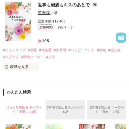
　おかしな噂を流されて前の職場でうまくいかなかった梅田美
戸惑う美桜とは裏腹に、好きという気持ちを隠すことなく

返事も溺愛もキスのあとで
完
桜は、海外で傷心旅行をしていたところ、日本人美青年と出会
甘やかしてくる。

い、酒の勢いもあり一夜限りの関係となる。

遊野煌
／著
　帰国後、美桜は新しい職場でワンナイトした美青年と再会。
そんなある日、哲平は美桜がストーカー被害に

総文字数/112,403
なんと彼の正体は、とある財閥御曹司にも関わらず、一族を離
遭っていることを知る。

190ページ
恋愛(純愛)
れて起業した新進気鋭の実業家、社内でも冷徹だと評判な社長
美桜を守るため、哲平は同居を提案してきて――。

――御影恭司その人だったのだ――！

　なぜか恭司から飼い猫の世話係を命じられた美桜は、猫の世
195
話を口実にしばしば呼び出された上、二人はいわゆる身体だけ
夏木美桜(なつきみお)

#オフィスラブ
#溺愛
#執着愛
#御曹司
#ハッピーエンド
#結婚
#独占欲
✕

#ラブラブ
#職業ヒーロー
#上司
鳴海哲平 (なるみてっぺい)

表紙を見る
作品を読む
止まっていたはずの二人の時間が、再び動き出す。

舞川雛子（26）は大手お菓子メーカー、三日月製菓コーポレー
再会から始まる、溺愛ラブ。

ションの企画戦略室で働いている。

また雛子には2年前から付き合いはじめ、半年前から同棲を始
2026.6.5～2026.7.25

かんたん検索
めた、同期で恋人の石垣守（26）がいるのだが、後輩の姫原由
羅（24）との浮気が発覚した上、いつのまにか元カノにされて
いた。

じっくり読める キーワー
3時間で読めるスカッとす
1時間で読める キーワー
守と由羅から『便利屋雛子』と馬鹿にされ、一人こっそり泣い
ド 「上司」 の話
る話
ド 「再会」 の話
＊以前、公開していた話の改稿版です＊

ていた雛子に、企画戦略室の上司である雪瀬鷹哉（29）が
『──俺と結婚してくれないか』といきなりプロポーズをしてき
た上、同居まで提案してきて──？
