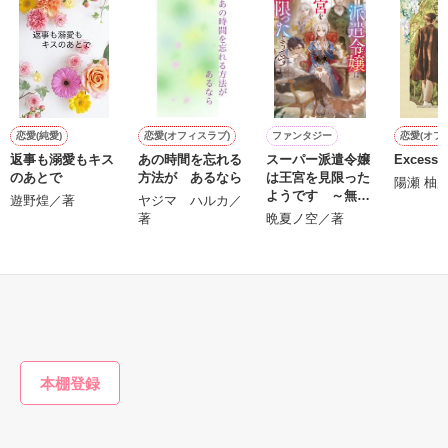
鷹哉『宜しくな、俺の雛子』🦅

雛子『俺の……ひぃ、雛子？！！！』🐥

作品を読む
シゴデキで冷徹な上司が見せる素顔は、なぜか想像以上に甘く
て……🐥💓🦅

恋愛(純愛)
恋愛(オフィスラブ)
ファンタジー
恋愛(オフ
返事も溺愛もキス
あの時間を忘れる
スーパー派遣令嬢
Excessiv
※表紙も作中使用の画像も全てフリー素材です。

のあとで
方法が あるなら
は王宮を見限った
※執筆期間2026.6.3〜7.20完結です。　

陽瀬 柚
ようです ～無能
遊野煌／著
ヤジマ ハルカ／
※他サイトさんにて恋愛トレンド1位でした〜良かったら読ん
上司に『お前はも
著
晩夏ノ空／著
で頂けると嬉しいです。
う不要だ』と言わ
れたので、私は故
郷に帰ります～
もっと見る
作品を読む
かんたん検索の条件を変える