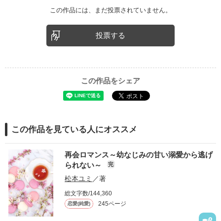
この作品には、まだ投票されていません。
投票する
この作品をシェア
この作品を見ている人にオススメ
再会ロマンス～幼なじみの甘い溺愛から逃げ
られない～
完
松本ユミ
／著
総文字数/144,360
245ページ
恋愛(純愛)