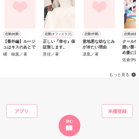
「俺なら　亜恋を

泣かせたりしないのに…」

愛斗はまっすぐ私を見る。

恋愛(純愛)
恋愛(オフィスラブ)
恋愛(学園)
恋愛(純愛)
【番外編】ルージ
正しい『幸せ』保
意地悪な幼なじみ
クールな
ュはキスのあとで
証致します。
が冷たい理由
囲い娶っ
ユウと愛斗の間で

め妻に滾
橘 柚葉／著
景佳／著
凛凰／著
揺れ動く　私は

刻む【ド
佐倉伊織
弟シリー
再び涙恋の魔法にかけられ

もっと見る
運命の再会を選んだ………

かんたん検索の条件を変える
ユウとの永遠の別れに向かって……

　　＝＝＝＝＝＝＝＝＝＝

アプリ
読む
作品を読む