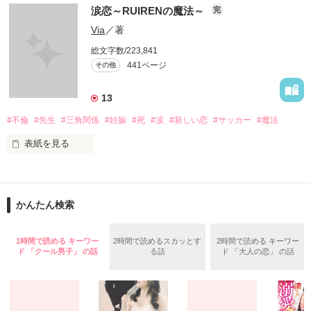
イケメンシリーズ相関図

涙恋～RUIRENの魔法～
完
第一弾から第十弾

Via
／著
総文字数/223,841
作品を読むのに役立てばと思います
441ページ
その他
13
作品を読む
#不倫
#先生
#三角関係
#妊娠
#死
#涙
#新しい恋
#サッカー
#魔法
表紙を見る
＝＝＝＝＝＝＝＝＝＝＝＝

「俺と出会ってから

かんたん検索
泣かせてばかりで…ゴメン…」

ユウは悲しく微笑む・・・・

1時間で読める キーワー
2時間で読めるスカッとす
2時間で読める キーワー
ド 「クール男子」 の話
る話
ド 「大人の恋」 の話
不倫　教師との禁断の愛

悩み傷つき　精一杯愛した人
