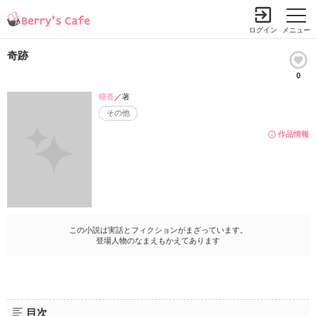
ログイン
メニュー
奇跡
0
曖香
／著
その他
作品情報
この小説は実話とフィクションがまざっています。
登場人物のなまえもかえてあります
目次