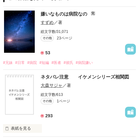
嫌いなものは病院なの
完
すずめ
／著
総文字数/31,071
23ページ
その他
53
#兄妹
#日常
#病院
#短編
#医者
#彼氏
#病院嫌い
ネタバレ注意 イケメンシリーズ相関図
大森サジャ
／著
総文字数/613
1ページ
その他
293
表紙を見る