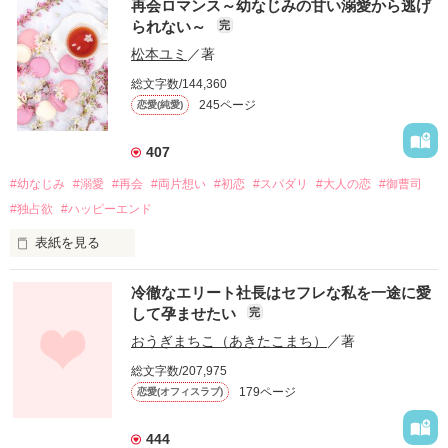
再会ロマンス～幼なじみの甘い溺愛から逃げ
られない～
完
松本ユミ
／著
総文字数/144,360
245ページ
恋愛(純愛)
407
#幼なじみ
#溺愛
#再会
#両片想い
#初恋
#スパダリ
#大人の恋
#御曹司
#独占欲
#ハッピーエンド
表紙を見る
冷徹なエリート社長はセフレな私を一途に愛
して孕ませたい
完
幼なじみの哲平に淡い恋心を抱いていた美桜。

おうぎまちこ（あきたこまち）
／著
しかし、ある出来事をきっかけに二人の関係は壊れてしまう。

総文字数/207,975
関係修復もできないまま、美桜は両親の離婚によって

179ページ
恋愛(オフィスラブ)
引っ越すことになり、哲平とも離れ離れになった。

それから約十二年後。

444