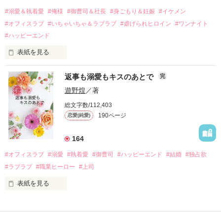
過去の傷から、二度と会いたくないと思っていた哲平に

#溺愛＆執着愛
#俺様
#御曹司＆社長
#身ごもり＆妊娠
#イケメン
運命のような再会を果たす。

#オフィスラブ
#いちゃいちゃ＆ラブラブ
#虐げられヒロイン
#ワンナイト
そして、ひょんなことから

#ハッピーエンド
酔った勢いで一夜を共にしてしまった。

表紙を見る
さらに、美桜が初めてだと知った哲平は

『責任をとる、結婚しよう』と真っ直ぐに告げてきた。

　おかしな噂を流されて前の職場でうまくいかなかった梅田美
戸惑う美桜とは裏腹に、好きという気持ちを隠すことなく

返事も溺愛もキスのあとで
完
桜は、海外で傷心旅行をしていたところ、日本人美青年と出会
甘やかしてくる。

い、酒の勢いもあり一夜限りの関係となる。

遊野煌
／著
　帰国後、美桜は新しい職場でワンナイトした美青年と再会。
そんなある日、哲平は美桜がストーカー被害に

総文字数/112,403
なんと彼の正体は、とある財閥御曹司にも関わらず、一族を離
遭っていることを知る。

190ページ
恋愛(純愛)
れて起業した新進気鋭の実業家、社内でも冷徹だと評判な社長
美桜を守るため、哲平は同居を提案してきて――。

――御影恭司その人だったのだ――！

　なぜか恭司から飼い猫の世話係を命じられた美桜は、猫の世
164
話を口実にしばしば呼び出された上、二人はいわゆる身体だけ
夏木美桜(なつきみお)

#オフィスラブ
#溺愛
#執着愛
#御曹司
#ハッピーエンド
#結婚
#独占欲
✕

#ラブラブ
#職業ヒーロー
#上司
鳴海哲平 (なるみてっぺい)

表紙を見る
作品を読む
止まっていたはずの二人の時間が、再び動き出す。

舞川雛子（26）は大手お菓子メーカー、三日月製菓コーポレー
再会から始まる、溺愛ラブ。

ションの企画戦略室で働いている。

また雛子には2年前から付き合いはじめ、半年前から同棲を始