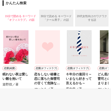
2026.6.5～2026.7.25

かんたん検索
めた、同期で恋人の石垣守（26）がいるのだが、後輩の姫原由
羅（24）との浮気が発覚した上、いつのまにか元カノにされて
いた。

15分で読める キーワード
30分で読める キーワード
20代女性向けのワクワク
守と由羅から『便利屋雛子』と馬鹿にされ、一人こっそり泣い
「オフィスラブ」 の話
「クール男子」 の話
する話
＊以前、公開していた話の改稿版です＊

ていた雛子に、企画戦略室の上司である雪瀬鷹哉（29）が
『──俺と結婚してくれないか』といきなりプロポーズをしてき
た上、同居まで提案してきて──？

鷹哉『宜しくな、俺の雛子』🦅

雛子『俺の……ひぃ、雛子？！！！』🐥

作品を読む
シゴデキで冷徹な上司が見せる素顔は、なぜか想像以上に甘く
て……🐥💓🦅

恋愛(純愛)
恋愛(オフィスラブ)
恋愛(オフィスラブ)
恋愛(オフ
眠れない夜は愛し
恋をしない秘書と
６年分の遠回り～
どん底か
※表紙も作中使用の画像も全てフリー素材です。

い雛を抱いて
恋に落ちた御曹司
いまなら好きって
曹司との
※執筆期間2026.6.3〜7.20完結です。　

の甘くて危険な攻
言えるかも～
まりまし
遊野煌／著
※他サイトさんにて恋愛トレンド1位でした〜良かったら読ん
防戦
せいとも／著
霧内杳／著
せいとも
で頂けると嬉しいです。
もっと見る
作品を読む