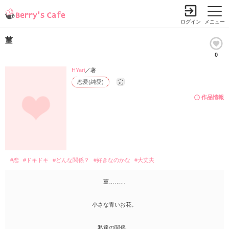
ログイン
メニュー
菫
0
HYari
／著
恋愛(純愛)
完
作品情報
#恋
#ドキドキ
#どんな関係？
#好きなのかな
#大丈夫
菫………
小さな青いお花。
私達の関係。