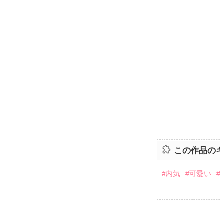
この作品の
#内気
#可愛い