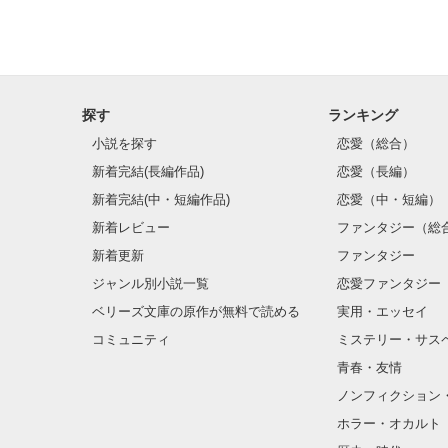
探す
ランキング
小説を探す
恋愛（総合）
新着完結(長編作品)
恋愛（長編）
新着完結(中・短編作品)
恋愛（中・短編）
新着レビュー
ファンタジー（総
新着更新
ファンタジー
ジャンル別小説一覧
恋愛ファンタジー
ベリーズ文庫の原作が無料で読める
実用・エッセイ
コミュニティ
ミステリー・サス
青春・友情
ノンフィクション
ホラー・オカルト