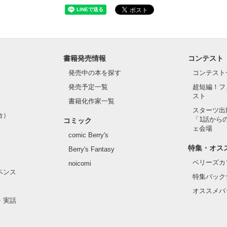
書籍発売情報
コンテスト
発売中の本を探す
コンテスト
発売予定一覧
超短編！フ
スト
書籍化作家一覧
スターツ出
合）
「1話から
コミック
ェ会場
comic Berry's
特集・オス
Berry's Fantasy
ベリーズカ
noicomi
ペンス
特集バック
オススメバ
・実話