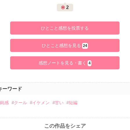
2
ひとこと感想を投票する
ひとこと感想を見る
24
感想ノートを見る・書く
4
キーワード
#鈍感
#クール
#イケメン
#甘い
#短編
この作品をシェア