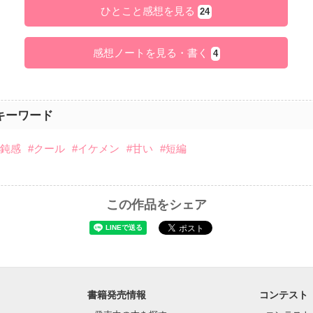
ひとこと感想を見る
24
感想ノートを見る・書く
4
キーワード
#鈍感
#クール
#イケメン
#甘い
#短編
この作品をシェア
書籍発売情報
コンテスト