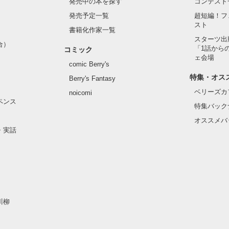
発売中の本を探す
コンテスト
発売予定一覧
超短編！フ
スト
書籍化作家一覧
スターツ出
合）
「1話から
コミック
ェ会場
comic Berry's
特集・オス
Berry's Fantasy
ベリーズカ
noicomi
ペンス
特集バック
オススメバ
・実話
川柳