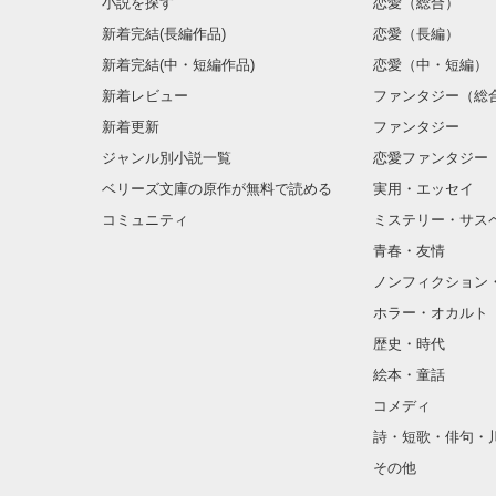
小説を探す
恋愛（総合）
新着完結(長編作品)
恋愛（長編）
新着完結(中・短編作品)
恋愛（中・短編）
新着レビュー
ファンタジー（総
新着更新
ファンタジー
ジャンル別小説一覧
恋愛ファンタジー
ベリーズ文庫の原作が無料で読める
実用・エッセイ
コミュニティ
ミステリー・サス
青春・友情
ノンフィクション
ホラー・オカルト
歴史・時代
絵本・童話
コメディ
詩・短歌・俳句・
その他