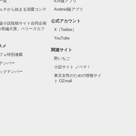
一覧
iOS版アプリ
ェチから始まる溺愛コンテ
Android版アプリ
公式アカウント
版小説投稿サイト合同企画
の長編大賞」ベリーズカフ
X（Twitter）
YouTube
スメ
関連サイト
フェ特別連載
野いちご
ナンバー
小説サイト ノベマ！
ックナンバー
東京女性のための情報サイ
ト OZmall