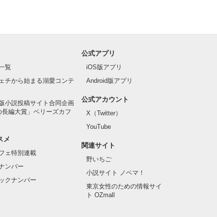
公式アプリ
一覧
iOS版アプリ
ェチから始まる溺愛コンテ
Android版アプリ
公式アカウント
版小説投稿サイト合同企画
の長編大賞」ベリーズカフ
X（Twitter）
YouTube
スメ
関連サイト
フェ特別連載
野いちご
ナンバー
小説サイト ノベマ！
ックナンバー
東京女性のための情報サイ
ト OZmall