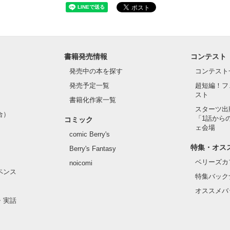
書籍発売情報
コンテスト
発売中の本を探す
コンテスト
発売予定一覧
超短編！フ
スト
書籍化作家一覧
スターツ出
合）
「1話から
コミック
ェ会場
comic Berry's
特集・オス
Berry's Fantasy
ベリーズカ
noicomi
ペンス
特集バック
オススメバ
・実話