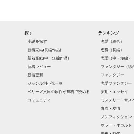
探す
ランキング
小説を探す
恋愛（総合）
新着完結(長編作品)
恋愛（長編）
新着完結(中・短編作品)
恋愛（中・短編）
新着レビュー
ファンタジー（総
新着更新
ファンタジー
ジャンル別小説一覧
恋愛ファンタジー
ベリーズ文庫の原作が無料で読める
実用・エッセイ
コミュニティ
ミステリー・サス
青春・友情
ノンフィクション
ホラー・オカルト
歴史・時代