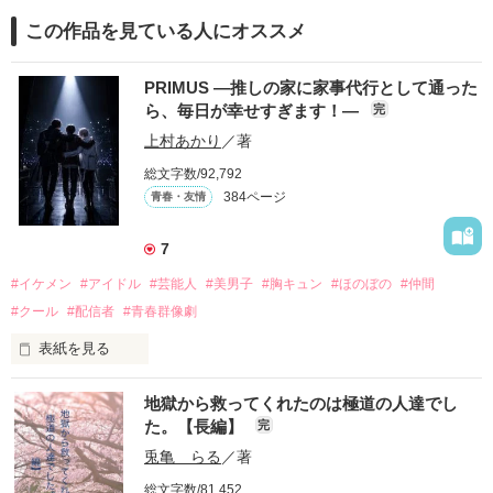
この作品を見ている人にオススメ
PRIMUS ―推しの家に家事代行として通った
ら、毎日が幸せすぎます！―
完
上村あかり
／著
総文字数/92,792
384ページ
青春・友情
7
#イケメン
#アイドル
#芸能人
#美男子
#胸キュン
#ほのぼの
#仲間
#クール
#配信者
#青春群像劇
表紙を見る
推しは画面の向こうにいるはずだったのに、仕事先で毎日会っ
地獄から救ってくれたのは極道の人達でし
ています。

た。【長編】
完
不器用でも努力を諦めない赤。

兎亀 らる
／著
無口で頼れる黒。

総文字数/81,452