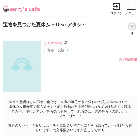
ログイン
メニュー
宝物を見つけた夏休み ～Dear アタシ～
0
はるか未歩
／著
青春・友情
作品情報
東京で塾講師との不倫に傷付き，奈良の祖母の家に現われた高校1年生のチカ。
夏休みを祖母宅で暮らすチカの前に現われた中学2年生のカズマは恐ろしく喋る
男の子。 傷付いていたチカの心を癒してくれるのは，皆のチカへの想い…。
☆*:・°★:*:・°
青春のリセットも良いよね！チカに出会い皆さんにもそう思っていただけたら嬉
しいです(^-^)文字数多いですが宜しくです★