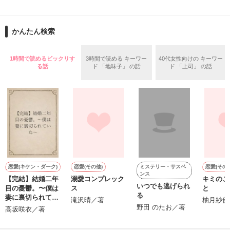
『ねぇ、恋カレーって知ってる？』

『──が居てくれたから俺たちは·····』

──『ん？　恋カレー？』

かんたん検索
『うん。恋カレーを100回たべたら、好きな人が自分のこと好
きになっちゃうんだって』

両親から虐待を受け感情を知らない女の子と

1時間で読めるビックリす
3時間で読める キーワー
40代女性向けの キーワー
る話
ド 「地味子」 の話
ド 「上司」 の話
これは好きなアイツに好きだよって言えない、臆病な私の初恋
その女の子に感情を教える極道達との物語。

と恋のおまじないの話。

泣き方も、笑い方も、助けの求め方も、何も知らなかった。

※表紙はフリー素材です。コンテスト用に既存作を改稿しまし
でもみんなが教えてくれた。

た。
ミステリー・サスペ
恋愛(キケン・ダーク)
恋愛(その他)
恋愛(その他
ンス
作品を読む
【完結】結婚二年
溺愛コンプレック
キミのこ
『"愛してるよ"』

いつでも逃げられ
目の憂鬱。〜僕は
ス
と
る
妻に裏切られてい
滝沢晴／著
柚月紗優
た〜
野田 のたお／著
高坂咲衣／著
感動のラスト──
