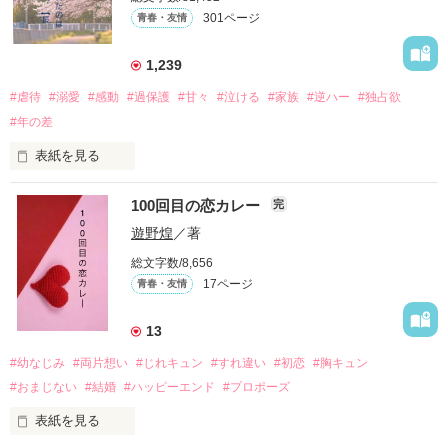
天才肌で笑顔が眩しい白。

301ページ
青春・友情
三人の姿に勇気をもらい、「私も一歩踏み出してみたい」と思
えるようになった。

1,239
#虐待
#溺愛
#感動
#過保護
#甘々
#泣ける
#家族
#逆ハー
#独占欲
#年の差
　　　恋、友情、夢、そして成長。

　　　　笑って、ときどき泣ける。

表紙を見る
　　　　　　〜青春群像劇〜

100回目の恋カレー
完
｢全部あんたのせいよ｣

『──のせいじゃないよ』

遊野煌
／著
総文字数/8,656
17ページ
青春・友情
｢なんであんたが生きてんのよ｣

作品を読む
『生きていてくれてありがとう』

13
#幼なじみ
#両片想い
#じれキュン
#すれ違い
#初恋
#胸キュン
｢あんたなんか産まなきゃ良かった｣

『産まれてきてくれてありがとう』

#おまじない
#結婚
#ハッピーエンド
#プロポーズ
表紙を見る
｢あんたさえ居なければ·····｣
