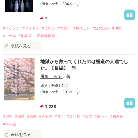
384ページ
青春・友情
7
#イケメン
#アイドル
#芸能人
#美男子
#胸キュン
#ほのぼの
#仲間
#クール
#配信者
#青春群像劇
表紙を見る
推しは画面の向こうにいるはずだったのに、仕事先で毎日会っ
地獄から救ってくれたのは極道の人達でし
ています。

た。【長編】
完
不器用でも努力を諦めない赤。

兎亀 らる
／著
無口で頼れる黒。

総文字数/81,452
天才肌で笑顔が眩しい白。

301ページ
青春・友情
三人の姿に勇気をもらい、「私も一歩踏み出してみたい」と思
えるようになった。

1,238
#虐待
#溺愛
#感動
#過保護
#甘々
#泣ける
#家族
#逆ハー
#独占欲
#年の差
　　　恋、友情、夢、そして成長。

　　　　笑って、ときどき泣ける。

表紙を見る