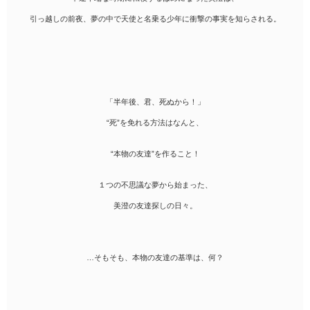
引っ越しの前夜、夢の中で天使と名乗る少年に衝撃の事実を知らされる。
「半年後、君、死ぬから！」
“死”を免れる方法はなんと、
“本物の友達”を作ること！
１つの不思議な夢から始まった、
美澄の友達探しの日々。
…そもそも、本物の友達の基準は、何？