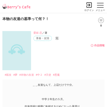
ログイン
メニュー
本物の友達の基準って何？！
0
愛姫 恋
／著
青春・友情
完
作品情報
#親友
#夢
#本物の友達
#中２
#天使
#悪魔
＿＿友達なんて、上辺だけで十分。
中学２年生の５月。
中途半端な時期に転校するはめになった美澄は、