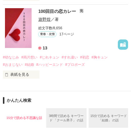
　　　　　　〜青春群像劇〜

100回目の恋カレー
完
｢全部あんたのせいよ｣

『──のせいじゃないよ』

遊野煌
／著
総文字数/8,656
17ページ
青春・友情
｢なんであんたが生きてんのよ｣

作品を読む
『生きていてくれてありがとう』

13
#幼なじみ
#両片想い
#じれキュン
#すれ違い
#初恋
#胸キュン
｢あんたなんか産まなきゃ良かった｣

『産まれてきてくれてありがとう』

#おまじない
#結婚
#ハッピーエンド
#プロポーズ
表紙を見る
｢あんたさえ居なければ·····｣

『ねぇ、恋カレーって知ってる？』

『──が居てくれたから俺たちは·····』

──『ん？　恋カレー？』

かんたん検索
『うん。恋カレーを100回たべたら、好きな人が自分のこと好
きになっちゃうんだって』

両親から虐待を受け感情を知らない女の子と

3時間で読める キーワー
15分で読める キーワード
15分で読める不思議な話
ド 「クール男子」 の話
「結婚」 の話
これは好きなアイツに好きだよって言えない、臆病な私の初恋
その女の子に感情を教える極道達との物語。

と恋のおまじないの話。
