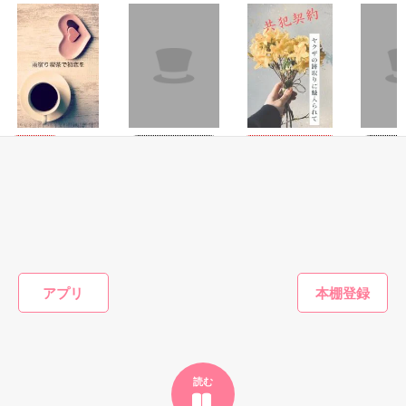
泣き方も、笑い方も、助けの求め方も、何も知らなかった。

※表紙はフリー素材です。コンテスト用に既存作を改稿しまし
でもみんなが教えてくれた。

た。
ミステリー・サスペ
ミステリ
恋愛(純愛)
恋愛(キケン・ダーク)
ンス
ンス
作品を読む
雨宿り喫茶で初恋
共犯契約〜ヤクザ
『"愛してるよ"』

―罪―
あたしヤ
を
の跡取りに魅入ら
はポリ公
れて〜
新井夕花／著
遊野煌／著
Dr.ﾛﾎﾞｯ
景佳／著
感動のラスト──

もっと見る
かんたん検索の条件を変える
アプリ
野いちご

読む
ジャンル別 最高1位！
