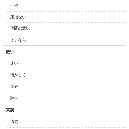
不穏
屈指ない
仲間の意味
さよなら。
救い
迷い
懐かしく
集結
輝神
真実
過去Ⅲ