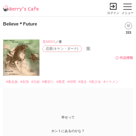
ログイン
メニュー
Believe＊Future
333
黒NEKO
／著
恋愛(キケン・ダーク)
完
作品情報
#暴走族
#友情
#元姫
#裏切り
#真実
#仲間
#過去
#美少女
#イケメン
幸せって
ホントにあるのかな？