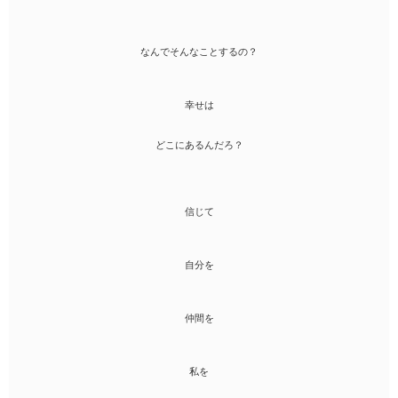
なんでそんなことするの？
幸せは
どこにあるんだろ？
信じて
自分を
仲間を
私を