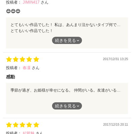
投稿者：
JIMIN417
さん
😊😊😊
とてもいい作品でした！ 私は、あんまり泣かないタイプ何ですが、初めてケータイ小説で泣いてしまいました。 それぐらい、とても良い作品です。
とてもいい作品でした！
私は、あんまり泣かないタイプ何ですが、初めてケータイ小説で
続きを見る
泣いてしまいました。
それぐらい、とても良い作品です。
2017/12/31 13:25
投稿者：
春凜
さん
感動
季節が過ぎ、お姫様が幸せになる。 仲間がいる。友達がいる。 それだけで強くなれる。 未来がこんなに幸せならば、今までの試練は当たり前なのかなと思う。 これからも、幸せを信じて。仲間を信じて。友達を信じて。 自分を、未来を信じて。 強く生きる。 とても感動的でした。 結愛が幸せになって、良かったなと思います。 これからも、頑張ってください！
続きを見る
季節が過ぎ、お姫様が幸せになる。
2017/12/15 20:11
仲間がいる。友達がいる。
投稿者：
妃那魅
さん