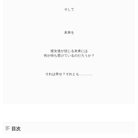
そして
未来を
彼女達が信じる未来には
何が待ち受けているのだろうか？
それは幸せ？それとも…………
目次