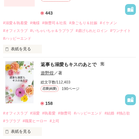
それから約十二年後。

443
過去の傷から、二度と会いたくないと思っていた哲平に

#溺愛＆執着愛
#俺様
#御曹司＆社長
#身ごもり＆妊娠
#イケメン
運命のような再会を果たす。

#オフィスラブ
#いちゃいちゃ＆ラブラブ
#虐げられヒロイン
#ワンナイト
そして、ひょんなことから

#ハッピーエンド
酔った勢いで一夜を共にしてしまった。

表紙を見る
さらに、美桜が初めてだと知った哲平は

『責任をとる、結婚しよう』と真っ直ぐに告げてきた。

　おかしな噂を流されて前の職場でうまくいかなかった梅田美
戸惑う美桜とは裏腹に、好きという気持ちを隠すことなく

返事も溺愛もキスのあとで
完
桜は、海外で傷心旅行をしていたところ、日本人美青年と出会
甘やかしてくる。

い、酒の勢いもあり一夜限りの関係となる。

遊野煌
／著
　帰国後、美桜は新しい職場でワンナイトした美青年と再会。
そんなある日、哲平は美桜がストーカー被害に

総文字数/112,403
なんと彼の正体は、とある財閥御曹司にも関わらず、一族を離
遭っていることを知る。

190ページ
恋愛(純愛)
れて起業した新進気鋭の実業家、社内でも冷徹だと評判な社長
美桜を守るため、哲平は同居を提案してきて――。

――御影恭司その人だったのだ――！

　なぜか恭司から飼い猫の世話係を命じられた美桜は、猫の世
158
話を口実にしばしば呼び出された上、二人はいわゆる身体だけ
夏木美桜(なつきみお)

#オフィスラブ
#溺愛
#執着愛
#御曹司
#ハッピーエンド
#結婚
#独占欲
✕

#ラブラブ
#職業ヒーロー
#上司
鳴海哲平 (なるみてっぺい)

表紙を見る
作品を読む