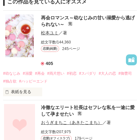
この作品を見ている人にオススメ
再会ロマンス～幼なじみの甘い溺愛から逃げ
られない～
完
松本ユミ
／著
総文字数/144,360
245ページ
恋愛(純愛)
405
#幼なじみ
#溺愛
#再会
#両片想い
#初恋
#スパダリ
#大人の恋
#御曹司
#独占欲
#ハッピーエンド
表紙を見る
冷徹なエリート社長はセフレな私を一途に愛
して孕ませたい
完
幼なじみの哲平に淡い恋心を抱いていた美桜。

おうぎまちこ（あきたこまち）
／著
しかし、ある出来事をきっかけに二人の関係は壊れてしまう。

総文字数/207,975
関係修復もできないまま、美桜は両親の離婚によって

179ページ
恋愛(オフィスラブ)
引っ越すことになり、哲平とも離れ離れになった。
