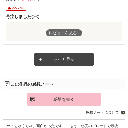
ネタバレ
それだけで強くなれる。
号泣しました(><)
未来がこんなに幸せならば、今までの試練は当たり前なのかなと
完結おめでとうございます！私は、初めてこの作品を読んだので
思う。
レビューを見る
すが、とても感動しました(T^T)
結愛ちゃんが、最後に幸せになって良かったです！最終的には、
空輝が目を覚まして良かったです。
これからも、幸せを信じて。仲間を信じて。友達を信じて。
今でも、涙がとまりません(><)
色々な作品を読んできましたが、ここまで感動、号泣した作品は
もっと見る
初めてです。
自分を、未来を信じて。
これからも頑張ってください！
この作品の感想ノート
強く生きる。
感想を書く
感想ノートについて
めっちゃくちゃ、面白かったです！ もう！感度のパレードで最後