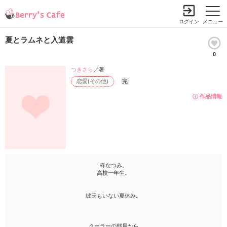
ログイン
メニュー
夏とラムネと入道雲
0
つきさら
／著
恋愛(その他)
完
作品情報
柊なつみ。
高校一年生。
彼氏もいない夏休み。
クーラーの部屋から