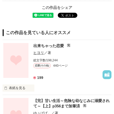
この作品をシェア
この作品を見ている人にオススメ
出来ちゃった恋愛
完
ヒヨリ
／著
総文字数/198,244
440ページ
恋愛(その他)
199
表紙を見る
友達だったチャラ男…

【完】甘い生活～危険な幼なじみに溺愛され
て～【上】p356まで加筆済
完
友達だったアイツ…

ゆぅぱぱ。
／著