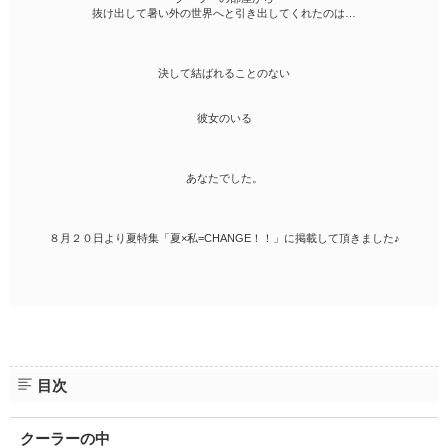
抜け出して暑い外の世界へと引き出してくれたのは…
決して結ばれることのない
彼女のいる
あなたでした。
８月２０日より夏特集「夏×私=CHANGE！！」に掲載して頂きました♪
目次
クーラーの中