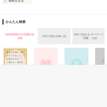
友達から家族へ…そして…

イケメン意地悪男

表紙を見る
国立  光弥＜クニタチ  コウヤ＞

ちょこっとだけヒヨリの経験を元に思い付いた作品です。

かんたん検索
「ねぇ、痛いことしない？」

「同じ家に二人きりって、なんか興奮し

だけど完璧にフィクションです。（笑）

ねぇ？」

「気持ちいいことしかしないよ」

40代女性向けの元気が出
30分で読める キーワード
いつもみたいにテンション高めです。

15分で読める怖い話
る話
「溺愛」 の話
だからほら安心して

ピュアな純情乙女

ぼくの腕の中においで

椎名  恋那＜シイナ  レンナ＞

‡‥+‥+‥+‥+‥+‥‡

「へっ……、変態！」

作品を読む
ぼくとベッドで

‡‥+‥+‥+‥+‥+‥‡

.*°☆・+。.*°☆・+。.*°

ファンタジー
恋愛(純愛)
青春・友情
その他
限界王子様に「構
魔女の弟子のまあ
さよなら異邦人
雪の華、
「まいったな。ハマりそう」

ってくれないと、
まあ楽しい２度目
り、君ヲ
＼幼なじみと激甘同居生活START★／

稲葉禎和／著
女遊びするぞ！」
の人生
SHIRO
未成年バーテン

と脅され、塩対応
待鳥園子／著
らな／著
茅島幹生
