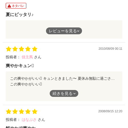
ネタバレ
夏にピッタリ♪
いつもと変わらない夏休み…になるはずだった
レビューを見る
ある日出会った男の子は、遠距離恋愛中の彼女がいる人でした
2010/08/09 00:11
夏にピッタリな、短いけど爽やかなラブストーリーです
投稿者：
佳主馬
さん
爽やかキュン
この爽やかがいい キュンときました〜 夏休み無駄に過ごさないよーに……したら爽やかに恋もみつかるのかなぁ
この爽やかがいい
キュンときました〜
続きを見る
夏休み無駄に過ごさないよーに……したら爽やかに恋もみつかる
のかなぁ
2008/09/15 12:20
投稿者：
はなぶさ
さん