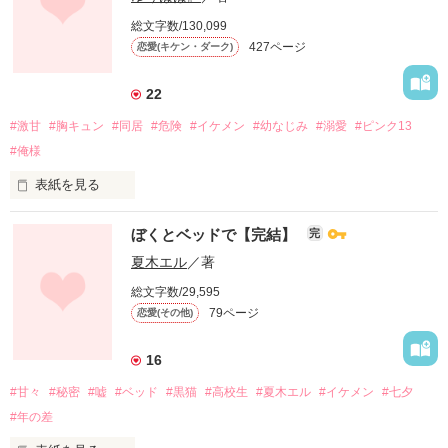
総文字数/130,099
一夜の過ちで子どもができました。

427ページ
恋愛(キケン・ダーク)
22
「金…ねぇな…」

#激甘
#胸キュン
#同居
#危険
#イケメン
#幼なじみ
#溺愛
#ピンク13
「友達の子なんか産めるわけがない…」

#俺様
表紙を見る
若いふたりは明るい未来を掴めるのか!!

ぼくとベッドで【完結】
完
「お母さんね、ちょっとパパと

夏木エル
／著
旅行に行ってくるから」

総文字数/29,595
「認めるわけないだろ」

79ページ
恋愛(その他)
その一言から始まった、

幼なじみとの同居生活。

16
父の反対、ふたりの葛藤と努力

#甘々
#秘密
#嘘
#ベッド
#黒猫
#高校生
#夏木エル
#イケメン
#七夕
10代での妊娠、結婚、出産

.*°☆・+。.*°☆・+。.*°

#年の差