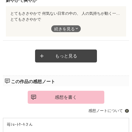
鮮やかで爽やか
とてもささやかで 何気ない日常の中の、 人の気持ちが動く一瞬を とても鮮やかにつかみとる方だなあと、 感動しました。 爽やかで、でも深くて 読み終えて元気になるような、 すごく前向きな気持ちに させてもらえる作品です。 ちいさくても 出会いって大切なんですね。
とてもささやかで
何気ない日常の中の、
続きを見る
人の気持ちが動く一瞬を
とても鮮やかにつかみとる方だなあと、
感動しました。
爽やかで、でも深くて
もっと見る
読み終えて元気になるような、
すごく前向きな気持ちに
させてもらえる作品です。
この作品の感想ノート
ちいさくても
出会いって大切なんですね。
感想を書く
感想ノートについて
苺ｼｮｰﾄｹｰｷさん