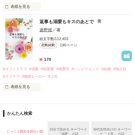
表紙を見る
さらに、美桜が初めてだと知った哲平は

『責任をとる、結婚しよう』と真っ直ぐに告げてきた。

　おかしな噂を流されて前の職場でうまくいかなかった梅田美
戸惑う美桜とは裏腹に、好きという気持ちを隠すことなく

返事も溺愛もキスのあとで
完
桜は、海外で傷心旅行をしていたところ、日本人美青年と出会
甘やかしてくる。

い、酒の勢いもあり一夜限りの関係となる。

遊野煌
／著
　帰国後、美桜は新しい職場でワンナイトした美青年と再会。
そんなある日、哲平は美桜がストーカー被害に

総文字数/112,403
なんと彼の正体は、とある財閥御曹司にも関わらず、一族を離
遭っていることを知る。

190ページ
恋愛(純愛)
れて起業した新進気鋭の実業家、社内でも冷徹だと評判な社長
美桜を守るため、哲平は同居を提案してきて――。

――御影恭司その人だったのだ――！

　なぜか恭司から飼い猫の世話係を命じられた美桜は、猫の世
170
話を口実にしばしば呼び出された上、二人はいわゆる身体だけ
夏木美桜(なつきみお)

#オフィスラブ
#溺愛
#執着愛
#御曹司
#ハッピーエンド
#結婚
#独占欲
✕

#ラブラブ
#職業ヒーロー
#上司
鳴海哲平 (なるみてっぺい)

表紙を見る
作品を読む
止まっていたはずの二人の時間が、再び動き出す。

舞川雛子（26）は大手お菓子メーカー、三日月製菓コーポレー
再会から始まる、溺愛ラブ。

ションの企画戦略室で働いている。

また雛子には2年前から付き合いはじめ、半年前から同棲を始
2026.6.5～2026.7.25

かんたん検索
めた、同期で恋人の石垣守（26）がいるのだが、後輩の姫原由
羅（24）との浮気が発覚した上、いつのまにか元カノにされて
いた。

15分で読める キーワード
30代女性向けの キーワー
じっくり読める切ない話
守と由羅から『便利屋雛子』と馬鹿にされ、一人こっそり泣い
「溺愛」 の話
ド 「上司」 の話