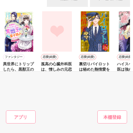
＊以前、公開していた話の改稿版です＊

ていた雛子に、企画戦略室の上司である雪瀬鷹哉（29）が
『──俺と結婚してくれないか』といきなりプロポーズをしてき
た上、同居まで提案してきて──？

鷹哉『宜しくな、俺の雛子』🦅

雛子『俺の……ひぃ、雛子？！！！』🐥

作品を読む
シゴデキで冷徹な上司が見せる素顔は、なぜか想像以上に甘く
て……🐥💓🦅

ファンタジー
恋愛(純愛)
恋愛(純愛)
恋愛(純愛)
異世界にトリップ
孤高の心臓外科医
裏切りパイロット
ハイスぺ
※表紙も作中使用の画像も全てフリー素材です。

したら、黒獣王の
は、憎しみの元恋
は秘めた熱情愛を
医は強が
※執筆期間2026.6.3〜7.20完結です。　

専属菓子職人にな
人を熱情で囲い込
ママと息子に解き
一途に追
※他サイトさんにて恋愛トレンド1位でした〜良かったら読ん
りました
む
放つ【極上の悪い
放さない
白石まと／著
森野じゃむ／著
皐月なおみ／著
砂川雨路
で頂けると嬉しいです。
男シリーズ】
もっと見る
作品を読む
かんたん検索の条件を変える
アプリ