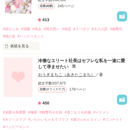
245ページ
恋愛(純愛)
413
#幼なじみ
#溺愛
#再会
#両片想い
#初恋
#スパダリ
#大人の恋
#御曹司
#独占欲
#ハッピーエンド
表紙を見る
冷徹なエリート社長はセフレな私を一途に愛
して孕ませたい
完
幼なじみの哲平に淡い恋心を抱いていた美桜。

おうぎまちこ（あきたこまち）
／著
しかし、ある出来事をきっかけに二人の関係は壊れてしまう。

総文字数/207,975
関係修復もできないまま、美桜は両親の離婚によって

179ページ
恋愛(オフィスラブ)
引っ越すことになり、哲平とも離れ離れになった。

それから約十二年後。

450
過去の傷から、二度と会いたくないと思っていた哲平に

#溺愛＆執着愛
#俺様
#御曹司＆社長
#身ごもり＆妊娠
#イケメン
運命のような再会を果たす。

#オフィスラブ
#いちゃいちゃ＆ラブラブ
#虐げられヒロイン
#ワンナイト
そして、ひょんなことから

#ハッピーエンド
酔った勢いで一夜を共にしてしまった。
