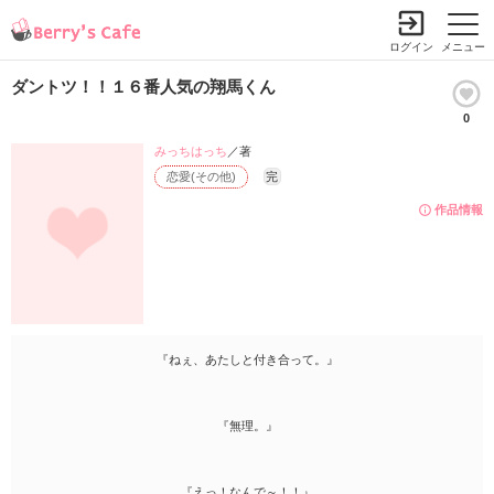
ログイン
メニュー
ダントツ！！１６番人気の翔馬くん
0
みっちはっち
／著
恋愛(その他)
完
作品情報
『ねぇ、あたしと付き合って。』
『無理。』
『えっ！なんで～！！』