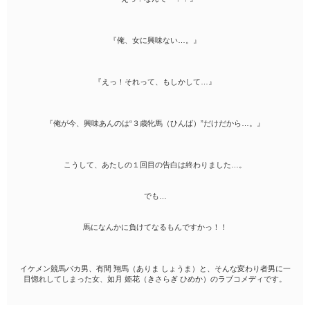
『俺、女に興味ない…。』
『えっ！それって、もしかして…』
『俺が今、興味あんのは“３歳牝馬（ひんば）”だけだから…。』
こうして、あたしの１回目の告白は終わりました…。
でも…
馬になんかに負けてなるもんですかっ！！
イケメン競馬バカ男、有間 翔馬（ありま しょうま）と、そんな変わり者男に一
目惚れしてしまった女、如月 姫花（きさらぎ ひめか）のラブコメディです。