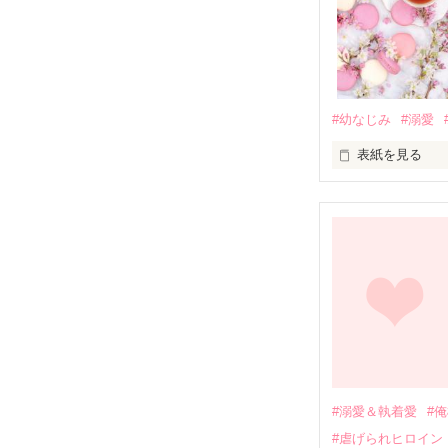
#幼なじみ
#溺愛
表紙を見る
幼なじみの哲平
しかし、ある出
関係修復もでき
引っ越すことに
それから約十二
過去の傷から、
運命のような再
#溺愛＆執着愛
#
そして、ひょん
#虐げられヒロイン
酔った勢いで一