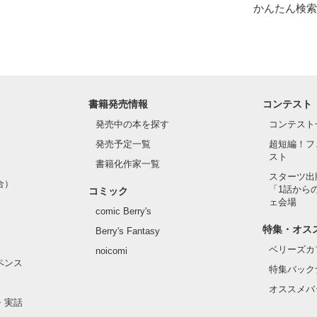
かんたん検索
書籍発売情報
コンテスト
発売中の本を探す
コンテスト
発売予定一覧
超短編！フ
スト
書籍化作家一覧
スターツ出
合）
「1話から
コミック
ェ会場
comic Berry's
特集・オス
Berry's Fantasy
ベリーズカ
noicomi
ペンス
特集バック
オススメバ
・実話