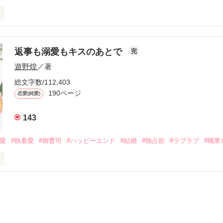
初めてだと知った哲平は

結婚しよう』と真っ直ぐに告げてきた。

流されて前の職場でうまくいかなかった梅田美桜は、海外で傷心旅行を
裏腹に、好きという気持ちを隠すことなく

年と出会い、酒の勢いもあり一夜限りの関係となる。



は新しい職場でワンナイトした美青年と再会。なんと彼の正体は、とあ
返事も溺愛もキスのあとで
完
族を離れて起業した新進気鋭の実業家、社内でも冷徹だと評判な社長―
哲平は美桜がストーカー被害に

遊野煌
／著
―！

を知る。

ら飼い猫の世話係を命じられた美桜は、猫の世話を口実にしばしば呼び
、哲平は同居を提案してきて――。

総文字数/112,403
190ページ
恋愛(純愛)
みお)

143
作品を読む
みてっぺい)

溺愛
#執着愛
#御曹司
#ハッピーエンド
#結婚
#独占欲
#ラブラブ
#職業
ずの二人の時間が、再び動き出す。

、溺愛ラブ。

）は大手お菓子メーカー、三日月製菓コーポレーションの企画戦略室で働
7.25

年前から付き合いはじめ、半年前から同棲を始めた、同期で恋人の石垣守
姫原由羅（24）との浮気が発覚した上、いつのまにか元カノにされてい
便利屋雛子』と馬鹿にされ、一人こっそり泣いていた雛子に、企画戦略
）が『──俺と結婚してくれないか』といきなりプロポーズをしてきた上
ていた話の改稿版です＊
