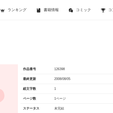
ランキング
書籍情報
コミック
コ
作品番号
126398
最終更新
2008/08/05
総文字数
1
ページ数
1ページ
ステータス
未完結