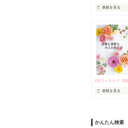
表紙を見る
さらに、美桜が
『責任をとる、
　おかしな噂を
戸惑う美桜とは
ろ、日本人美青
甘やかしてくる。
　帰国後、美桜
も関わらず、一
そんなある日、
人だったのだ―
遭っていること
　なぜか恭司か
美桜を守るため
夏木美桜(なつき
✕

鳴海哲平 (なる
#オフィスラブ
#
止まっていたは
表紙を見る
再会から始まる
舞川雛子（26
2026.6.5～2026.
また雛子には2
のだが、後輩の
守と由羅から『
かんたん検索
雪瀬鷹哉（29
＊以前、公開し