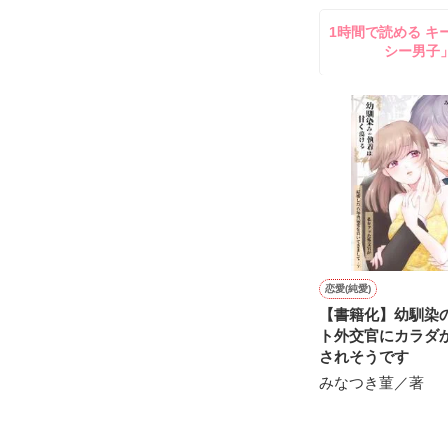
してきて──？

1時間で読める キ
鷹哉『宜しくな、
シー男子
雛子『俺の……
シゴデキで冷徹な
※表紙も作中使
※執筆期間2026
※他サイトさん
恋愛(純愛)
【書籍化】幼馴染
ト外交官にカラダ
されそうです
みなつき菫／著