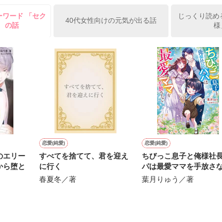
ーワード 「セク
じっくり読める
俺の雛子』🦅

40代女性向けの元気が出る話
」 の話
様
ひぃ、雛子？！！！』🐥

上司が見せる素顔は、なぜか想像以上に甘くて……🐥💓🦅

作品を読む
用の画像も全てフリー素材です。

.6.3〜7.20完結です。　

にて恋愛トレンド1位でした〜良かったら読んで頂けると嬉しいです。
作品を読む
恋愛(純愛)
恋愛(純愛)
のエリー
すべてを捨てて、君を迎え
ちびっこ息子と俺様社
から堕と
に行く
パは最愛ママを手放さ
春夏冬／著
葉月りゅう／著