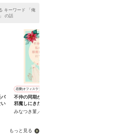
 キーワード 「俺
」 の話
恋愛(オフィスラブ)
ファンタジー
恋愛(純愛)
恋愛(その他)
長パ
不仲の同期が、私の婚活を
限界王子様に「構ってくれ
世界くんのタカラモノ
【完】アニキ、
ない
邪魔しにきた件について！
ないと、女遊びするぞ！」
ス
遊野煌／著
と脅され、塩対応令嬢は
みなつき菫／著
加藤しおり／著
「お好きにどうぞ」と悪気
待鳥園子／著
なくオーバーキルする。
もっと見る