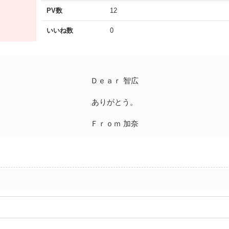
PV数
12
いいね数
0
Ｄｅａｒ 智広
ありがとう。
Ｆｒｏｍ 加奈