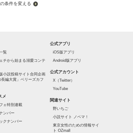
の条件を変える
公式アプリ
一覧
iOS版アプリ
ェチから始まる溺愛コンテ
Android版アプリ
公式アカウント
版小説投稿サイト合同企画
の長編大賞」ベリーズカフ
X（Twitter）
YouTube
スメ
関連サイト
フェ特別連載
野いちご
ナンバー
小説サイト ノベマ！
ックナンバー
東京女性のための情報サイ
ト OZmall