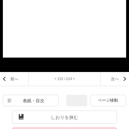
前へ
次へ
< 152 / 224 >
表紙・目次
しおりを挟む