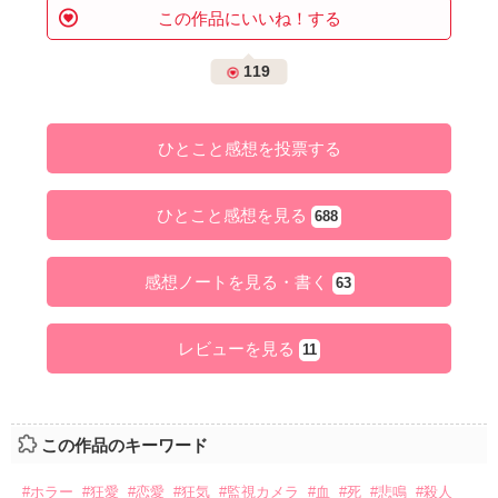
この作品にいいね！する
119
ひとこと感想を投票する
ひとこと感想を見る
688
感想ノートを見る・書く
63
レビューを見る
11
この作品のキーワード
#ホラー
#狂愛
#恋愛
#狂気
#監視カメラ
#血
#死
#悲鳴
#殺人