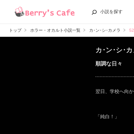
小説を探す
トップ
ホラー・オカルト小説一覧
カ･ン･シ･カメラ
5
カ･ン･シ･
順調な日々
翌日、学校へ向か
「純白！」