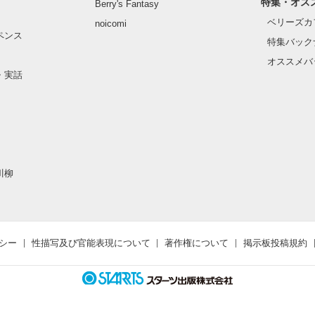
特集・オス
Berry's Fantasy
ベリーズカ
noicomi
ペンス
特集バック
オススメバ
・実話
川柳
シー
性描写及び官能表現について
著作権について
掲示板投稿規約