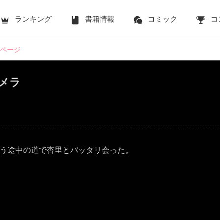
ランキング
書籍情報
コミック
コ
2ページ
カメラ
う途中の道で杏里とバッタリ会った。