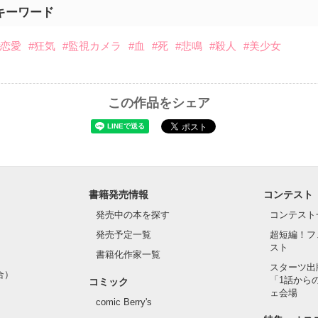
キーワード
#恋愛
#狂気
#監視カメラ
#血
#死
#悲鳴
#殺人
#美少女
この作品をシェア
書籍発売情報
コンテスト
発売中の本を探す
コンテスト
発売予定一覧
超短編！フ
スト
書籍化作家一覧
スターツ出
合）
「1話から
コミック
ェ会場
comic Berry's