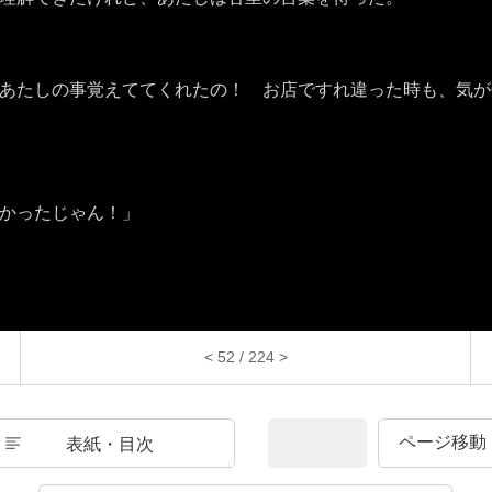
あたしの事覚えててくれたの！ お店ですれ違った時も、気が
かったじゃん！」
< 52 / 224 >
表紙・目次