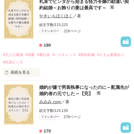
札束でビンタから始まる怪力令嬢の勘違い契
約結婚～お飾りの妻は最高です～
完
やきいもほくほく
／著
総文字数/115,225
216ページ
ファンタジー
190
#主人公最強
#溺愛
#裏社会
#バイオレンス
#契約結婚
#ざまぁ要素あり
#札束ビンタ
表紙を見る
かつては英雄と呼ばれた父は事業で失敗ばかり。

婚約が嫌で男装執事になったのに～配属先が
そのせいで極貧生活を送るオリヴィア・ディルムーンは、母が
婚約者の元でした～【完】
完
倒れたことをきっかけに娼婦になり稼ごうと屋敷を飛び出し
た。

みみみ.com
／著
娼館（たぶん）の店主は札束でビンタしてくる謎の男。

総文字数/124,139
金と引き換えに雇われたと思いきや……契約結婚だった！？

278ページ
ファンタジー
裏社会を牛耳るロベールは仮面をつけており、謎が多いが幸せ
な結婚生活を満喫中。

そこでロベールを慕うアリスに一方的に敵視され、嫌がらせを
170