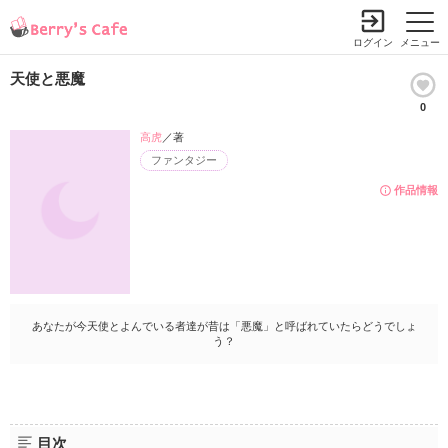
ログイン
メニュー
天使と悪魔
0
高虎
／著
ファンタジー
作品情報
あなたが今天使とよんでいる者達が昔は「悪魔」と呼ばれていたらどうでしょ
う？
目次