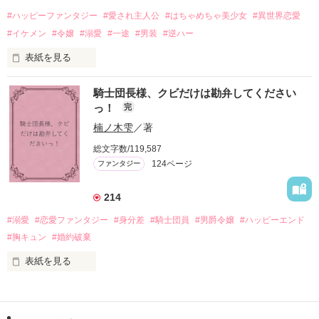
受けるもオリヴィアには効果なし。

#ハッピーファンタジー
#愛され主人公
#はちゃめちゃ美少女
#異世界恋愛
勘違いから始まる初夜騒動に危険ばかりの血まみれ新婚生活。

#イケメン
#令嬢
#溺愛
#一途
#男装
#逆ハー
次第にロベールはオリヴィアを気にかけるように……？

表紙を見る
「この金が欲しければ、俺の言うことに従え」

「──はい、喜んで！」

騎士団長様、クビだけは勘弁してください
出会いは最悪、結婚生活は最高……？

＼異世界ラブコメ×ハッピーファンタジー／

っ！
完
愛を知らない公爵と天然怪力令嬢の溺愛バイオレンスラブコメ
ディです。

楠ノ木雫
／著
「いやっほぉぉおお〜い！！！！」

総文字数/119,587
＊この世界のお金はお札にさせてください。

124ページ
ファンタジー
バンジーした侯爵令嬢の先にいたのは

＊なろう、カクヨム、アルファポリス掲載中
甘いマスクの公爵様の頭上でした

214
「ど、どいてぇぇぇえ！！！！！」

#溺愛
#恋愛ファンタジー
#身分差
#騎士団員
#男爵令嬢
#ハッピーエンド
作品を読む
「…は？」

#胸キュン
#婚約破棄
表紙を見る
そんな最悪の出会いを果たした二人

目が覚めたら、自分の隣に知らない男が眠っていた。
