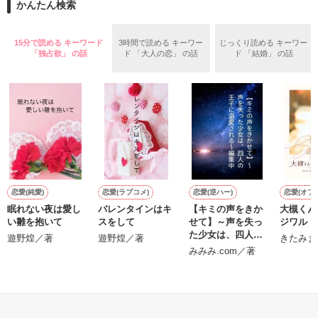
かんたん検索
リリィ・ロゼッタ侯爵令嬢

朝の鍛錬が迫っていて置いていったが……

ふんわりとした淡いピンクの髪に澄んだ水色の瞳

鍛錬後の業務中に遭遇、彼はあの近衛騎士団長だと判明した。

15分で読める キーワード
3時間で読める キーワー
じっくり読める キーワー
透き通るほど白い肌と華奢の手足

「独占欲」 の話
ド 「大人の恋」 の話
ド 「結婚」 の話
お人形のように可愛いらしい見た目とは裏腹に

残念なほどに自由でお気楽なお転婆令嬢

「あの、本当に、何でもしますのでクビだけは……」

「そうだな……黙ってはおいてやろう。だが、何でもするとい
ギル・レイヴン公爵

う言葉は言わないほうがいい」

サラサラとした綺麗な黒髪に綺麗な青色の瞳

あまりにも整った顔は女性たちを引き寄せる

甘い言葉をささやく近衛騎士団長に翻弄されるテレシアの恋物
社交界で圧倒的人気を誇っていた

語が始まる——

表では甘いマスクを被る彼の裏は……

恋愛(純愛)
恋愛(ラブコメ)
恋愛(逆ハー)
恋愛(オフ
眠れない夜は愛し
バレンタインはキ
【キミの声をきか
大槻くん
い雛を抱いて
スをして
せて】～声を失っ
ジワル
た少女は、四人の
空から降ってきたリリィに恋したギルは

遊野煌／著
遊野煌／著
きたみま
┈┈┈┈┈┈┈ ❁ ❁ ❁ ┈┈┈┈┈┈┈┈

王子に溺愛される
国王命令での婚約を申し込む

みみみ.com／著
～編集中
悪魔の近衛騎士団長

とある事情で絶対婚約したくないリリィは

リアム・ロドリエス

そうだ！男装執事として生きていこう！

もっと見る
【修行してきます。私は元気です。】

×
