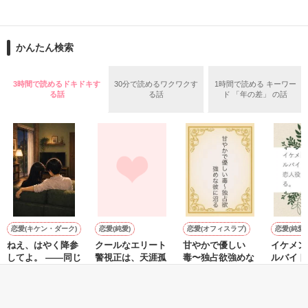
止まっていたはずの二人の時間が、再び動き出す。

舞川雛子（26）は大手お菓子メーカー、三日月製菓コーポレー
再会から始まる、溺愛ラブ。

ションの企画戦略室で働いている。

また雛子には2年前から付き合いはじめ、半年前から同棲を始
2026.6.5～2026.7.25

かんたん検索
めた、同期で恋人の石垣守（26）がいるのだが、後輩の姫原由
羅（24）との浮気が発覚した上、いつのまにか元カノにされて
いた。

3時間で読めるドキドキす
30分で読めるワクワクす
1時間で読める キーワー
守と由羅から『便利屋雛子』と馬鹿にされ、一人こっそり泣い
る話
る話
ド 「年の差」 の話
＊以前、公開していた話の改稿版です＊

ていた雛子に、企画戦略室の上司である雪瀬鷹哉（29）が
『──俺と結婚してくれないか』といきなりプロポーズをしてき
た上、同居まで提案してきて──？

鷹哉『宜しくな、俺の雛子』🦅

雛子『俺の……ひぃ、雛子？！！！』🐥

作品を読む
シゴデキで冷徹な上司が見せる素顔は、なぜか想像以上に甘く
て……🐥💓🦅

恋愛(キケン・ダーク)
恋愛(純愛)
恋愛(オフィスラブ)
恋愛(純愛)
ねえ、はやく降参
クールなエリート
甘やかで優しい
イケメン
※表紙も作中使用の画像も全てフリー素材です。

してよ。 ――同じ
警視正は、天涯孤
毒〜独占欲強めな
ルバイト
※執筆期間2026.6.3〜7.20完結です。　

苗字になっても、
独な期間限定恋人
彼に沼る
恋人役を
※他サイトさんにて恋愛トレンド1位でした〜良かったら読ん
まだ足りない。甘
へと初恋を捧げる
る。
momomo／著
おうぎまちこ（あ
にしのそら／著
楠ノ木雫
で頂けると嬉しいです。
くて焦れったい心
きたこまち）／著
理戦を続ける夫