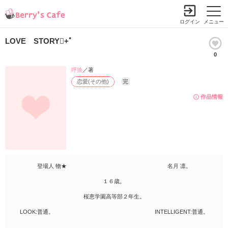
ログイン
メニュー
LOVE STORY+ﾟ
0
呼捺
／著
恋愛(その他)
完
作品情報
登場人 物★ 名月 凛。
１６歳。
桜恵学園高等部２年生。
LOOK:普通。 INTELLIGENT:普通。