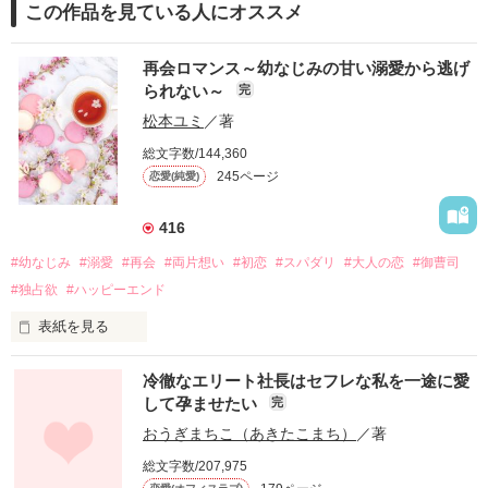
この作品を見ている人にオススメ
再会ロマンス～幼なじみの甘い溺愛から逃げ
られない～
完
松本ユミ
／著
総文字数/144,360
245ページ
恋愛(純愛)
416
#幼なじみ
#溺愛
#再会
#両片想い
#初恋
#スパダリ
#大人の恋
#御曹司
#独占欲
#ハッピーエンド
表紙を見る
冷徹なエリート社長はセフレな私を一途に愛
して孕ませたい
完
幼なじみの哲平に淡い恋心を抱いていた美桜。

おうぎまちこ（あきたこまち）
／著
しかし、ある出来事をきっかけに二人の関係は壊れてしまう。

総文字数/207,975
関係修復もできないまま、美桜は両親の離婚によって
