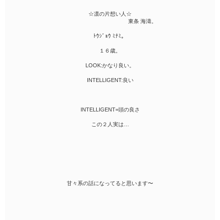
☆凛の片想い人☆
東条 海濤。
ﾄｳｼﾞｮｳ ﾐﾅﾐ。
１６歳。
LOOK:かなり良い。
INTELLIGENT:良い
INTELLIGENT=頭の良さ
この２人実は…
甘々系の話になってると思います〜