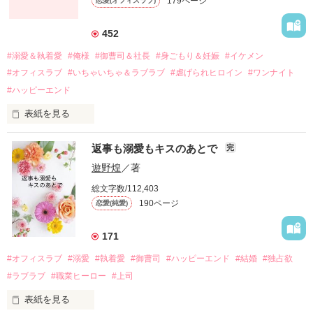
179ページ
恋愛(オフィスラブ)
引っ越すことになり、哲平とも離れ離れになった。

それから約十二年後。

452
過去の傷から、二度と会いたくないと思っていた哲平に

#溺愛＆執着愛
#俺様
#御曹司＆社長
#身ごもり＆妊娠
#イケメン
運命のような再会を果たす。

#オフィスラブ
#いちゃいちゃ＆ラブラブ
#虐げられヒロイン
#ワンナイト
そして、ひょんなことから

#ハッピーエンド
酔った勢いで一夜を共にしてしまった。

表紙を見る
さらに、美桜が初めてだと知った哲平は

『責任をとる、結婚しよう』と真っ直ぐに告げてきた。

　おかしな噂を流されて前の職場でうまくいかなかった梅田美
戸惑う美桜とは裏腹に、好きという気持ちを隠すことなく

返事も溺愛もキスのあとで
完
桜は、海外で傷心旅行をしていたところ、日本人美青年と出会
甘やかしてくる。

い、酒の勢いもあり一夜限りの関係となる。

遊野煌
／著
　帰国後、美桜は新しい職場でワンナイトした美青年と再会。
そんなある日、哲平は美桜がストーカー被害に

総文字数/112,403
なんと彼の正体は、とある財閥御曹司にも関わらず、一族を離
遭っていることを知る。

190ページ
恋愛(純愛)
れて起業した新進気鋭の実業家、社内でも冷徹だと評判な社長
美桜を守るため、哲平は同居を提案してきて――。

――御影恭司その人だったのだ――！

　なぜか恭司から飼い猫の世話係を命じられた美桜は、猫の世
171
話を口実にしばしば呼び出された上、二人はいわゆる身体だけ
夏木美桜(なつきみお)

#オフィスラブ
#溺愛
#執着愛
#御曹司
#ハッピーエンド
#結婚
#独占欲
✕

#ラブラブ
#職業ヒーロー
#上司
鳴海哲平 (なるみてっぺい)

表紙を見る
作品を読む