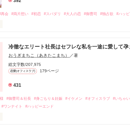
392
#再会
#両片想い
#初恋
#スパダリ
#大人の恋
#御曹司
#独占欲
#ハッ
冷徹なエリート社長はセフレな私を一途に愛して孕
に淡い恋心を抱いていた美桜。

おうぎまちこ（あきたこまち）
／著
来事をきっかけに二人の関係は壊れてしまう。

ないまま、美桜は両親の離婚によって

総文字数/207,975
なり、哲平とも離れ離れになった。

179ページ
恋愛(オフィスラブ)
年後。

431
二度と会いたくないと思っていた哲平に

会を果たす。

俺様
#御曹司＆社長
#身ごもり＆妊娠
#イケメン
#オフィスラブ
#いちゃ
なことから

#ワンナイト
#ハッピーエンド
夜を共にしてしまった。

初めてだと知った哲平は

結婚しよう』と真っ直ぐに告げてきた。

流されて前の職場でうまくいかなかった梅田美桜は、海外で傷心旅行を
裏腹に、好きという気持ちを隠すことなく
