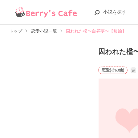
小説を探す
トップ
恋愛小説一覧
囚われた檻〜白昼夢〜【短編】
囚われた檻
恋愛(その他)
完