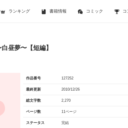
ランキング
書籍情報
コミック
コ
〜白昼夢〜【短編】
作品番号
127252
最終更新
2010/12/26
総文字数
2,270
ページ数
11ページ
ステータス
完結