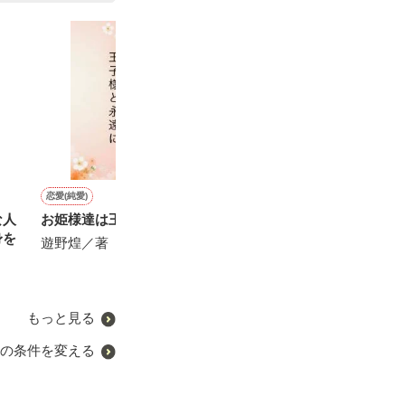
恋愛(純愛)
恋愛(純愛)
恋愛(純愛)
恋愛(純愛)
な人
お姫様達は王子様と永遠に
23時のミャーの大冒険
君と特別な日を過ごす方
結婚から始めま
身を
法 ～長谷川誠の苦悩～
SIDE 蓮〜
遊野煌／著
遊野煌／著
美希みなみ／著
Yabe／著
もっと見る
の条件を変える