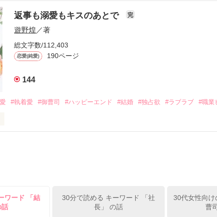
年と出会い、酒の勢いもあり一夜限りの関係となる。



は新しい職場でワンナイトした美青年と再会。なんと彼の正体は、とあ
返事も溺愛もキスのあとで
完
族を離れて起業した新進気鋭の実業家、社内でも冷徹だと評判な社長―
哲平は美桜がストーカー被害に

遊野煌
／著
―！

を知る。

ら飼い猫の世話係を命じられた美桜は、猫の世話を口実にしばしば呼び
、哲平は同居を提案してきて――。

総文字数/112,403
190ページ
恋愛(純愛)
みお)

144
作品を読む
みてっぺい)

溺愛
#執着愛
#御曹司
#ハッピーエンド
#結婚
#独占欲
#ラブラブ
#職業
ずの二人の時間が、再び動き出す。

、溺愛ラブ。

）は大手お菓子メーカー、三日月製菓コーポレーションの企画戦略室で働
7.25

年前から付き合いはじめ、半年前から同棲を始めた、同期で恋人の石垣守
姫原由羅（24）との浮気が発覚した上、いつのまにか元カノにされてい
便利屋雛子』と馬鹿にされ、一人こっそり泣いていた雛子に、企画戦略
）が『──俺と結婚してくれないか』といきなりプロポーズをしてきた上
ていた話の改稿版です＊

ーワード 「結
30分で読める キーワード 「社
30代女性向け
俺の雛子』🦅

の話
長」 の話
曹
ひぃ、雛子？！！！』🐥
