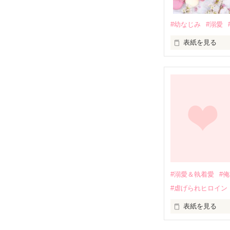
#幼なじみ
#溺愛
表紙を見る
幼なじみの哲平
しかし、ある出
関係修復もでき
引っ越すことに
それから約十二
過去の傷から、
運命のような再
#溺愛＆執着愛
#
そして、ひょん
#虐げられヒロイン
酔った勢いで一
表紙を見る
さらに、美桜が
『責任をとる、
　おかしな噂を
戸惑う美桜とは