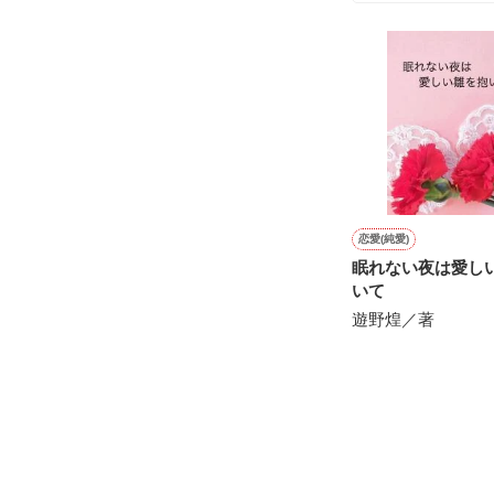
シゴデキで冷徹な
※表紙も作中使
※執筆期間2026
※他サイトさん
恋愛(純愛)
眠れない夜は愛し
いて
遊野煌／著