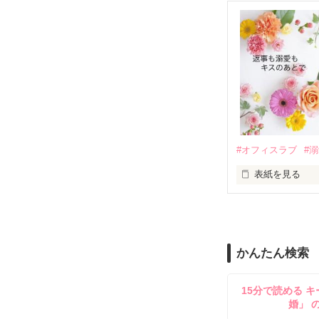
ろ、日本人美青
甘やかしてくる。
　帰国後、美桜
も関わらず、一
そんなある日、
人だったのだ―
遭っていること
　なぜか恭司か
美桜を守るため
夏木美桜(なつき
✕

鳴海哲平 (なる
#オフィスラブ
#
止まっていたは
表紙を見る
再会から始まる
舞川雛子（26
2026.6.5～2026.
また雛子には2
のだが、後輩の
守と由羅から『
かんたん検索
雪瀬鷹哉（29
＊以前、公開し
してきて──？

15分で読める キ
鷹哉『宜しくな、
婚」 
雛子『俺の……