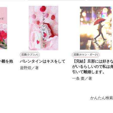
上司が見せる素顔は、なぜか想像以上に甘くて……🐥💓🦅

作品を読む
用の画像も全てフリー素材です。

.6.3〜7.20完結です。　

にて恋愛トレンド1位でした〜良かったら読んで頂けると嬉しいです。
作品を読む
恋愛(ラブコメ)
恋愛(キケン・ダーク)
い雛を抱
バレンタインはキスをして
【完結】旦那には好き
がいるらしいので私は
遊野煌／著
引いて離婚します。
一条 棗／著
かんたん検索