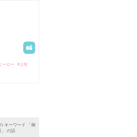
る財閥御曹司に
―御影恭司その
出された上、二
ヒーロー
#上司
いている。

（26）がいる
た。

室の上司である
、同居まで提案
の キーワード 「御
司」 の話