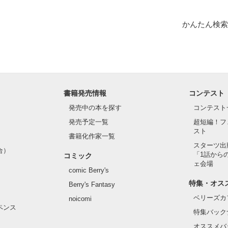
じで書いてますので嫌いなかたは読まない方がよろしいです…。

かんたん検索
リーズ、続編です!!

方は、「俺様彼氏とあたしの関係。」から読んでいただけたらうれしいです
書籍発売情報
コンテスト
発売中の本を探す
コンテスト
作品を読む
発売予定一覧
超短編！フ
スト
書籍化作家一覧
スターツ出
合）
「1話から
コミック
ェ会場
comic Berry's
特集・オス
Berry's Fantasy
ベリーズカ
noicomi
ペンス
特集バック
オススメバ