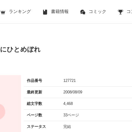
ランキング
書籍情報
コミック
コ
yにひとめぼれ
作品番号
127721
最終更新
2008/08/09
総文字数
4,468
ページ数
33ページ
ステータス
完結