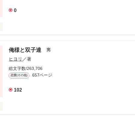


0
初めてなのか。

相手で」

こいいと評判の未有の担任の先生――のはずが……。

俺様と双子達
完
甘く

ヒヨリ
／著
総文字数/263,706
657ページ
恋愛(その他)
酸っぱく

を頼まれた流架(♂)と、妹の担任の二重人格保育士・凛(♂)のマル秘ラブ!
102
★☆★

です。

な方は控えた方がいいです。

!!

次男

を使っている箇所があります。
