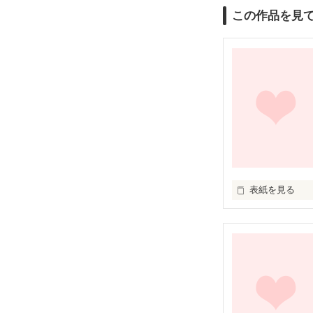
この作品を見
表紙を見る
「明日から未有
事件は突然起こ
何事もないかの
あ、明日からって