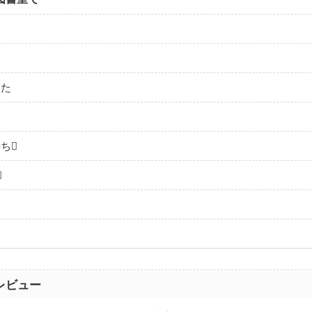
った
ち

レビュー