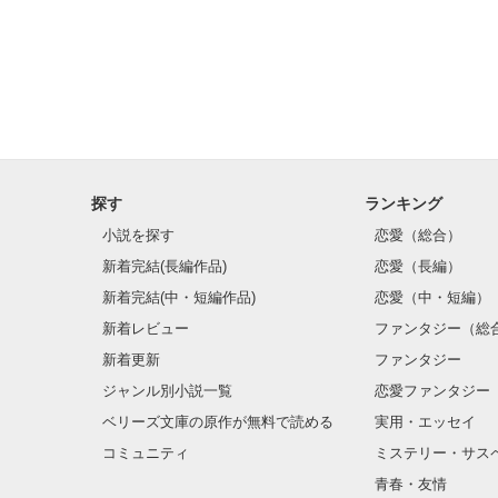
かなり甘々な感
この話しは俺様シ
読んでくださる
探す
ランキング
小説を探す
恋愛（総合）
新着完結(長編作品)
恋愛（長編）
新着完結(中・短編作品)
恋愛（中・短編）
新着レビュー
ファンタジー（総
新着更新
ファンタジー
ジャンル別小説一覧
恋愛ファンタジー
ベリーズ文庫の原作が無料で読める
実用・エッセイ
コミュニティ
ミステリー・サス
青春・友情