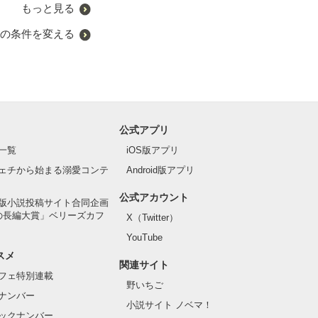
もっと見る
の条件を変える
!!

公式アプリ
一覧
iOS版アプリ
ェチから始まる溺愛コンテ
Android版アプリ
公式アカウント
版小説投稿サイト合同企画
の長編大賞」ベリーズカフ
X（Twitter）
YouTube
スメ
関連サイト
フェ特別連載
野いちご
ナンバー
小説サイト ノベマ！
ックナンバー