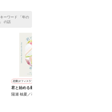
 キーワード 「年の
」 の話
恋愛(オフィスラブ)
恋愛(オフィスラブ)
恋愛(純愛)
恋愛(その他)
君と始める最後の恋
Good day ! 5
クールなアイドルの熱烈ア
トップリーガー
プローチ
まえの未来にト
陽瀬 柚夏／著
葉月まい／著
夜桜つきみ／著
せいとも／著