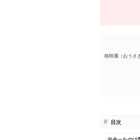
桜咲麗（おうさ
目次
出会ったのは