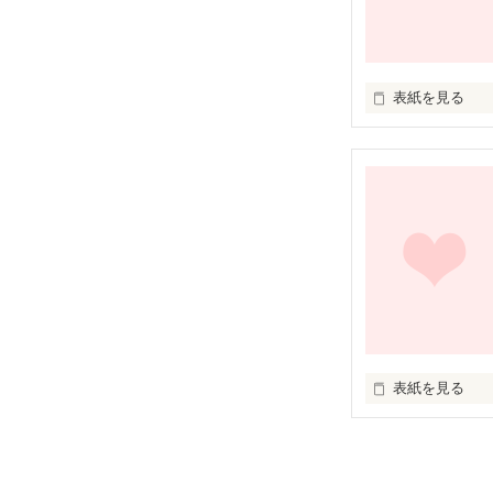
何でおれが――!!
「おまえ、キス
表紙を見る
良かったな俺が
優しくて、かっ
いちごのように
は!?

おまえ誰だよ!!?

レモンのように
突然妹の送り迎え
☆★☆★☆★☆
表紙を見る
“かき氷”

※こちらはＢＬ
苦手な方、嫌い
俺様シリーズ第３段
蓮司と亜香里の
※中に性的表現
天道 蒼斗(ｱｵﾄ)
