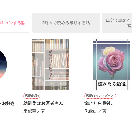
ップにする―…?

な方、年齢がふさわしくないと判断された方はご遠慮ください。

15分で読める
胸キュンする話
2時間で読める感動する話
差
子の息子と娘

作品を読む
作品を読む
司似!?

恋愛(純愛)
恋愛(キケン・ダーク)
らお好き
幼馴染はお医者さん
惚れたら最後。
!?

來郁華／著
Raika_／著