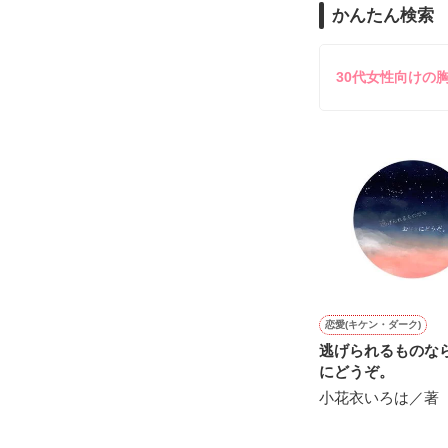
今日はどのシロ
苦手な方、嫌い
かんたん検索
もちろんドＳ!!

30代女性向けの
日向と寧音の双
天道 悠陽(ﾕｳﾋ)

天道 莉里(ﾘﾘ)

悠陽はまたまた蓮
莉里は寧音似!?

悠陽はドＳ!?

莉里もドＳ!?

恋愛(キケン・ダーク)
美形の双子

逃げられるものな
それぞれの恋愛は
にどうぞ。
小花衣いろは／著