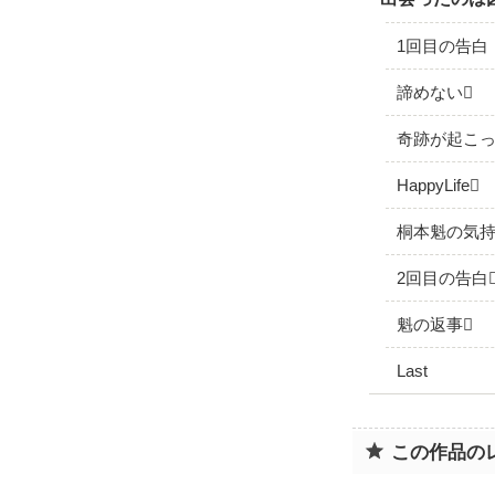
1回目の告白
諦めない
奇跡が起こ
HappyLife
桐本魁の気持
2回目の告白
魁の返事
Last
この作品の