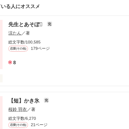
ている人にオススメ
先生とあそぼ
完
涼たん
／著
総文字数/100,585
179ページ
恋愛(その他)
8
ちゃんの送り迎えよろしくね!!」

【短】かき氷
完
った。

桜鈴 羽衣
／著
ように言ってのける母親――。

総文字数/6,270
21ページ
恋愛(その他)
!?
