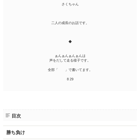
さくちゃん
二人の成長のお話です。
◆
ぁんぁんぁんぁんは
声をだして走る様子です。
全部「 」で書いてます。
8 29
目次
勝ち負け