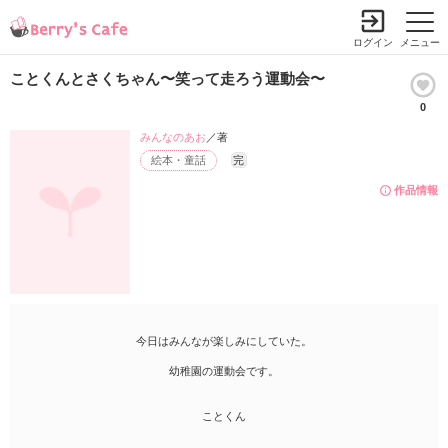
ログイン
メニュー
ことくんとさくちゃん〜笑って走ろう運動会〜
0
みんなのあお
／著
絵本・童話
完
作品情報
今日はみんなが楽しみにしていた。
幼稚園の運動会です。
ことくん