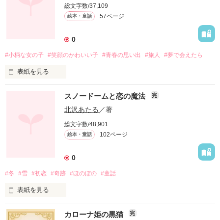
総文字数/37,109
57ページ
絵本・童話
0
#小柄な女の子
#笑顔のかわいい子
#青春の思い出
#旅人
#夢で会えたら
表紙を見る
　さっちゃんは逝ってしまった。

スノードームと恋の魔法
完
遠い遠い星の国へ。

　ぼくのことは覚えているかな？

北沢あたる
／著
みんなのことは覚えているかな？

総文字数/48,901
いつかまた会えるかな？

102ページ
絵本・童話
好きだったよ　さっちゃん。
0
作品を読む
#冬
#雪
#初恋
#奇跡
#ほのぼの
#童話
表紙を見る
カローナ姫の黒猫
完