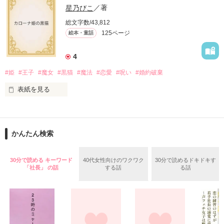
～寒い冬の日に心が温まるお話をお送りします～

星乃びこ
／著
総文字数/43,812
125ページ
絵本・童話
その子の名前はミライちゃんといった。

4
#姫
#王子
#魔女
#黒猫
#魔法
#恋愛
#呪い
#婚約破棄
どんな字を書くのか、それが本当の名前なのかも確かではなか
った。

表紙を見る
____第1話「ミライ」

これは、

かんたん検索
とある国のちょっと変わったお姫様と、

プレゼントは物だけじゃないって僕は思うんだ。

30分で読める キーワード
40代女性向けのワクワク
30分で読めるドキドキす
「社長」 の話
する話
る話
魔女に呪いをかけられ、猫に姿を変えられてしまった王子様と
君とこうして何気なく話してる今も、僕にとってはプレゼント
の

なんだよ。

甘く切ない恋の物語。
