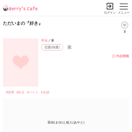
ログイン
メニュー
ただいまの『好き』
3
夢赦
／著
恋愛(純愛)
完
作品情報
#喧嘩
#好き
#バイト
#夫婦
茉由(まゆ)と綾人(あやと)