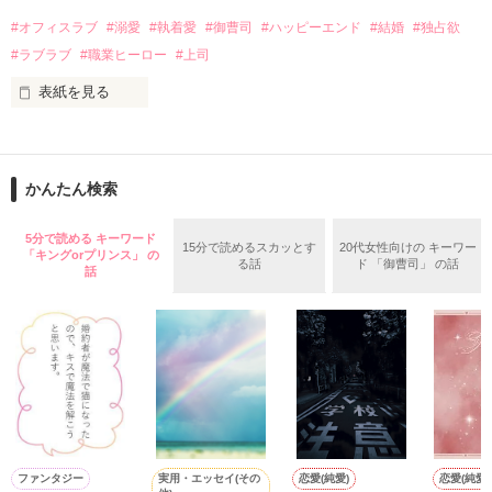
話を口実にしばしば呼び出された上、二人はいわゆる身体だけ
夏木美桜(なつきみお)

#オフィスラブ
#溺愛
#執着愛
#御曹司
#ハッピーエンド
#結婚
#独占欲
✕

#ラブラブ
#職業ヒーロー
#上司
鳴海哲平 (なるみてっぺい)

表紙を見る
作品を読む
止まっていたはずの二人の時間が、再び動き出す。

舞川雛子（26）は大手お菓子メーカー、三日月製菓コーポレー
再会から始まる、溺愛ラブ。

ションの企画戦略室で働いている。

また雛子には2年前から付き合いはじめ、半年前から同棲を始
2026.6.5～2026.7.25

かんたん検索
めた、同期で恋人の石垣守（26）がいるのだが、後輩の姫原由
羅（24）との浮気が発覚した上、いつのまにか元カノにされて
いた。

5分で読める キーワード
15分で読めるスカッとす
20代女性向けの キーワー
「キングorプリンス」 の
守と由羅から『便利屋雛子』と馬鹿にされ、一人こっそり泣い
る話
ド 「御曹司」 の話
＊以前、公開していた話の改稿版です＊

話
ていた雛子に、企画戦略室の上司である雪瀬鷹哉（29）が
『──俺と結婚してくれないか』といきなりプロポーズをしてき
た上、同居まで提案してきて──？

鷹哉『宜しくな、俺の雛子』🦅

雛子『俺の……ひぃ、雛子？！！！』🐥

作品を読む
シゴデキで冷徹な上司が見せる素顔は、なぜか想像以上に甘く
て……🐥💓🦅

実用・エッセイ(その
ファンタジー
恋愛(純愛)
恋愛(純愛)