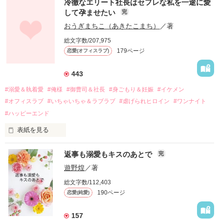
冷徹なエリート社長はセフレな私を一途に愛
して孕ませたい
完
幼なじみの哲平に淡い恋心を抱いていた美桜。

おうぎまちこ（あきたこまち）
／著
しかし、ある出来事をきっかけに二人の関係は壊れてしまう。

総文字数/207,975
関係修復もできないまま、美桜は両親の離婚によって

179ページ
恋愛(オフィスラブ)
引っ越すことになり、哲平とも離れ離れになった。

それから約十二年後。

443
過去の傷から、二度と会いたくないと思っていた哲平に

#溺愛＆執着愛
#俺様
#御曹司＆社長
#身ごもり＆妊娠
#イケメン
運命のような再会を果たす。

#オフィスラブ
#いちゃいちゃ＆ラブラブ
#虐げられヒロイン
#ワンナイト
そして、ひょんなことから

#ハッピーエンド
酔った勢いで一夜を共にしてしまった。

表紙を見る
さらに、美桜が初めてだと知った哲平は

『責任をとる、結婚しよう』と真っ直ぐに告げてきた。

　おかしな噂を流されて前の職場でうまくいかなかった梅田美
戸惑う美桜とは裏腹に、好きという気持ちを隠すことなく

返事も溺愛もキスのあとで
完
桜は、海外で傷心旅行をしていたところ、日本人美青年と出会
甘やかしてくる。

い、酒の勢いもあり一夜限りの関係となる。

遊野煌
／著
　帰国後、美桜は新しい職場でワンナイトした美青年と再会。
そんなある日、哲平は美桜がストーカー被害に

総文字数/112,403
なんと彼の正体は、とある財閥御曹司にも関わらず、一族を離
遭っていることを知る。

190ページ
恋愛(純愛)
れて起業した新進気鋭の実業家、社内でも冷徹だと評判な社長
美桜を守るため、哲平は同居を提案してきて――。

――御影恭司その人だったのだ――！

　なぜか恭司から飼い猫の世話係を命じられた美桜は、猫の世
157