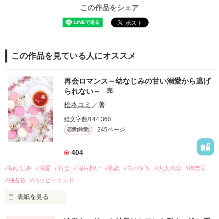
この作品をシェア
この作品を見ている人にオススメ
再会ロマンス～幼なじみの甘い溺愛から逃げ
られない～
完
松本ユミ
／著
総文字数/144,360
245ページ
恋愛(純愛)
404
#幼なじみ
#溺愛
#再会
#両片想い
#初恋
#スパダリ
#大人の恋
#御曹司
#独占欲
#ハッピーエンド
表紙を見る