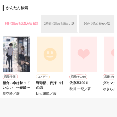
──『ん？　恋カレー？』

かんたん検索
『うん。恋カレーを100回たべたら、好きな人が自分のこと好
きになっちゃうんだって』

両親から虐待を受け感情を知らない女の子と

5分で読める元気が出る話
2時間で読める面白い話
30分で読める怖い話
これは好きなアイツに好きだよって言えない、臆病な私の初恋
その女の子に感情を教える極道達との物語。

と恋のおまじないの話。

泣き方も、笑い方も、助けの求め方も、何も知らなかった。

※表紙はフリー素材です。コンテスト用に既存作を改稿しまし
でもみんなが教えてくれた。

た。
恋愛(学園)
コメディ
恋愛(その他)
恋愛(その他
作品を読む
相合い傘は持って
野球部、代打中村
依存率100％
ダキマク
『"愛してるよ"』

いない 〜続編〜
の恋
秋川 一紀／著
ゆきらん
星空玲／著
kino1981／著
感動のラスト──

もっと見る