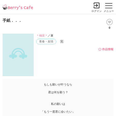
ログイン
メニュー
手紙．．．
0
＊柚菜＊
／著
青春・友情
完
作品情報
もしも願いが叶うなら
君は何を願う？
私の願いは
「もう一度君に会いたい」