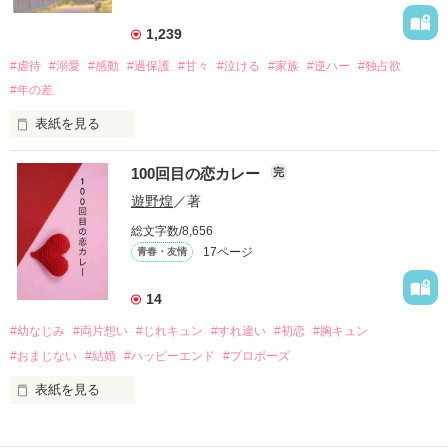
三人の姿に勇気をもらい、「私も一歩踏み出してみたい」と思
えるようになった。

1,239
#虐待
#溺愛
#感動
#過保護
#甘々
#泣ける
#家族
#逆ハー
#独占欲
#年の差
　　　恋、友情、夢、そして成長。

　　　　笑って、ときどき泣ける。

表紙を見る
　　　　　　〜青春群像劇〜

100回目の恋カレー
完
｢全部あんたのせいよ｣

『──のせいじゃないよ』

遊野煌
／著
総文字数/8,656
17ページ
青春・友情
｢なんであんたが生きてんのよ｣

作品を読む
『生きていてくれてありがとう』

14
#幼なじみ
#両片想い
#じれキュン
#すれ違い
#初恋
#胸キュン
｢あんたなんか産まなきゃ良かった｣

『産まれてきてくれてありがとう』

#おまじない
#結婚
#ハッピーエンド
#プロポーズ
表紙を見る
｢あんたさえ居なければ·····｣

『ねぇ、恋カレーって知ってる？』

『──が居てくれたから俺たちは·····』
