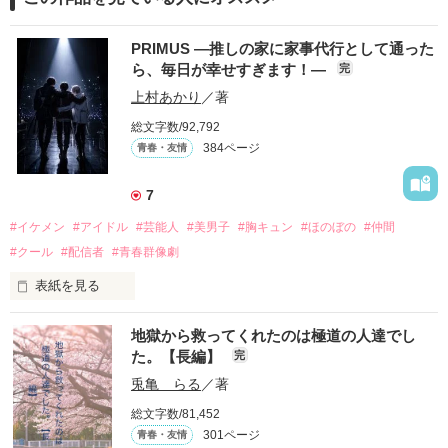
PRIMUS ―推しの家に家事代行として通った
ら、毎日が幸せすぎます！―
完
上村あかり
／著
総文字数/92,792
384ページ
青春・友情
7
#イケメン
#アイドル
#芸能人
#美男子
#胸キュン
#ほのぼの
#仲間
#クール
#配信者
#青春群像劇
表紙を見る
推しは画面の向こうにいるはずだったのに、仕事先で毎日会っ
地獄から救ってくれたのは極道の人達でし
ています。

た。【長編】
完
不器用でも努力を諦めない赤。

兎亀 らる
／著
無口で頼れる黒。

総文字数/81,452
天才肌で笑顔が眩しい白。

301ページ
青春・友情