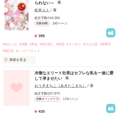
られない～
完
松本ユミ
／著
総文字数/144,360
245ページ
恋愛(純愛)
395
#幼なじみ
#溺愛
#再会
#両片想い
#初恋
#スパダリ
#大人の恋
#御曹司
#独占欲
#ハッピーエンド
表紙を見る
冷徹なエリート社長はセフレな私を一途に愛
して孕ませたい
完
幼なじみの哲平に淡い恋心を抱いていた美桜。

おうぎまちこ（あきたこまち）
／著
しかし、ある出来事をきっかけに二人の関係は壊れてしまう。

総文字数/207,975
関係修復もできないまま、美桜は両親の離婚によって

179ページ
恋愛(オフィスラブ)
引っ越すことになり、哲平とも離れ離れになった。

それから約十二年後。

435