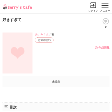
ログイン
メニュー
好きすぎて
0
あいみくん
／著
恋愛(純愛)
作品情報
未編集
目次