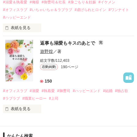
過去の傷から、二度と会いたくないと思っていた哲平に

#溺愛＆執着愛
#俺様
#御曹司＆社長
#身ごもり＆妊娠
#イケメン
運命のような再会を果たす。

#オフィスラブ
#いちゃいちゃ＆ラブラブ
#虐げられヒロイン
#ワンナイト
そして、ひょんなことから

#ハッピーエンド
酔った勢いで一夜を共にしてしまった。

表紙を見る
さらに、美桜が初めてだと知った哲平は

『責任をとる、結婚しよう』と真っ直ぐに告げてきた。

　おかしな噂を流されて前の職場でうまくいかなかった梅田美
戸惑う美桜とは裏腹に、好きという気持ちを隠すことなく

返事も溺愛もキスのあとで
完
桜は、海外で傷心旅行をしていたところ、日本人美青年と出会
甘やかしてくる。

い、酒の勢いもあり一夜限りの関係となる。

遊野煌
／著
　帰国後、美桜は新しい職場でワンナイトした美青年と再会。
そんなある日、哲平は美桜がストーカー被害に

総文字数/112,403
なんと彼の正体は、とある財閥御曹司にも関わらず、一族を離
遭っていることを知る。

190ページ
恋愛(純愛)
れて起業した新進気鋭の実業家、社内でも冷徹だと評判な社長
美桜を守るため、哲平は同居を提案してきて――。

――御影恭司その人だったのだ――！

　なぜか恭司から飼い猫の世話係を命じられた美桜は、猫の世
150
話を口実にしばしば呼び出された上、二人はいわゆる身体だけ
夏木美桜(なつきみお)

#オフィスラブ
#溺愛
#執着愛
#御曹司
#ハッピーエンド
#結婚
#独占欲
✕

#ラブラブ
#職業ヒーロー
#上司
鳴海哲平 (なるみてっぺい)

表紙を見る
作品を読む
止まっていたはずの二人の時間が、再び動き出す。

舞川雛子（26）は大手お菓子メーカー、三日月製菓コーポレー
再会から始まる、溺愛ラブ。

ションの企画戦略室で働いている。

また雛子には2年前から付き合いはじめ、半年前から同棲を始
2026.6.5～2026.7.25

かんたん検索