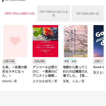
めた、同期で恋人の石垣守（26）がいるのだが、後輩の姫原由
羅（24）との浮気が発覚した上、いつのまにか元カノにされて
いた。

15分で読めるためになる
3時間で読める感動する話
5分で読める怖い話
守と由羅から『便利屋雛子』と馬鹿にされ、一人こっそり泣い
話
＊以前、公開していた話の改稿版です＊

ていた雛子に、企画戦略室の上司である雪瀬鷹哉（29）が
『──俺と結婚してくれないか』といきなりプロポーズをしてき
た上、同居まで提案してきて──？

鷹哉『宜しくな、俺の雛子』🦅

雛子『俺の……ひぃ、雛子？！！！』🐥

作品を読む
シゴデキで冷徹な上司が見せる素顔は、なぜか想像以上に甘く
て……🐥💓🦅

恋愛(学園)
恋愛(純愛)
青春・友情
恋愛(オフ
心友。～友達の彼
アンコールは君だ
地獄から救ってく
Good day
※表紙も作中使用の画像も全てフリー素材です。

氏をスキになっ
けに ～孤高のピ
れたのは極道の人
※執筆期間2026.6.3〜7.20完結です。　

葉月まい
た。～
アニストと秘密の
達でした。【長
※他サイトさんにて恋愛トレンド1位でした〜良かったら読ん
契約婚～
編】
tomo4／著
ささゆき細雪／著
兎亀 らる／著
で頂けると嬉しいです。
もっと見る
作品を読む
かんたん検索の条件を変える