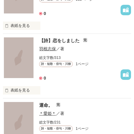
0
表紙を見る
第４回

【詩】恋をしました
完
日本ケータイ小説大賞

エントリー作品。

羽根志保
／著
総文字数/313
1ページ
詩・短歌・俳句・川柳
あなたに今

0
伝えたい言葉

表紙を見る
短い手紙にこめて

「好き」の

運命。
完
キモチ
＊愛姫＊
／著
総文字数/231
１５歳

1ページ
詩・短歌・俳句・川柳
作品を読む