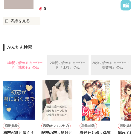
最後の手紙
0
表紙を見る
作品を読む
運命。
かんたん検索
作品を読む
3時間で読める キーワー
2時間で読める キーワー
30分で読める キーワード
ド 「地味子」 の話
ド 「上司」 の話
「御曹司」 の話
恋愛(純愛)
恋愛(オフィスラブ)
恋愛(純愛)
恋愛(純愛)
初恋が君に届くま
秘密の恋～絶対に
身代わり婚～偽装
溺れて染