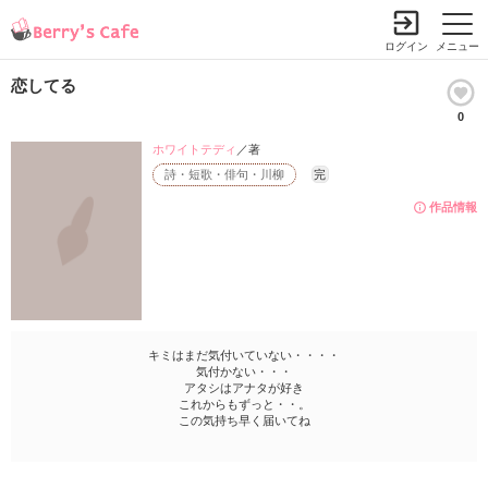
ログイン
メニュー
恋してる
0
ホワイトテディ
／著
詩・短歌・俳句・川柳
完
作品情報
キミはまだ気付いていない・・・・
気付かない・・・
アタシはアナタが好き
これからもずっと・・。
この気持ち早く届いてね