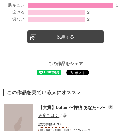
投票する
この作品をシェア
この作品を見ている人にオススメ
【大賞】Letter 〜拝啓 あなたへ〜
完
天嶺こはく
／著
総文字数/4,766
112ページ
詩・短歌・俳句・川柳