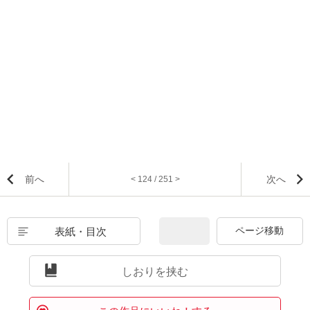
前へ
次へ
< 124 / 251 >
表紙・目次
しおりを挟む