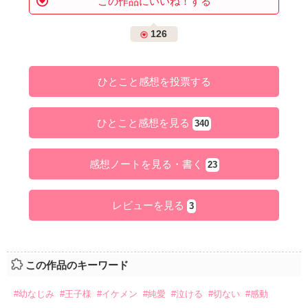
この作品にいいね！する
126
ひとこと感想を投票する
ひとこと感想を見る
340
感想ノートを見る・書く
23
レビューを見る
3
この作品のキーワード
#幼なじみ
#王子様
#イケメン
#純愛
#泣ける
#切ない
#感動