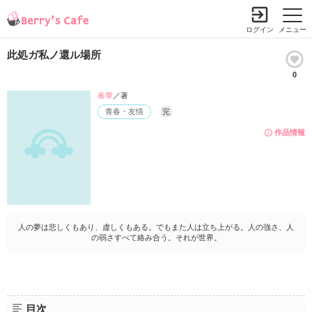
ログイン
メニュー
此処ガ私ノ還ル場所
0
奏華
／著
青春・友情
完
作品情報
人の夢は悲しくもあり、虚しくもある。でもまた人は立ち上がる。人の強さ、人
の弱さすべて絡み合う。それが世界。
目次